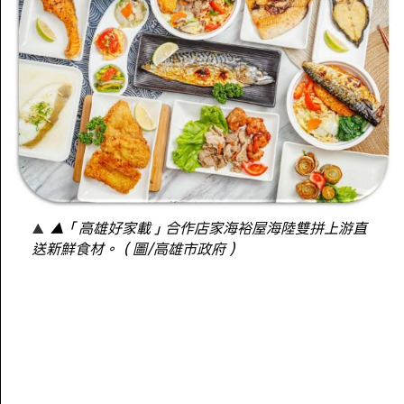
▲「高雄好家載」合作店家海裕屋海陸雙拼上游直
送新鮮食材。（圖/高雄市政府）