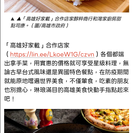
▲「高雄好家載」合作店家醇粹商行和灣家廚房甜
點司康。（圖/高雄市政府）
「高雄好家載」合作店家
（
https://lin.ee/LkoeW1G/czvn
）各個都端
出拿手菜，用實惠的價格就可享受星級料理，無
論古早台式風味還是異國特色餐點，在防疫期間
就能原地嚐遍世界美食，不僅葷食，吃素的朋友
也別擔心，琳琅滿目的高雄美食快動手指點起來
吧！