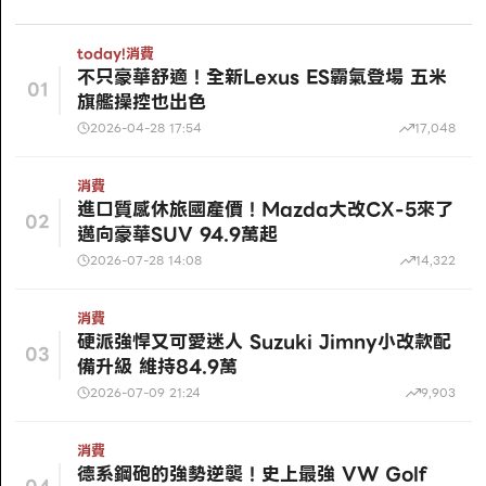
today!
消費
不只豪華舒適！全新Lexus ES霸氣登場 五米
01
旗艦操控也出色
2026-04-28 17:54
17,048
消費
進口質感休旅國產價！Mazda大改CX-5來了
02
邁向豪華SUV 94.9萬起
2026-07-28 14:08
14,322
消費
硬派強悍又可愛迷人 Suzuki Jimny小改款配
03
備升級 維持84.9萬
2026-07-09 21:24
9,903
消費
德系鋼砲的強勢逆襲！史上最強 VW Golf