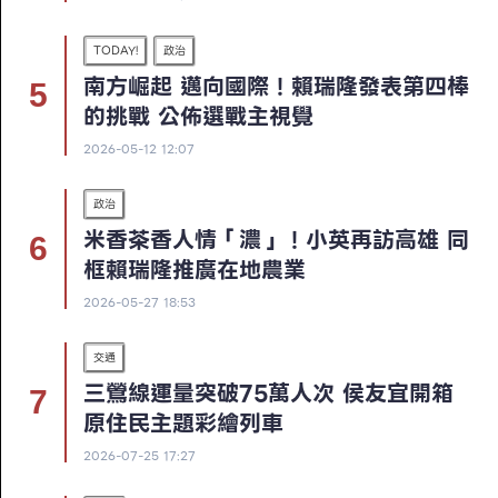
TODAY!
政治
南方崛起 邁向國際！賴瑞隆發表第四棒
的挑戰 公佈選戰主視覺
2026-05-12 12:07
政治
米香茶香人情「濃」！小英再訪高雄 同
框賴瑞隆推廣在地農業
2026-05-27 18:53
交通
三鶯線運量突破75萬人次 侯友宜開箱
原住民主題彩繪列車
2026-07-25 17:27