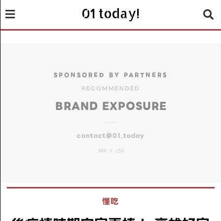
01 today!
SPONSORED BY PARTNERS
RECOMMENDED
BRAND EXPOSURE
contact@01.today
300 X 250
懂吃