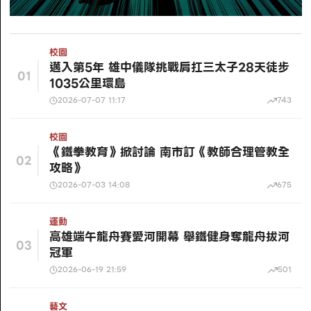
校園
邁入第5年 雄中儀隊挑戰肩扛三太子28天徒步
01
1035公里環島
2026-07-07 11:17
743
校園
《鐵拳教育》掀討論 南市訂《教師合理管教全
02
攻略》
2026-07-03 14:08
675
運動
高雄端午龍舟賽愛河開幕 舉鐵健身奪龍舟拔河
03
冠軍
2026-06-19 21:59
501
藝文