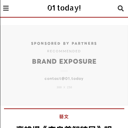
01 today!
SPONSORED BY PARTNERS
RECOMMENDED
BRAND EXPOSURE
contact@01.today
300 X 250
藝文