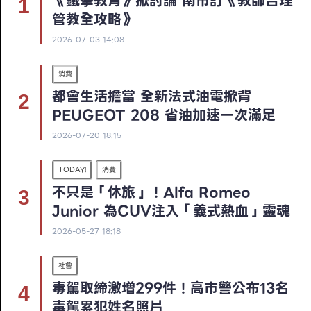
《鐵拳教育》掀討論 南市訂《教師合理
管教全攻略》
2026-07-03 14:08
消費
都會生活擔當 全新法式油電掀背
PEUGEOT 208 省油加速一次滿足
2026-07-20 18:15
TODAY!
消費
不只是「休旅」！Alfa Romeo
Junior 為CUV注入「義式熱血」靈魂
2026-05-27 18:18
社會
毒駕取締激增299件！高市警公布13名
毒駕累犯姓名照片