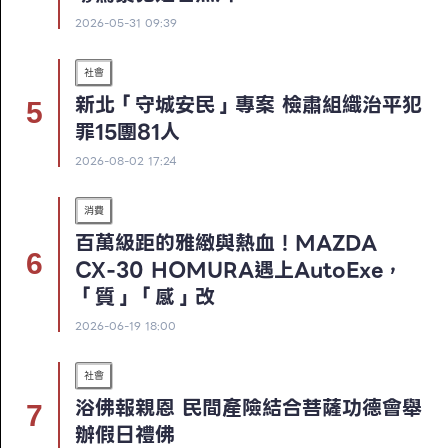
2026-05-31 09:39
社會
新北「守城安民」專案 檢肅組織治平犯
罪15團81人
2026-08-02 17:24
消費
百萬級距的雅緻與熱血！MAZDA
CX-30 HOMURA遇上AutoExe，
「質」「感」改
2026-06-19 18:00
社會
浴佛報親恩 民間產險結合菩薩功德會舉
辦假日禮佛