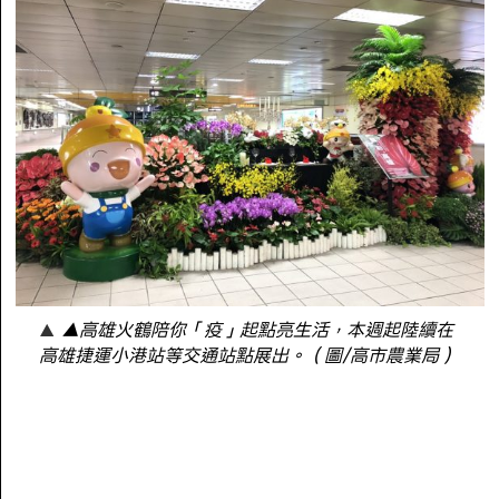
▲高雄火鶴陪你「疫」起點亮生活，本週起陸續在
高雄捷運小港站等交通站點展出。（圖/高市農業局）