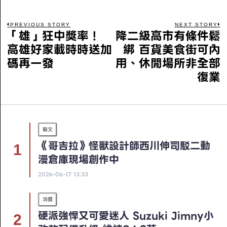
PREVIOUS STORY
NEXT STORY
「雄」狂中獎率！
降二級高市有條件鬆
高雄好家載時時送加
綁 百貨美食街可內
碼再一發
用、休閒場所非全部
復業
藝文
《哥吉拉》怪獸設計師西川伸司駁二動
漫倉庫現場創作中
2026-06-17 13:33
消費
硬派強悍又可愛迷人 Suzuki Jimny小