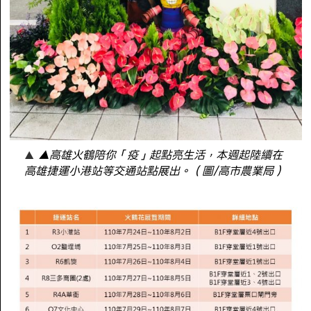
▲高雄火鶴陪你「疫」起點亮生活，本週起陸續在
高雄捷運小港站等交通站點展出。（圖/高市農業局）