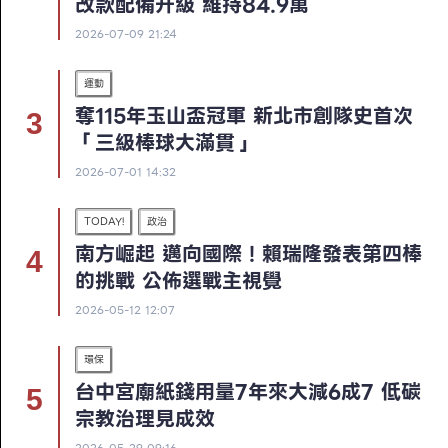
改款配備升級 維持84.9萬
2026-07-09 21:24
運動
奪115年玉山盃冠軍 新北市創隊史首次
「三級棒球大滿貫」
2026-07-01 14:32
TODAY!
政治
南方崛起 邁向國際！賴瑞隆發表第四棒
的挑戰 公佈選戰主視覺
2026-05-12 12:07
環保
台中宮廟紙錢用量7年來大減6成7 低碳
宗教治理見成效
2026-05-29 09:16