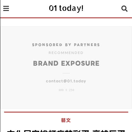
01 today!
SPONSORED BY PARTNERS
RECOMMENDED
BRAND EXPOSURE
contact@01.today
300 X 250
藝文