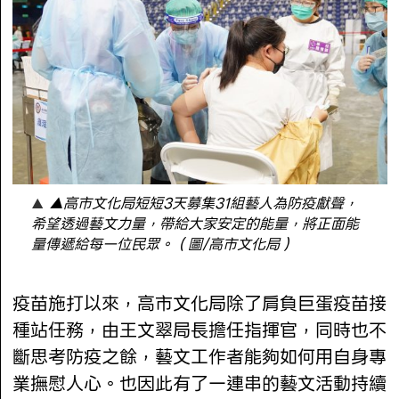
▲高市文化局短短3天募集31組藝人為防疫獻聲，
希望透過藝文力量，帶給大家安定的能量，將正面能
量傳遞給每一位民眾。（圖/高市文化局）
疫苗施打以來，高市文化局除了肩負巨蛋疫苗接
種站任務，由王文翠局長擔任指揮官，同時也不
斷思考防疫之餘，藝文工作者能夠如何用自身專
業撫慰人心。也因此有了一連串的藝文活動持續