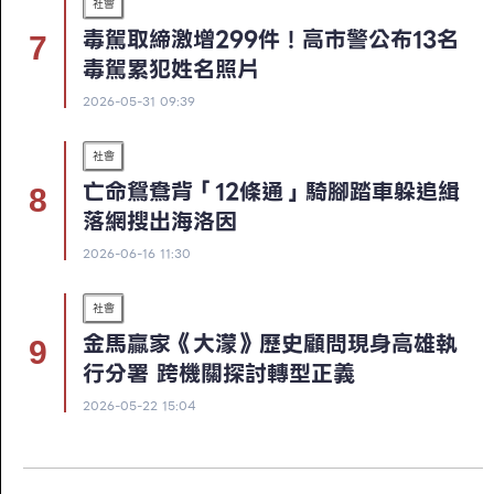
社會
毒駕取締激增299件！高市警公布13名
毒駕累犯姓名照片
2026-05-31 09:39
社會
亡命鴛鴦背「12條通」騎腳踏車躲追緝
落網搜出海洛因
2026-06-16 11:30
社會
金馬贏家《大濛》歷史顧問現身高雄執
行分署 跨機關探討轉型正義
2026-05-22 15:04