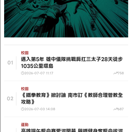
校園
邁入第5年 雄中儀隊挑戰肩扛三太子28天徒步
01
1035公里環島
2026-07-07 11:17
758
校園
《鐵拳教育》掀討論 南市訂《教師合理管教全
02
攻略》
2026-07-03 14:08
687
運動
高雄端午龍舟賽愛河開幕 舉鐵健身奪龍舟拔河