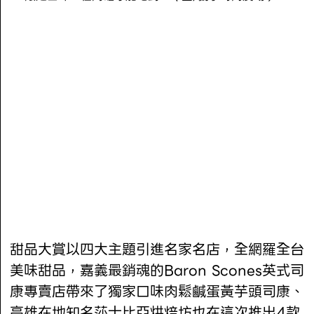
甜品大賞以四大主題引進名家名店，全網羅全台
美味甜品，嘉義最銷魂的Baron Scones英式司
康專賣店帶來了獨家口味肉鬆鹹蛋黃芋頭司康、
高雄在地知名莎士比亞烘焙坊也在這次推出4款