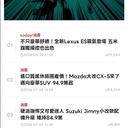
today!
消費
不只豪華舒適！全新Lexus ES霸氣登場 五米
01
旗艦操控也出色
2026-04-28 17:54
17,044
消費
進口質感休旅國產價！Mazda大改CX-5來了
02
邁向豪華SUV 94.9萬起
2026-07-28 14:08
14,304
消費
硬派強悍又可愛迷人 Suzuki Jimny小改款配
03
備升級 維持84.9萬
2026-07-09 21:24
9,895