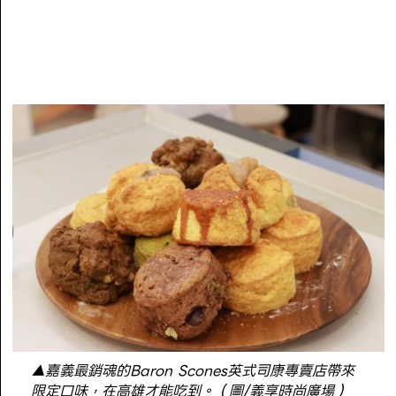
▲嘉義最銷魂的Baron Scones英式司康專賣店帶來
限定口味，在高雄才能吃到。（圖/義享時尚廣場）