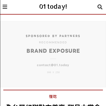
01 today!
SPONSORED BY PARTNERS
RECOMMENDED
BRAND EXPOSURE
contact@01.today
300 X 250
懂吃