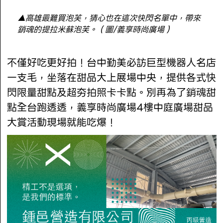
▲高雄最難買泡芙，猜心也在這次快閃名單中，帶來
銷魂的提拉米蘇泡芙。（圖/義享時尚廣場）
不僅好吃更好拍！台中勤美必訪巨型機器人名店
一支毛，坐落在甜品大上展場中央，提供各式快
閃限量甜點及超夯拍照卡卡點。別再為了銷魂甜
點全台跑透透，義享時尚廣場4樓中庭廣場甜品
大賞活動現場就能吃爆！