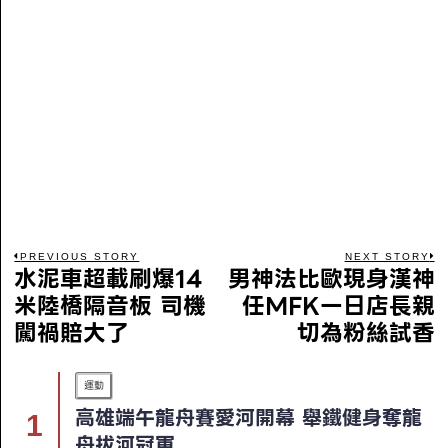
PREVIOUS STORY
NEXT STORY
水泥車超載刷爆14
男神法比歐現身漢神
米陸橋隔音板 司機
任MFK一日店長親
闖禍賠大了
切為粉絲試香
運動
高雄端午龍舟賽愛河開幕 舉鐵健身奪龍
舟拔河冠軍