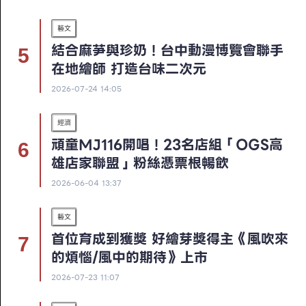
藝文
結合麻芛與珍奶！台中動漫博覽會聯手
在地繪師 打造台味二次元
2026-07-24 14:05
經濟
頑童MJ116開唱！23名店組「OGS高
雄店家聯盟」粉絲憑票根暢飲
2026-06-04 13:37
藝文
首位育成到獲獎 好繪芽獎得主《風吹來
的煩惱/風中的期待》上市
2026-07-23 11:07