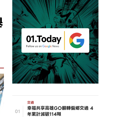
舉
交通
幸福共享高雄GO翻轉偏鄉交通 4
01
年累計減碳114噸