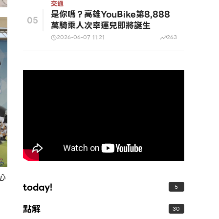
交通
是你嗎？高雄YouBike第8,888
05
萬騎乘人次幸運兒即將誕生
2026-06-07 11:21
263
心
today!
5
點解
30