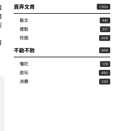
賣弄文青
適
1,306
適
藝文
481
別
運動
317
，
校園
508
資
不勸不敗
848
懂吃
178
遊玩
450
消費
220