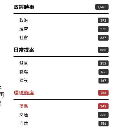
政經時事
1,502
政治
392
經濟
273
社會
837
日常提案
585
健康
252
職場
166
建設
167
主
環境態度
766
再
用
環保
242
交通
368
自然
156