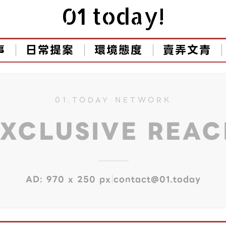
01 today!
事
日常提案
環境態度
賣弄文青
01.TODAY NETWORK
EXCLUSIVE REA
|
AD: 970 x 250 px
contact@01.today