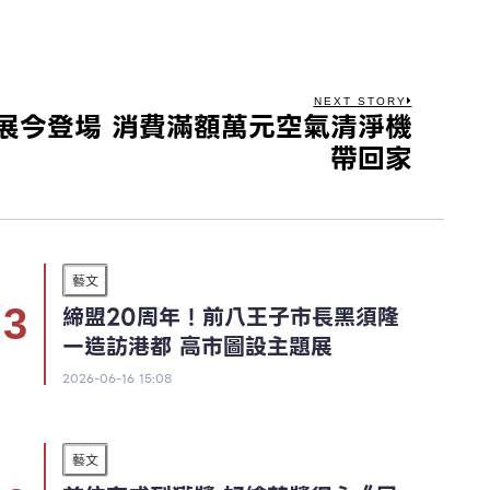
NEXT STORY
展今登場 消費滿額萬元空氣清淨機
帶回家
藝文
締盟20周年！前八王子市長黑須隆
一造訪港都 高市圖設主題展
2026-06-16 15:08
藝文