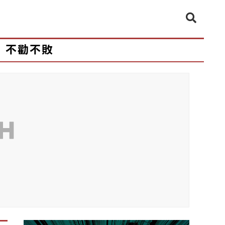
不勸不敗
CH