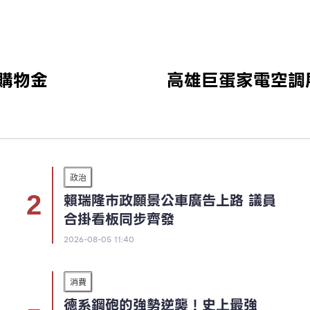
N購物金
高雄巨蛋家電空調
政治
賴瑞隆市政願景公車廣告上路 議員
合掛看板同步齊發
2026-08-05 11:40
消費
德系鋼砲的強勢逆襲！史上最強