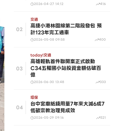
2026-04-27 14:12
416
交通
高捷小港林園線第二階段發包 預
02
計123年完工通車
2026-05-08 09:58
400
today!
交通
高雄輕軌首件聯開案正式啟動
C34五權國小站投資金額估破百
03
億
2026-06-30 13:48
333
環保
台中宮廟紙錢用量7年來大減6成7
04
低碳宗教治理見成效
2026-05-29 09:16
321