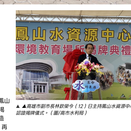
▲高雄市副市長林欽榮今（12）日主持鳳山水資源中
揭
認證揭牌儀式。（圖/高市水利局）
造
、再