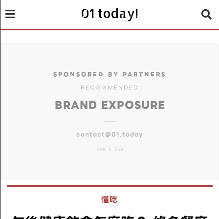
01 today!
SPONSORED BY PARTNERS
RECOMMENDED
BRAND EXPOSURE
contact@01.today
300 X 250
懂吃