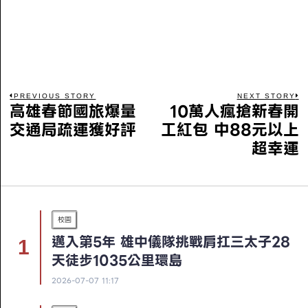
PREVIOUS STORY
NEXT STORY
高雄春節國旅爆量
10萬人瘋搶新春開
交通局疏運獲好評
工紅包 中88元以上
超幸運
校園
邁入第5年 雄中儀隊挑戰肩扛三太子28
天徒步1035公里環島
2026-07-07 11:17