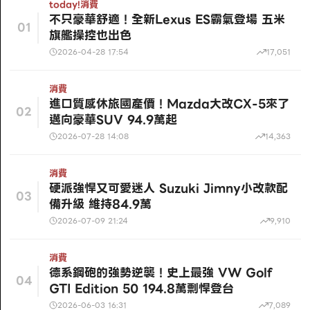
today!
消費
不只豪華舒適！全新Lexus ES霸氣登場 五米
01
旗艦操控也出色
2026-04-28 17:54
17,051
消費
進口質感休旅國產價！Mazda大改CX-5來了
02
邁向豪華SUV 94.9萬起
2026-07-28 14:08
14,363
消費
硬派強悍又可愛迷人 Suzuki Jimny小改款配
03
備升級 維持84.9萬
2026-07-09 21:24
9,910
消費
德系鋼砲的強勢逆襲！史上最強 VW Golf
04
GTI Edition 50 194.8萬剽悍登台
2026-06-03 16:31
7,089