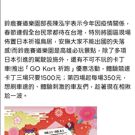
鈴鹿賽道樂園部長陳泓宇表示今年因疫情關係，
春節連假全台民眾都待在台灣，特別將園區現場
佈置日本祈福鳥居，安撫大家不能出國的失落
感!而鈴鹿賽道樂園是高雄必玩景點，除了多項
日本引進的駕駛設施外，還有不可不玩的卡丁
車!推出「GO Kart 祈跑」優惠活動，體驗競速
卡丁三場只要1500元；第四場起每場350元，
想刷車速的、體驗刺激的車友們，趁著現在相揪
尬一波。