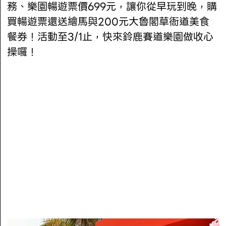
務、樂園暢遊票價699元，讓你從早玩到晚，購
買暢遊票還送繪馬與200元大魯閣草衙道美食
餐券！活動至3/1止，快來鈴鹿賽道樂園做收心
操囉！