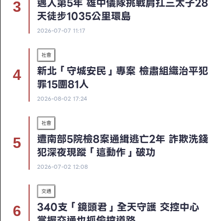
邁入第5年 雄中儀隊挑戰肩扛三太子28
天徒步1035公里環島
2026-07-07 11:17
社會
新北「守城安民」專案 檢肅組織治平犯
罪15團81人
2026-08-02 17:24
社會
遭南部5院檢8案通緝逃亡2年 詐欺洗錢
犯深夜現蹤「這動作」破功
2026-07-02 12:08
交通
340支「鏡頭君」全天守護 交控中心
掌握交通也抓偷挖道路