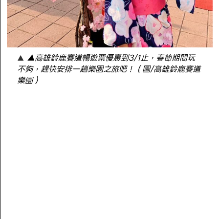
▲高雄鈴鹿賽道暢遊票優惠到3/1止，春節期間玩
不夠，趕快安排一趟樂園之旅吧！（圖/高雄鈴鹿賽道
樂園）