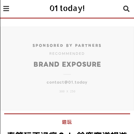
01 today!
SPONSORED BY PARTNERS
RECOMMENDED
BRAND EXPOSURE
contact@01.today
300 X 250
遊玩