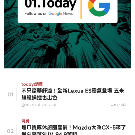
today!
消費
不只豪華舒適！全新Lexus ES霸氣登場 五米
01
旗艦操控也出色
2026-04-28 17:54
17,044
消費
進口質感休旅國產價！Mazda大改CX-5來了
02
邁向豪華SUV 94.9萬起