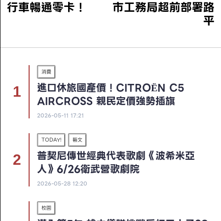
行車暢通零卡！
市工務局超前部署路
平
消費
進口休旅國產價！CITROËN C5
AIRCROSS 親民定價強勢插旗
2026-05-11 17:21
TODAY!
藝文
普契尼傳世經典代表歌劇《波希米亞
人》6/26衛武營歌劇院
2026-05-28 12:20
校園