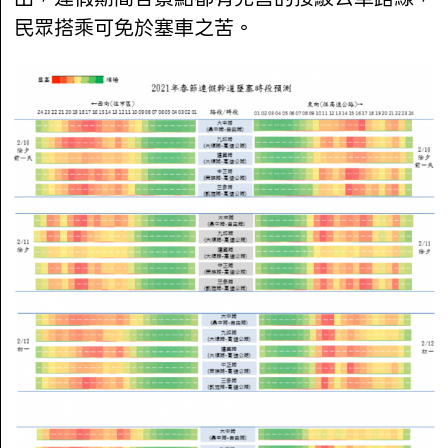
民眾搭乘可免於塞車之苦。