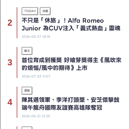
TODAY!
消費
不只是「休旅」！Alfa Romeo
Junior 為CUV注入「義式熱血」靈魂
2026-05-27 18:18
藝文
首位育成到獲獎 好繪芽獎得主《風吹來
的煩惱/風中的期待》上市
2026-07-23 11:07
運動
陳其邁領軍、李洋打頭槳、安芝儇擊鼓
端午龍舟國際友誼賽高雄隊奪冠
2026-06-21 21:25