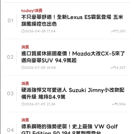
today!
消費
不只豪華舒適！全新Lexus ES霸氣登場 五米
01
旗艦操控也出色
2026-04-28 17:54
17,051
消費
進口質感休旅國產價！Mazda大改CX-5來了
02
邁向豪華SUV 94.9萬起
2026-07-28 14:08
14,337
消費
硬派強悍又可愛迷人 Suzuki Jimny小改款配
03
備升級 維持84.9萬
2026-07-09 21:24
9,906
消費
德系鋼砲的強勢逆襲！史上最強 VW Golf
04
GTI Edition 50 194.8萬剽悍登台