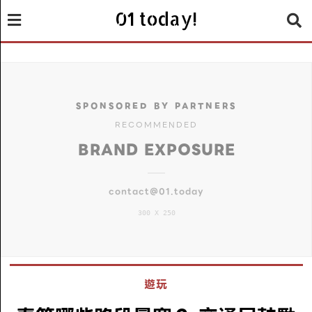
01 today!
SPONSORED BY PARTNERS
RECOMMENDED
BRAND EXPOSURE
contact@01.today
300 X 250
遊玩