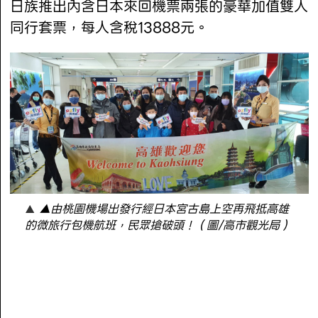
日族推出內含日本來回機票兩張的豪華加值雙人
同行套票，每人含稅13888元。
▲由桃園機場出發行經日本宮古島上空再飛抵高雄
的微旅行包機航班，民眾搶破頭！（圖/高市觀光局）