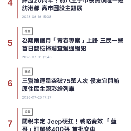
締盟20周年！前八王子市長黑須隆一造
訪港都 高市圖設主題展
2026-06-16 15:08
社會
為期兩個月「青春專案」上路 三民一警
首日臨檢掃蕩查獲通緝犯
2026-07-01 12:43
交通
三鶯線運量突破75萬人次 侯友宜開箱
原住民主題彩繪列車
2026-07-25 17:27
消費
關稅未定 Jeep硬扛！戰略奏效 「藍
哥」訂單破400張 首批交車