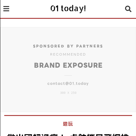
01 today!
SPONSORED BY PARTNERS
RECOMMENDED
BRAND EXPOSURE
contact@01.today
300 X 250
遊玩