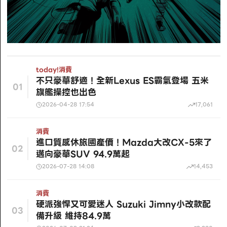
today!
消費
不只豪華舒適！全新Lexus ES霸氣登場 五米
01
旗艦操控也出色
2026-04-28 17:54
17,061
消費
進口質感休旅國產價！Mazda大改CX-5來了
02
邁向豪華SUV 94.9萬起
2026-07-28 14:08
14,453
消費
硬派強悍又可愛迷人 Suzuki Jimny小改款配
03
備升級 維持84.9萬