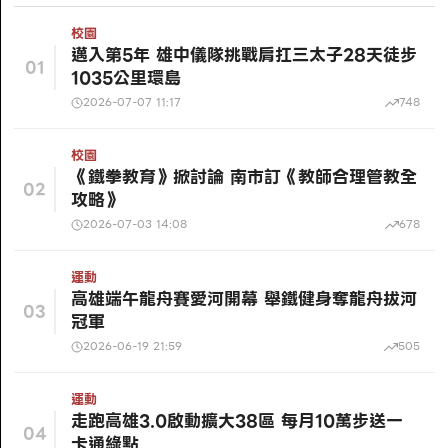
校園
邁入第5年 雄中儀隊挑戰肩扛三太子28天徒步
01
1035公里環島
2026-07-07 11:17
748
校園
《鐵拳教育》掀討論 南市訂《教師合理管教全
02
攻略》
2026-07-03 14:08
678
運動
高雄端午龍舟賽愛河開幕 舉鐵健身奪龍舟拔河
03
冠軍
2026-06-19 21:59
505
運動
走跑高雄3.0啟動擴大38區 每月10萬步送一
04
卡通綠點