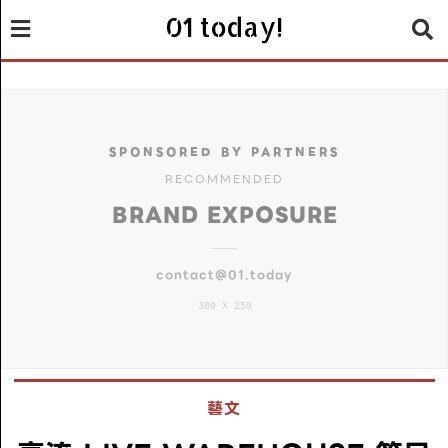
01 today!
SPONSORED BY PARTNERS
RECOMMENDED
BRAND EXPOSURE
contact@01.today
300 X 250
藝文