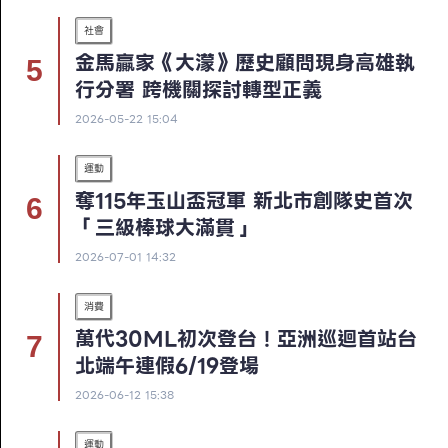
社會
金馬贏家《大濛》歷史顧問現身高雄執
行分署 跨機關探討轉型正義
2026-05-22 15:04
運動
奪115年玉山盃冠軍 新北市創隊史首次
「三級棒球大滿貫」
2026-07-01 14:32
消費
萬代30ML初次登台！亞洲巡迴首站台
北端午連假6/19登場
2026-06-12 15:38
運動