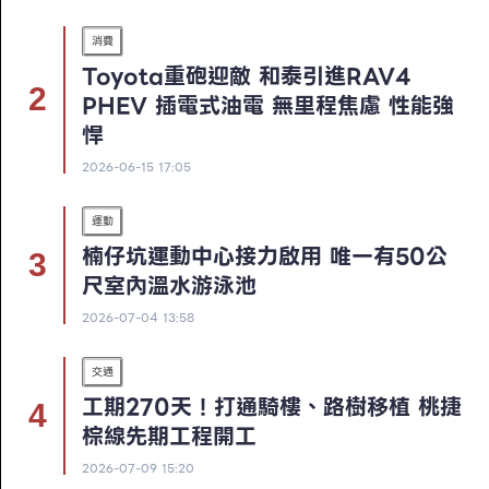
消費
Toyota重砲迎敵 和泰引進RAV4
PHEV 插電式油電 無里程焦慮 性能強
悍
2026-06-15 17:05
運動
楠仔坑運動中心接力啟用 唯一有50公
尺室內溫水游泳池
2026-07-04 13:58
交通
工期270天！打通騎樓、路樹移植 桃捷
棕線先期工程開工
2026-07-09 15:20