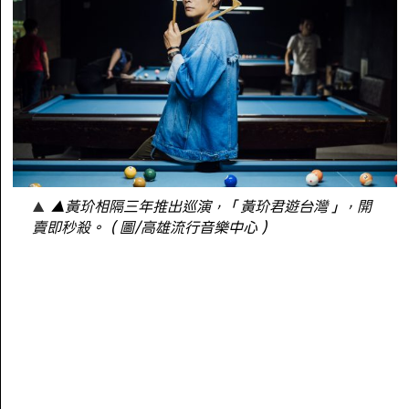
▲黃玠相隔三年推出巡演，「黃玠君遊台灣」，開
賣即秒殺。（圖/高雄流行音樂中心）