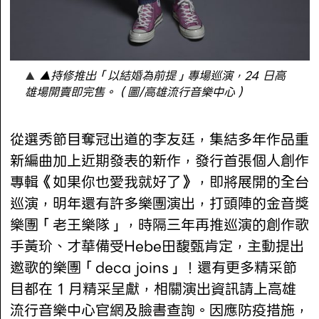
▲持修推出「以結婚為前提」專場巡演，24 日高
雄場開賣即完售。（圖/高雄流行音樂中心）
從選秀節目奪冠出道的李友廷，集結多年作品重
新編曲加上近期發表的新作，發行首張個人創作
專輯《如果你也愛我就好了》，即將展開的全台
巡演，明年還有許多樂團演出，打頭陣的金音獎
樂團「老王樂隊」，時隔三年再推巡演的創作歌
手黃玠、才華備受Hebe田馥甄肯定，主動提出
邀歌的樂團「deca joins」！還有更多精采節
目都在 1 月精采呈獻，相關演出資訊請上高雄
流行音樂中心官網及臉書查詢。因應防疫措施，