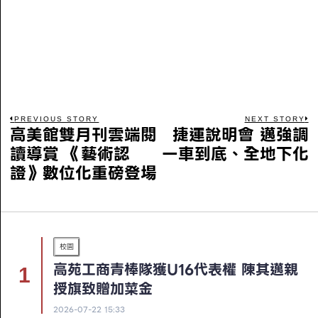
PREVIOUS STORY
NEXT STORY
高美館雙月刊雲端閱
捷運說明會 邁強調
讀導賞 《藝術認
一車到底、全地下化
證》數位化重磅登場
校園
高苑工商青棒隊獲U16代表權 陳其邁親
授旗致贈加菜金
2026-07-22 15:33