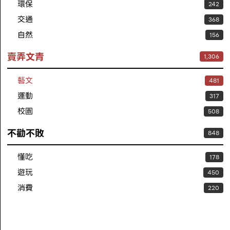
環保
242
交通
368
自然
156
賣弄文青
1,306
藝文
481
運動
317
校園
508
不勸不敗
848
懂吃
178
遊玩
450
消費
220