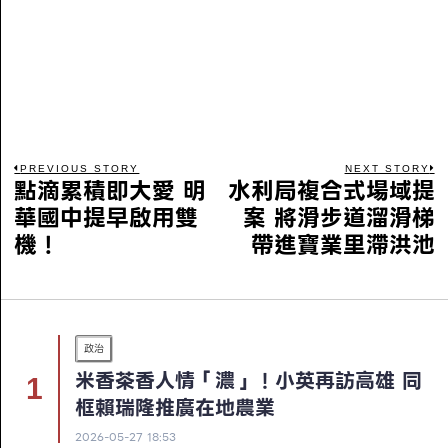
PREVIOUS STORY
NEXT STORY
點滴累積即大愛 明
水利局複合式場域提
華國中提早啟用雙
案 將滑步道溜滑梯
機！
帶進寶業里滯洪池
政治
米香茶香人情「濃」！小英再訪高雄 同
框賴瑞隆推廣在地農業
2026-05-27 18:53