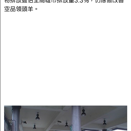
物排放雖佔全高雄市排放量3.3%，仍應做改善
空品領頭羊。