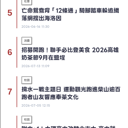
社會
亡命鴛鴦背「12條通」騎腳踏車躲追緝
落網搜出海洛因
2026-06-16 11:30
消費
招募開跑！聯手必比登美食 2026高雄
奶茶節9月在鹽埕
2026-07-13 11:09
校園
揹水一戰主題日 運動觀光跑進柴山逾百
跑者山友響應奉茶文化
2026-07-05 12:15
校園