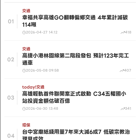
交通
幸福共享高雄GO翻轉偏鄉交通 4年累計減碳
01
114噸
2026-04-27 14:12
418
交通
高捷小港林園線第二階段發包 預計123年完工
02
通車
2026-05-08 09:58
407
today!
交通
高雄輕軌首件聯開案正式啟動 C34五權國小
03
站投資金額估破百億
2026-06-30 13:48
341
環保
台中宮廟紙錢用量7年來大減6成7 低碳宗教治
04
理見成效