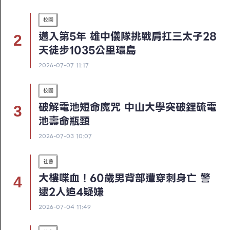
校園
邁入第5年 雄中儀隊挑戰肩扛三太子28
天徒步1035公里環島
2026-07-07 11:17
校園
破解電池短命魔咒 中山大學突破鋰硫電
池壽命瓶頸
2026-07-03 10:07
社會
大樓喋血！60歲男背部遭穿刺身亡 警
逮2人追4疑嫌
2026-07-04 11:49