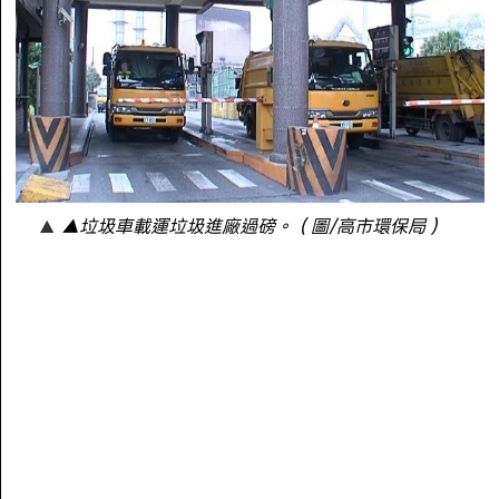
▲垃圾車載運垃圾進廠過磅。（圖/高市環保局）