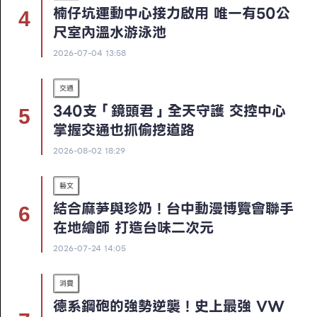
楠仔坑運動中心接力啟用 唯一有50公
尺室內溫水游泳池
2026-07-04 13:58
交通
340支「鏡頭君」全天守護 交控中心
掌握交通也抓偷挖道路
2026-08-02 18:29
藝文
結合麻芛與珍奶！台中動漫博覽會聯手
在地繪師 打造台味二次元
2026-07-24 14:05
消費
德系鋼砲的強勢逆襲！史上最強 VW