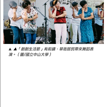
▲「創創生活節」有前鎮、草衙居民帶來舞蹈表
演。（圖/國立中山大學）