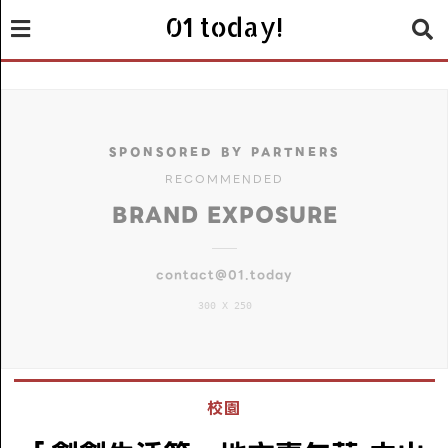
01 today!
SPONSORED BY PARTNERS
RECOMMENDED
BRAND EXPOSURE
contact@01.today
300 X 250
校園