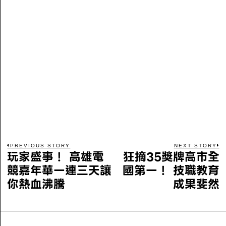
PREVIOUS STORY
NEXT STORY
玩家盛事！ 高雄電
狂摘35獎牌高市全
競嘉年華一連三天讓
國第一！ 技職教育
你熱血沸騰
成果斐然