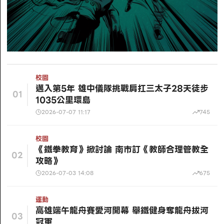
校園
邁入第5年 雄中儀隊挑戰肩扛三太子28天徒步
01
1035公里環島
2026-07-07 11:17
745
校園
《鐵拳教育》掀討論 南市訂《教師合理管教全
02
攻略》
2026-07-03 14:08
675
運動
高雄端午龍舟賽愛河開幕 舉鐵健身奪龍舟拔河
03
冠軍