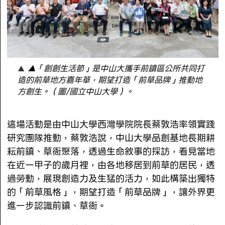
▲「創創生活節」是中山大攜手前鎮區公所共同打
造的前草地方嘉年華，期望打造「前草品牌」推動地
方創生。（圖/國立中山大學）。
這場活動是由中山大學西灣學院院長蔡敦浩率領實踐
研究團隊推動，蔡敦浩說，中山大學品創基地長期耕
耘前鎮、草衙聚落，透過生命敘事的採訪，看見當地
在近一甲子的歲月裡，由各地移居到前草的居民，透
過勞動，展現創造力及生猛的活力，如此構築出獨特
的「前草風格」，期望打造「前草品牌」，讓外界更
進一步認識前鎮、草衙。