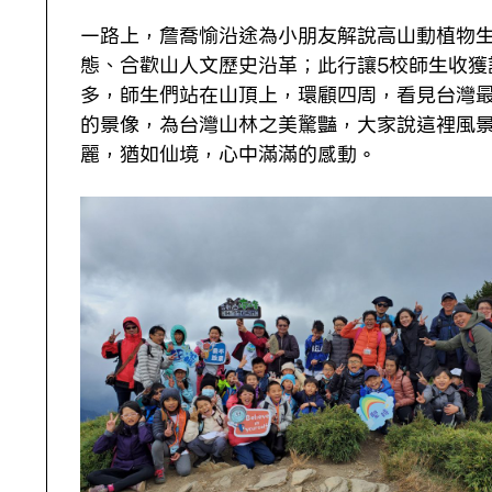
一路上，詹喬愉沿途為小朋友解說高山動植物
態、合歡山人文歷史沿革；此行讓5校師生收獲
多，師生們站在山頂上，環顧四周，看見台灣
的景像，為台灣山林之美驚豔，大家說這裡風
麗，猶如仙境，心中滿滿的感動。