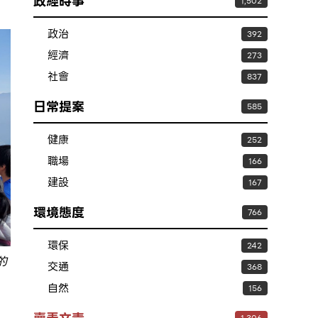
政經時事
1,502
政治
392
經濟
273
社會
837
日常提案
585
健康
252
職場
166
建設
167
環境態度
766
環保
242
的
交通
368
自然
156