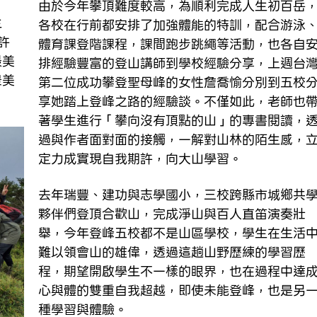
由於今年攀頂難度較高，為順利完成人生初百岳
生
各校在行前都安排了加強體能的特訓，配合游泳
許
體育課登階課程，課間跑步跳繩等活動，也各自
最美
排經驗豐富的登山講師到學校經驗分享，上週台
景美
第二位成功攀登聖母峰的女性詹喬愉分別到五校
享她踏上登峰之路的經驗談。不僅如此，老師也
著學生進行「攀向沒有頂點的山」的專書閱讀，
過與作者面對面的接觸，一解對山林的陌生感，
定力成實現自我期許，向大山學習。
去年瑞豐、建功與志學國小，三校跨縣市城鄉共
夥伴們登頂合歡山，完成淨山與百人直笛演奏壯
舉，今年登峰五校都不是山區學校，學生在生活
難以領會山的雄偉，透過這趟山野歷練的學習歷
程，期望開啟學生不一樣的眼界，也在過程中達
心與體的雙重自我超越，即使未能登峰，也是另
種學習與體驗。