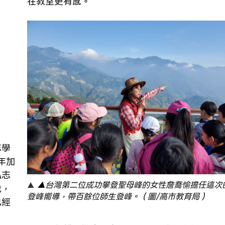
在教室更有感。
志學
年加
泓志
▲台灣第二位成功攀登聖母峰的女性詹喬愉擔任這次
我，
登峰嚮導，帶百餘位師生登峰。（圖/高市教育局）
已經