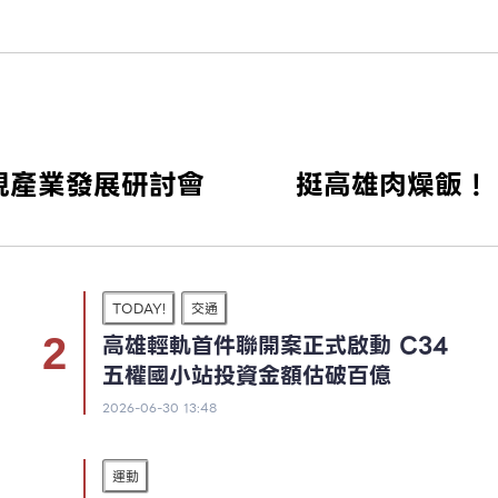
視產業發展研討會
挺高雄肉燥飯！
TODAY!
交通
高雄輕軌首件聯開案正式啟動 C34
五權國小站投資金額估破百億
2026-06-30 13:48
運動