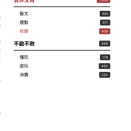
賣弄文青
1,306
，
、
藝文
481
安
運動
317
灣
校園
508
分
帶
不勸不敗
848
透
立
懂吃
178
遊玩
450
消費
220
學
中
成
一