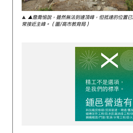
▲詹喬愉說，雖然無法到達頂峰，但抵達的位置已
常接近主峰。（圖/高市教育局）