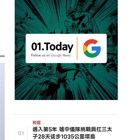
！
校園
邁入第5年 雄中儀隊挑戰肩扛三太
01
子28天徒步1035公里環島