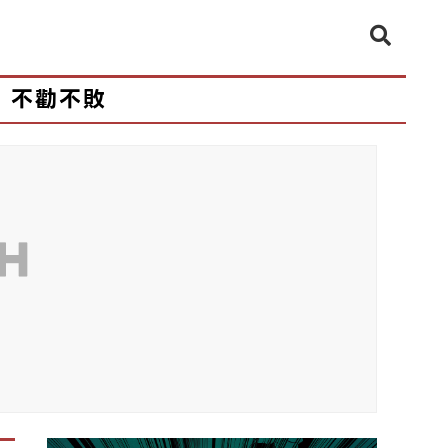
不勸不敗
CH