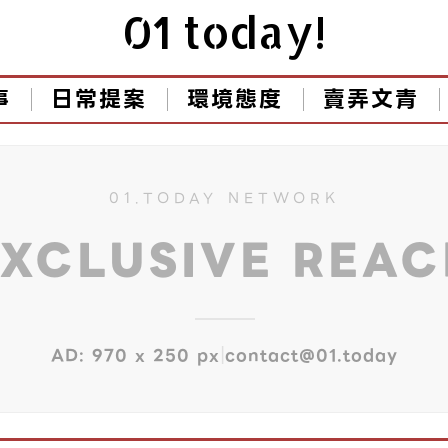
01 today!
事
日常提案
環境態度
賣弄文青
01.TODAY NETWORK
EXCLUSIVE REA
|
AD: 970 x 250 px
contact@01.today