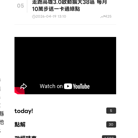
走跑高雄3.0啟動擴大38區 每月
05
10萬步送一卡通綠點
2026-04-19 13:10
425
帶
瑞
伴
案
today!
5
縣
他
點解
30
比