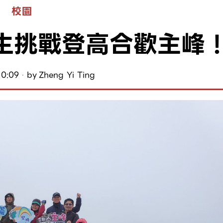
校園
生挑戰登高合歡主峰
10:09
by
Zheng Yi Ting