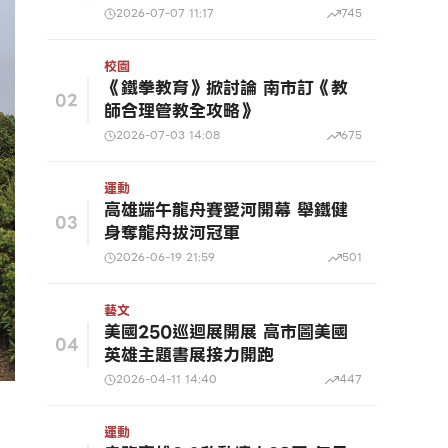
2026-07-07 11:17
745
校園
《鐵拳教育》掀討論 南市訂《教
02
師合理管教全攻略》
2026-07-03 14:08
675
運動
高雄端午龍舟賽愛河開幕 舉鐵健
03
身奪龍舟拔河冠軍
2026-06-19 21:59
501
藝文
美國250巡迴展開展 高市圖美國
04
英雄主題書展接力開跑
2026-04-11 14:40
447
運動