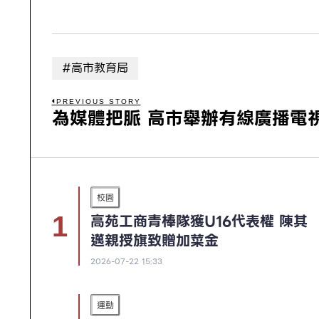
#高市教育局
PREVIOUS STORY
為媒體把脈 高市舉辦有線廣播電
校園
高苑工商青棒隊獲U16代表權 陳其
邁親授旗致贈加菜金
2026-07-22 15:33
運動