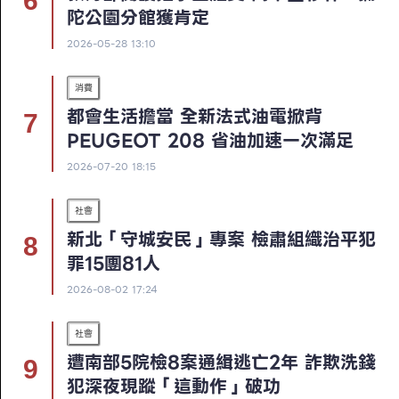
陀公園分館獲肯定
2026-05-28 13:10
消費
都會生活擔當 全新法式油電掀背
PEUGEOT 208 省油加速一次滿足
2026-07-20 18:15
社會
新北「守城安民」專案 檢肅組織治平犯
罪15團81人
2026-08-02 17:24
社會
遭南部5院檢8案通緝逃亡2年 詐欺洗錢
犯深夜現蹤「這動作」破功