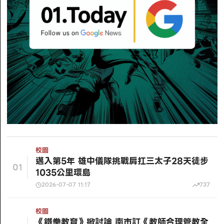
校園
邁入第5年 雄中儀隊挑戰肩扛三太子28天徒步
01
1035公里環島
2026-07-07 11:17
737
校園
《鐵拳教育》掀討論 南市訂《教師合理管教全