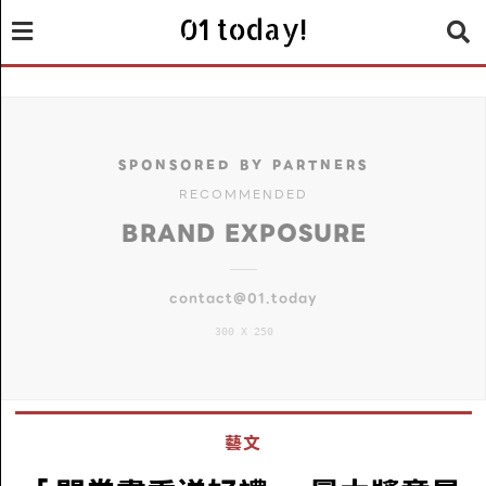
01 today!
SPONSORED BY PARTNERS
RECOMMENDED
BRAND EXPOSURE
contact@01.today
300 X 250
藝文