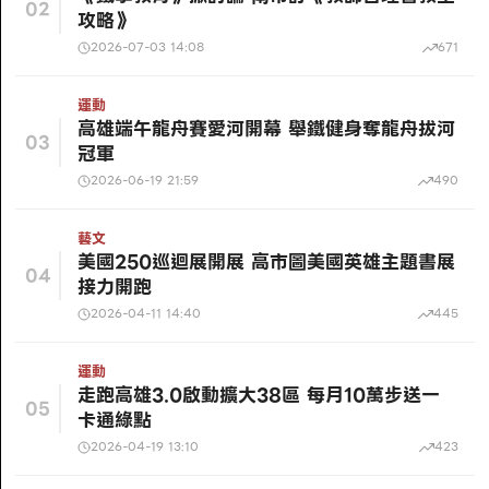
02
攻略》
2026-07-03 14:08
671
運動
高雄端午龍舟賽愛河開幕 舉鐵健身奪龍舟拔河
03
冠軍
2026-06-19 21:59
490
藝文
美國250巡迴展開展 高市圖美國英雄主題書展
04
接力開跑
2026-04-11 14:40
445
運動
走跑高雄3.0啟動擴大38區 每月10萬步送一
05
卡通綠點
2026-04-19 13:10
423