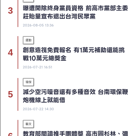
曝遭開除終身黨員資格 前高市黨部主委
莊貽量宣布退出台灣民眾黨
2026-08-05 13:36
運動
創意造筏免費報名 有1萬元補助還能挑
戰10萬元總獎金
2026-07-21 16:51
環保
減少空污噪音還有多種音效 台南環保鞭
炮機線上就能借
2026-07-22 14:30
藝文
教育部閱讀推手團體獎 高市圖杉林、彌