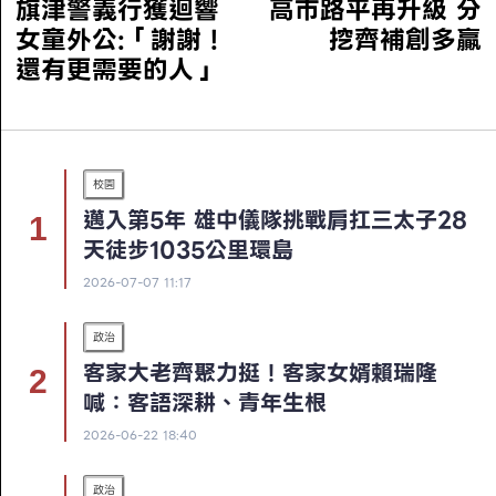
旗津警義行獲迴響
高市路平再升級 分
女童外公:「謝謝！
挖齊補創多贏
還有更需要的人」
校園
邁入第5年 雄中儀隊挑戰肩扛三太子28
天徒步1035公里環島
2026-07-07 11:17
政治
客家大老齊聚力挺！客家女婿賴瑞隆
喊：客語深耕、青年生根
2026-06-22 18:40
政治