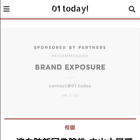
01 today!
SPONSORED BY PARTNERS
RECOMMENDED
BRAND EXPOSURE
contact@01.today
300 X 250
校園