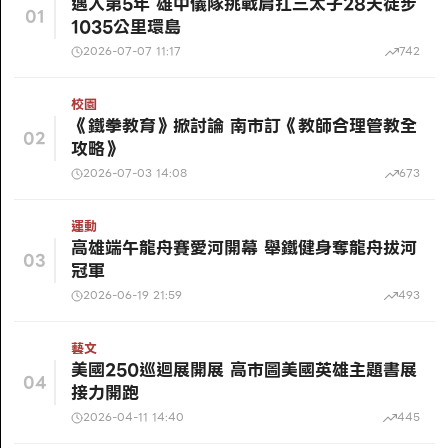
邁入第5年 雄中儀隊挑戰肩扛三太子28天徒步
01
1035公里環島
2026-07-07 11:17
742
校園
《鐵拳教育》掀討論 南市訂《教師合理管教全
02
攻略》
2026-07-03 14:08
673
運動
高雄端午龍舟賽愛河開幕 舉鐵健身奪龍舟拔河
03
冠軍
2026-06-19 21:59
493
藝文
美國250巡迴展開展 高市圖美國英雄主題書展
04
接力開跑
2026-04-11 14:40
445