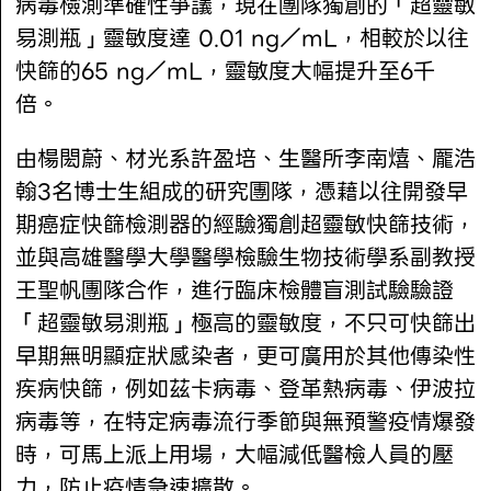
病毒檢測準確性爭議，現在團隊獨創的「超靈敏
易測瓶」靈敏度達 0.01 ng／mL，相較於以往
快篩的65 ng／mL，靈敏度大幅提升至6千
倍。
由楊閎蔚、材光系許盈培、生醫所李南熺、龎浩
翰3名博士生組成的研究團隊，憑藉以往開發早
期癌症快篩檢測器的經驗獨創超靈敏快篩技術，
並與高雄醫學大學醫學檢驗生物技術學系副教授
王聖帆團隊合作，進行臨床檢體盲測試驗驗證
「超靈敏易測瓶」極高的靈敏度，不只可快篩出
早期無明顯症狀感染者，更可廣用於其他傳染性
疾病快篩，例如茲卡病毒、登革熱病毒、伊波拉
病毒等，在特定病毒流行季節與無預警疫情爆發
時，可馬上派上用場，大幅減低醫檢人員的壓
力，防止疫情急速擴散。