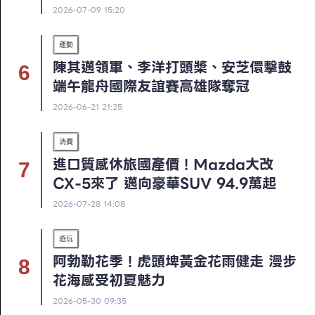
2026-07-09 15:20
運動
陳其邁領軍、李洋打頭槳、安芝儇擊鼓
端午龍舟國際友誼賽高雄隊奪冠
2026-06-21 21:25
消費
進口質感休旅國產價！Mazda大改
CX-5來了 邁向豪華SUV 94.9萬起
2026-07-28 14:08
遊玩
阿勃勒花季！虎頭埤黃金花雨健走 漫步
花海感受初夏魅力
2026-05-30 09:35