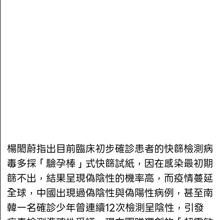
楊閎蔚指出目前臨床初步確診患者的快篩檢測病
毒多採「驗孕棒」式快篩試紙，因在感染最初期
篩不出，結果呈現偽陰性的機率高，而疫情蔓延
全球，中國出現過偽陰性與偽陽性病例，甚至南
韓一名確診少年曾連續12次檢測呈陰性，引發