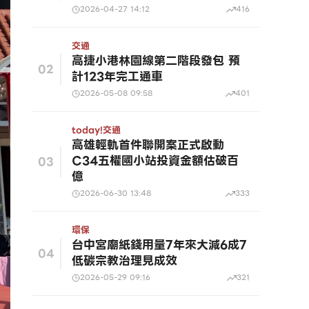
2026-04-27 14:12
416
交通
高捷小港林園線第二階段發包 預
02
計123年完工通車
2026-05-08 09:58
401
today!
交通
高雄輕軌首件聯開案正式啟動
C34五權國小站投資金額估破百
03
億
2026-06-30 13:48
333
環保
台中宮廟紙錢用量7年來大減6成7
04
低碳宗教治理見成效
2026-05-29 09:16
321