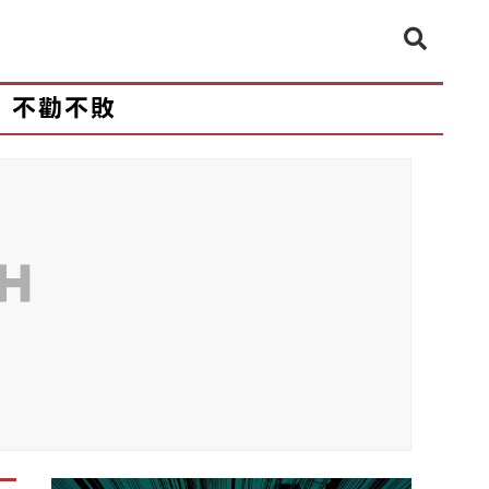
不勸不敗
CH