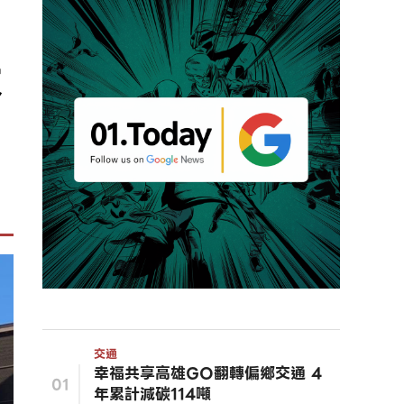
大
交通
幸福共享高雄GO翻轉偏鄉交通 4
01
年累計減碳114噸