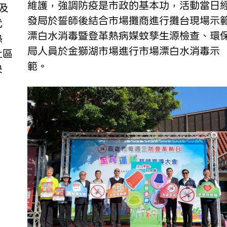
維護，強調防疫是市政的基本功，活動當日
及
發局於誓師後結合市場攤商進行攤台現場示
代
漂白水消毒暨登革熱病媒蚊孳生源檢查、環
熱
局人員於金獅湖市場進行市場漂白水消毒示
社區
範。
決