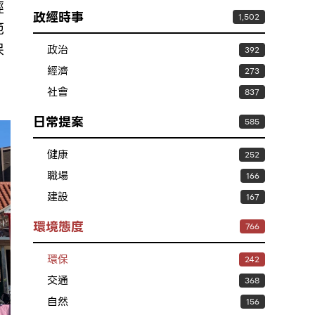
經
政經時事
1,502
範
保
政治
392
經濟
273
社會
837
日常提案
585
健康
252
職場
166
建設
167
環境態度
766
環保
242
交通
368
自然
156