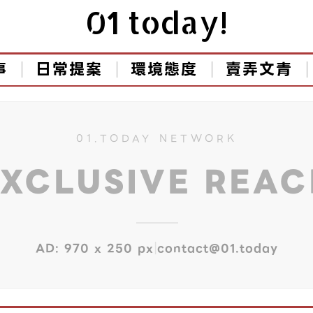
01 today!
事
日常提案
環境態度
賣弄文青
01.TODAY NETWORK
EXCLUSIVE REA
|
AD: 970 x 250 px
contact@01.today