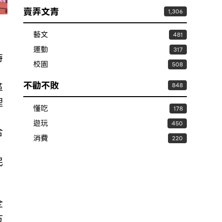
賣弄文青
1,306
藝文
481
運動
317
持
校園
508
，
不勸不敗
革
848
理
懂吃
178
遊玩
450
合
消費
220
民
全
方