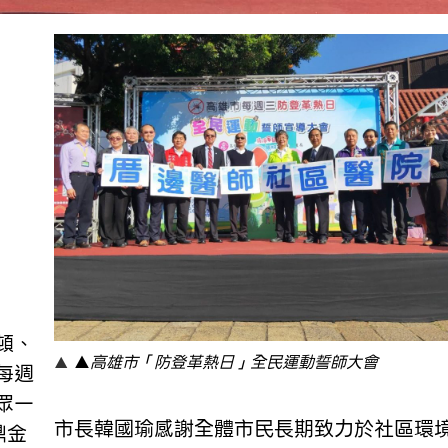
▲
高雄市「防登革熱日」全民運動誓師大會
每週
眾一
市長韓國瑜感謝全體市民長期致力於社區環
鼎金