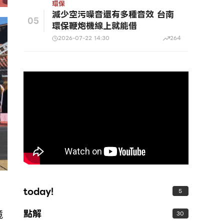
環保
減少空污噪音還有多種音效 台南
05
環保鞭炮機線上就能借
2026-07-22 14:30
264
today!
5
點解
境
30