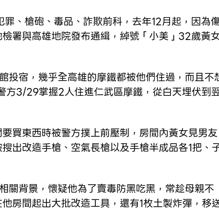
犯罪、槍砲、毒品、詐欺前科，去年12月起，因為
檢署與高雄地院發布通緝，綽號「小美」32歲黃
旅館投宿，幾乎全高雄的摩鐵都被他們住過，而且不
警方3/29掌握2人住進仁武區摩鐵，從白天埋伏到
開要買東西時被警方撲上前壓制，房間內黃女見男友
搜出改造手槍、空氣長槍以及手槍半成品各1把、
槍相關背景，懷疑他為了賣毒防黑吃黑，常趁母親不
他房間起出大批改造工具，還有1枚土製炸彈，移