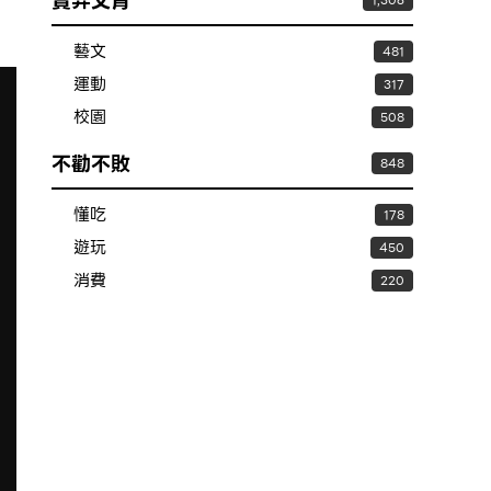
賣弄文青
1,306
藝文
481
運動
317
校園
508
不勸不敗
848
懂吃
178
遊玩
450
消費
220