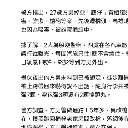
警方指出，27歲方男綽號「庭仔」有組織
害、詐欺、槍砲等案，先後遭橋頭、高雄地
也因為吸毒，被雄院通緝中。
據了解，2人為躲避警察，四處在各汽車
讓行蹤曝光，每間汽旅只住1晚不會續住。
日凌晨1時許，終於等到方男外出。
晝伏夜出的方男未料到已被鎖定，徒步離
被上銬帶回來嚇得說不出話，隨身行李共被
彈7顆、空包彈3顆還有2顆搖頭丸。
警方調查，方男曾做過鉗工5年多，具改
在，摸黑跑回楠梓老家房間改槍，落網後在
地檢署後，方男聲押獲准、黃女交保。