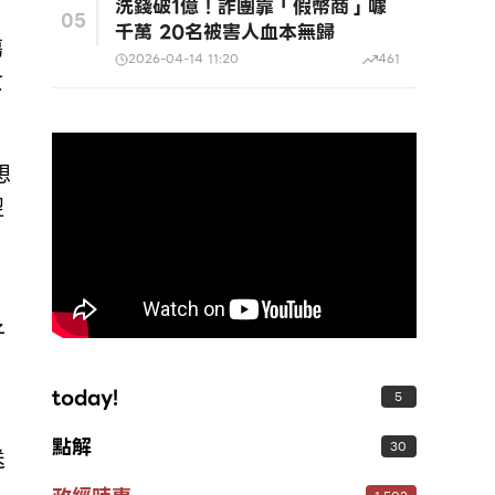
洗錢破1億！詐團靠「假幣商」噱
05
千萬 20名被害人血本無歸
傷
2026-04-14 11:20
461
女
想
翌
子
today!
5
點解
30
送