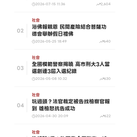
2026-07-15 11:36
2,604
社會
浴佛報親恩 民間產險結合菩薩功
02
德會舉辦假日禮佛
2026-05-25 18:49
640
社會
全國模範警察揭曉 高市刑大3人當
03
選創連3屆入選紀錄
2026-05-08 10:32
630
社會
玩過頭？法官裁定被告找檢察官報
04
到 雄檢怒抗告成功
2026-04-30 20:09
622
社會