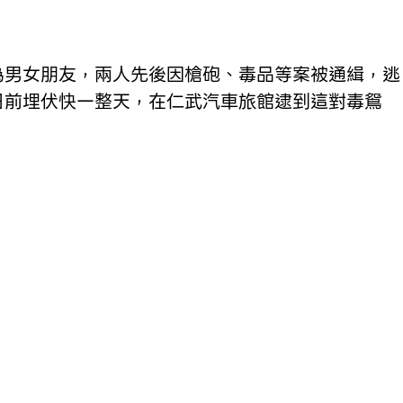
為男女朋友，兩人先後因槍砲、毒品等案被通緝，逃
日前埋伏快一整天，在仁武汽車旅館逮到這對毒鴛