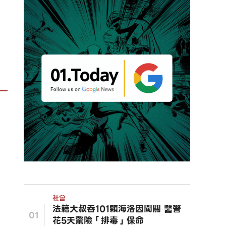
社會
法籍大叔吞101顆海洛因闖關 醫警
01
花5天驚險「排毒」保命