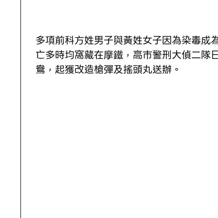
多項前科方姓男子與黃姓女子因為染毒成
亡多時均窩藏在摩鐵，高巿警刑大偵二隊
鴦，起獲改造槍彈及搖頭丸送辦。