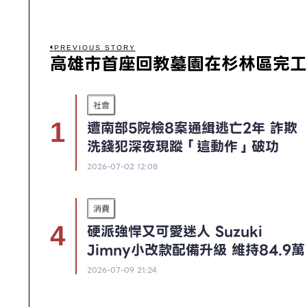
PREVIOUS STORY
高雄巿首座回教墓園在杉林區完工
社會
遭南部5院檢8案通緝逃亡2年 詐欺
洗錢犯深夜現蹤「這動作」破功
2026-07-02 12:08
消費
硬派強悍又可愛迷人 Suzuki
Jimny小改款配備升級 維持84.9萬
2026-07-09 21:24