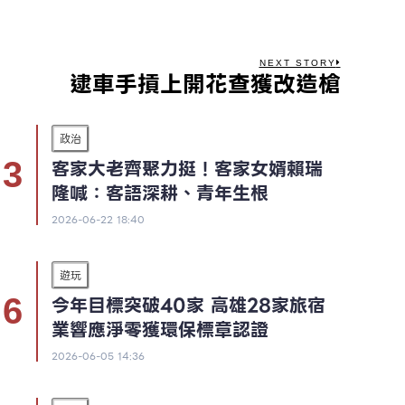
NEXT STORY
逮車手摃上開花查獲改造槍
政治
客家大老齊聚力挺！客家女婿賴瑞
隆喊：客語深耕、青年生根
2026-06-22 18:40
遊玩
今年目標突破40家 高雄28家旅宿
業響應淨零獲環保標章認證
2026-06-05 14:36