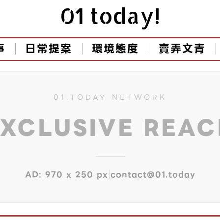
01 today!
事
日常提案
環境態度
賣弄文青
01.TODAY NETWORK
EXCLUSIVE REA
|
AD: 970 x 250 px
contact@01.today