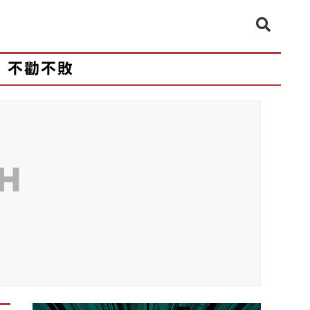
不勸不敗
CH