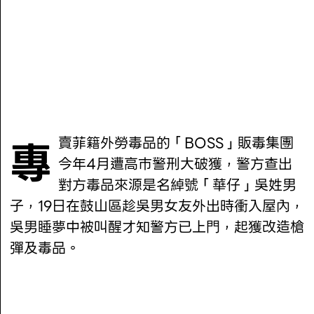
專賣菲籍外勞毒品的「BOSS」販毒集團
今年4月遭高巿警刑大破獲，警方查出
對方毒品來源是名綽號「華仔」吳姓男
子，19日在鼓山區趁吳男女友外出時衝入屋內，
吳男睡夢中被叫醒才知警方已上門，起獲改造槍
彈及毒品。