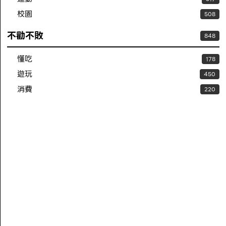
校園
508
不勸不敗
848
懂吃
178
遊玩
450
消費
220