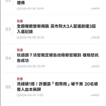
02
禮佛
2026-05-25 18:49
639
社會
全國模範警察揭曉 高市刑大3人當選創連3屆
03
入選紀錄
2026-05-08 10:32
628
社會
玩過頭？法官裁定被告找檢察官報到 雄檢怒抗
04
告成功
2026-04-30 20:09
620
社會
洗錢破1億！詐團靠「假幣商」噱千萬 20名被
05
害人血本無歸
2026-04-14 11:20
460