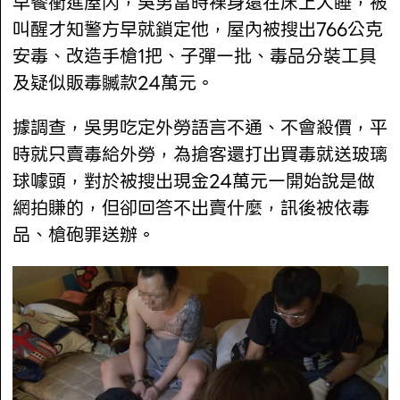
早餐衝進屋內，吳男當時裸身還在床上大睡，被
叫醒才知警方早就鎖定他，屋內被搜出766公克
安毒、改造手槍1把、子彈一批、毒品分裝工具
及疑似販毒贓款24萬元。
據調查，吳男吃定外勞語言不通、不會殺價，平
時就只賣毒給外勞，為搶客還打出買毒就送玻璃
球噱頭，對於被搜出現金24萬元一開始說是做
網拍賺的，但卻回答不出賣什麼，訊後被依毒
品、槍砲罪送辦。