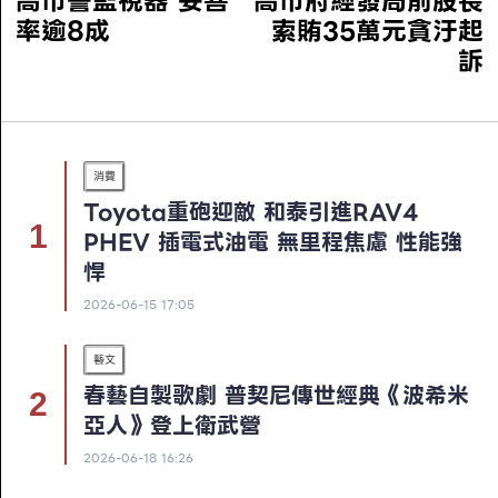
高巿警監視器 妥善
高巿府經發局前股長
率逾8成
索賄35萬元貪汙起
訴
消費
Toyota重砲迎敵 和泰引進RAV4
PHEV 插電式油電 無里程焦慮 性能強
悍
2026-06-15 17:05
藝文
春藝自製歌劇 普契尼傳世經典《波希米
亞人》登上衛武營
2026-06-18 16:26