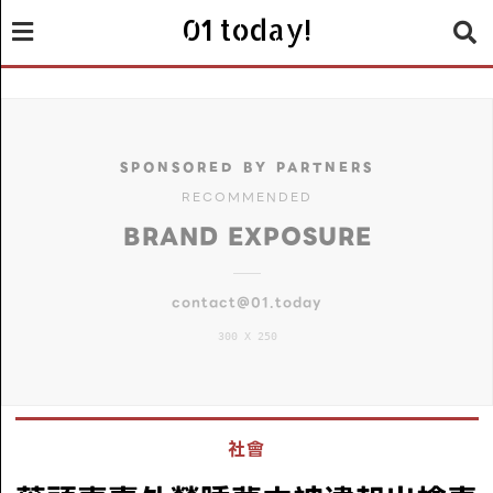
01 today!
SPONSORED BY PARTNERS
RECOMMENDED
BRAND EXPOSURE
contact@01.today
300 X 250
社會