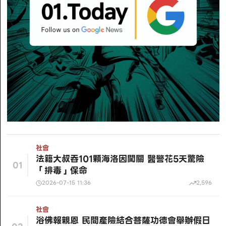
社會
法籍大叔吞101顆海洛因闖關 醫警花5天驚險
01
「排毒」保命
2026-07-15 11:36
2,596
社會
浴佛報親恩 民間產險結合菩薩功德會舉辦假日