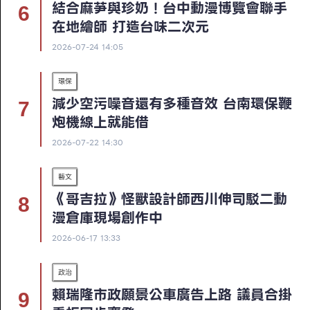
結合麻芛與珍奶！台中動漫博覽會聯手
在地繪師 打造台味二次元
2026-07-24 14:05
環保
減少空污噪音還有多種音效 台南環保鞭
炮機線上就能借
2026-07-22 14:30
藝文
《哥吉拉》怪獸設計師西川伸司駁二動
漫倉庫現場創作中
2026-06-17 13:33
政治
賴瑞隆市政願景公車廣告上路 議員合掛