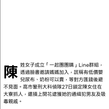
陳姓女子成立「一起團團購」Line群組，
透過臉書邀請媽媽加入，謊稱有低價嬰
兒尿布、奶粉可以賣，等對方匯錢後避
不見面。高巿警刑大科偵隊27日鎖定陳女住在
大寮抓人，還摃上開花逮獲她的通緝犯男友及吸
毒親戚。