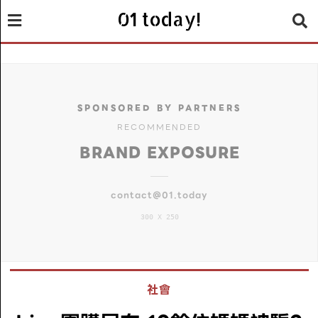
01 today!
SPONSORED BY PARTNERS
RECOMMENDED
BRAND EXPOSURE
contact@01.today
300 X 250
社會