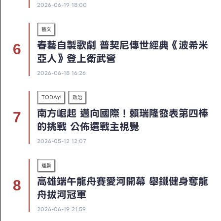
2026-06-19 18:00
藝文
春藝自製歌劇 普契尼傳世經典《波希米
亞人》登上衛武營
2026-06-18 16:26
TODAY!
政治
南方崛起 邁向國際！賴瑞隆發表第四棒
的挑戰 公佈選戰主視覺
2026-05-12 12:07
運動
高雄端午龍舟賽愛河開幕 舉鐵健身奪龍
舟拔河冠軍
2026-06-19 21:59