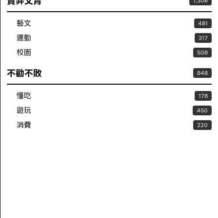
賣弄文青
1,306
藝文
481
運動
317
校園
508
不勸不敗
848
懂吃
178
遊玩
450
消費
220