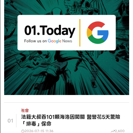
社會
法籍大叔吞101顆海洛因闖關 醫警花5天驚險
01
「排毒」保命
2026-07-15 11:36
2,600