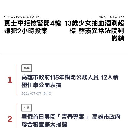
PREVIOUS STORY
NEXT STORY
賓士車拒檢警開4槍
13歲少女抽血酒測超
嫌犯2小時投案
標 酵素異常法院判
撤銷
職場
高雄市政府115年模範公務人員 12人積
極任事公開表揚
2026-07-07 15:40
社會
暑假首日展開「青春專案」 高雄市政府
聯合稽查擴大掃蕩