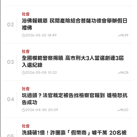
社會
浴佛報親恩 民間產險結合菩薩功德會舉辦假日
02
禮佛
2026-05-25 18:49
639
社會
全國模範警察揭曉 高市刑大3人當選創連3屆
03
入選紀錄
2026-05-08 10:32
628
社會
玩過頭？法官裁定被告找檢察官報到 雄檢怒抗
04
告成功
2026-04-30 20:09
620
社會
洗錢破1億！詐團靠「假幣商」噱千萬 20名被
05