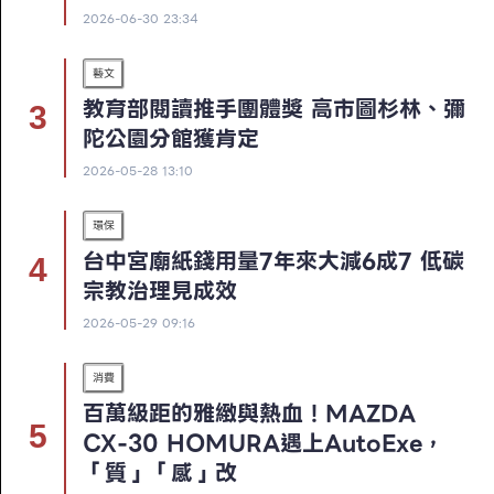
2026-06-30 23:34
藝文
教育部閱讀推手團體獎 高市圖杉林、彌
陀公園分館獲肯定
2026-05-28 13:10
環保
台中宮廟紙錢用量7年來大減6成7 低碳
宗教治理見成效
2026-05-29 09:16
消費
百萬級距的雅緻與熱血！MAZDA
CX-30 HOMURA遇上AutoExe，
「質」「感」改