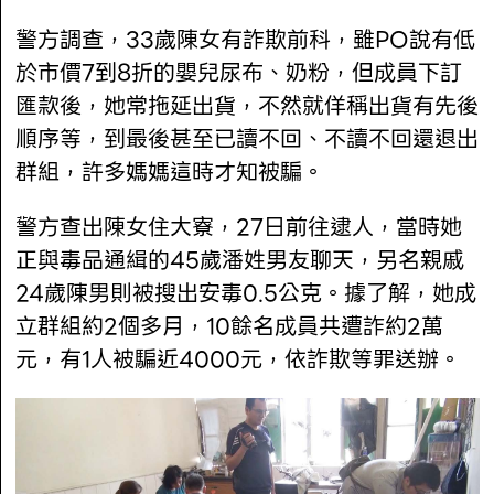
警方調查，33歲陳女有詐欺前科，雖PO說有低
於市價7到8折的嬰兒尿布、奶粉，但成員下訂
匯款後，她常拖延出貨，不然就佯稱出貨有先後
順序等，到最後甚至已讀不回、不讀不回還退出
群組，許多媽媽這時才知被騙。
警方查出陳女住大寮，27日前往逮人，當時她
正與毒品通緝的45歲潘姓男友聊天，另名親戚
24歲陳男則被搜出安毒0.5公克。據了解，她成
立群組約2個多月，10餘名成員共遭詐約2萬
元，有1人被騙近4000元，依詐欺等罪送辦。