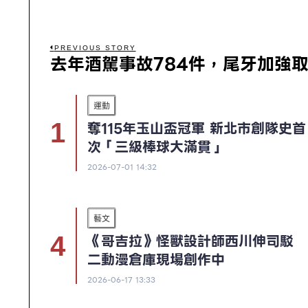
PREVIOUS STORY
去年酒駕事故784件，尾牙加強
運動
奪115年玉山盃冠軍 新北市創隊史首
次「三級棒球大滿貫」
2026-07-01 14:32
藝文
《哥吉拉》怪獸設計師西川伸司駁
二動漫倉庫現場創作中
2026-06-17 13:33