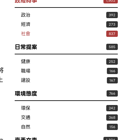
政經時事
1,502
政治
392
經濟
273
社會
837
日常提案
585
健康
252
將
職場
166
上
建設
167
環境態度
766
環保
242
交通
368
自然
156