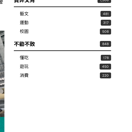
賣弄文青
警
1,306
藝文
481
運動
317
校園
508
不勸不敗
848
懂吃
178
遊玩
450
消費
220