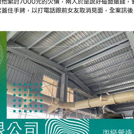
他索討7000元的欠債，兩人於是說好碰面還錢，
套蓋住手銬，以打電話跟前女友取消見面，全案訊後