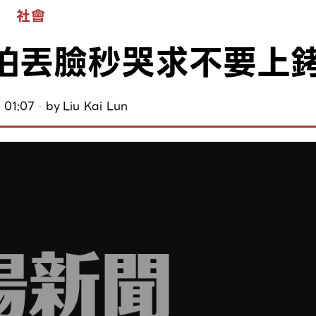
社會
怕丟臉秒哭求不要上
 01:07
by
Liu Kai Lun