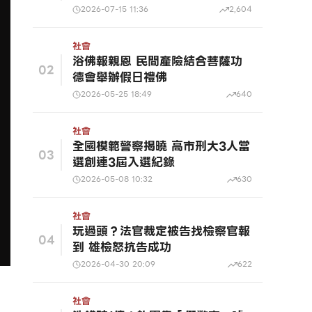
2026-07-15 11:36
2,604
社會
浴佛報親恩 民間產險結合菩薩功
02
德會舉辦假日禮佛
2026-05-25 18:49
640
社會
全國模範警察揭曉 高市刑大3人當
03
選創連3屆入選紀錄
2026-05-08 10:32
630
社會
玩過頭？法官裁定被告找檢察官報
04
到 雄檢怒抗告成功
2026-04-30 20:09
622
社會