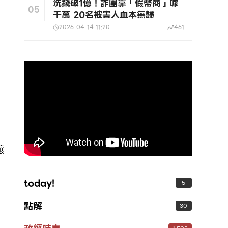
洗錢破1億！詐團靠「假幣商」噱
05
千萬 20名被害人血本無歸
2026-04-14 11:20
461
讓
today!
5
點解
30