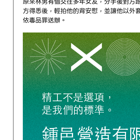
原來林男有個交往多年女友，分手後對方跟
方得悉後，輕拍他的背安慰，並讓他以外
依毒品罪送辦。