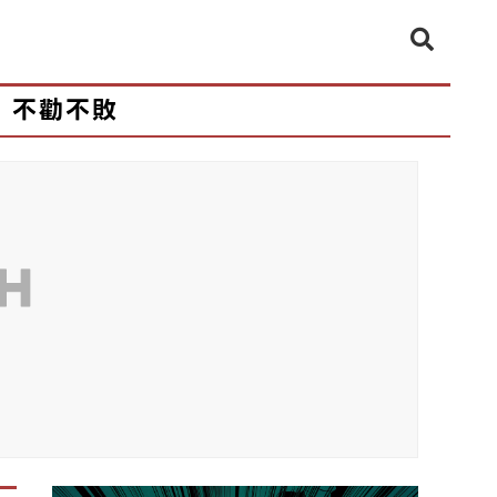
不勸不敗
CH