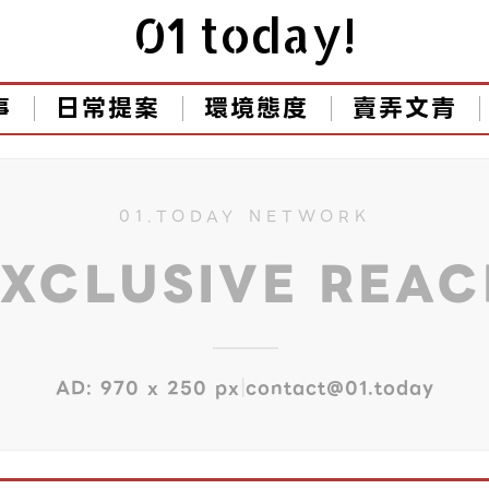
01 today!
事
日常提案
環境態度
賣弄文青
01.TODAY NETWORK
EXCLUSIVE REA
|
AD: 970 x 250 px
contact@01.today