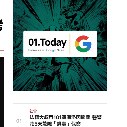
銬
社會
法籍大叔吞101顆海洛因闖關 醫警
01
花5天驚險「排毒」保命