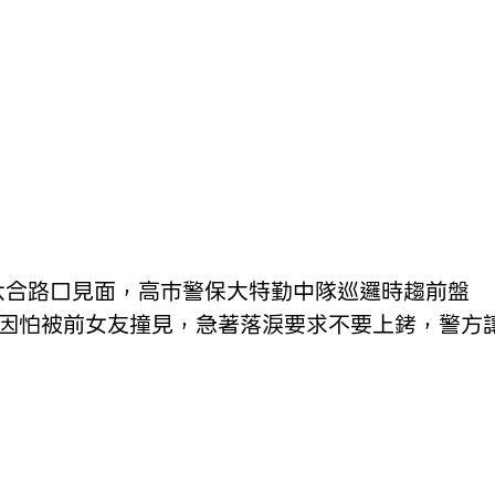
六合路口見面，高巿警保大特勤中隊巡邏時趨前盤
逮後因怕被前女友撞見，急著落淚要求不要上銬，警方