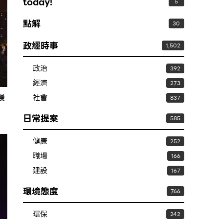
today!
5
點解
30
政經時事
1,502
政治
392
經濟
273
漫
社會
837
日常提案
585
健康
252
職場
166
建設
167
環境態度
766
環保
242