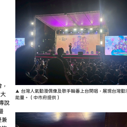
台灣人氣動漫偶像及歌手輪番上台開唱，展現台灣動
政大
能量。（中市府提供）
傳說
漫
優兼