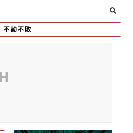
不勸不敗
CH