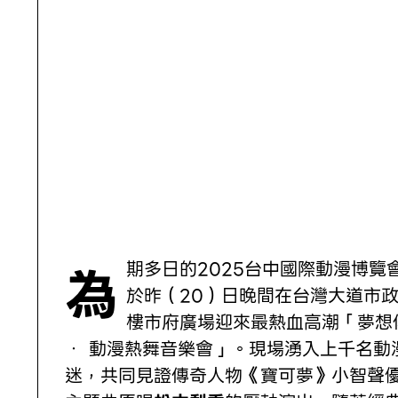
為期多日的2025台中國際動漫博覽會，
於昨（20）日晚間在台灣大道市
樓市府廣場迎來最熱血高潮「夢想
‧ 動漫熱舞音樂會」。現場湧入上千名動
迷，共同見證傳奇人物《寶可夢》小智聲