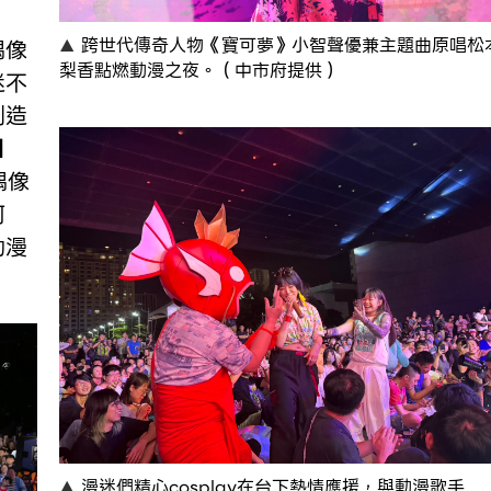
跨世代傳奇人物《寶可夢》小智聲優兼主題曲原唱松
偶像
梨香點燃動漫之夜。（中市府提供）
迷不
創造
日
偶像
柯
動漫
漫迷們精心cosplay在台下熱情應援，與動漫歌手