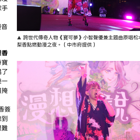
歌手
漫音
跨世代傳奇人物《寶可夢》小智聲優兼主題曲原唱松
梨香點燃動漫之夜。（中市府提供）
梨香
奇寶
唱了
樂一
難掩
香簽
聽到
很難