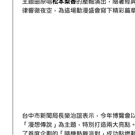
主題曲原唱
松本梨香
的壓軸演出，隨著經
律響徹夜空，為這場動漫盛會寫下精彩篇
台中市新聞局長欒治誼表示，今年博覽會
「漫想傳說」為主題，特別打造兩大亮點
了首度企劃的「隨機熱舞派對」成功點燃