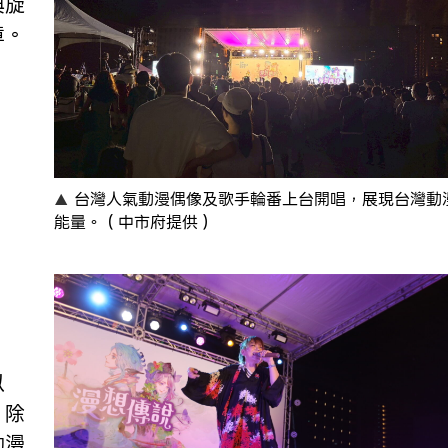
典旋
章。
台灣人氣動漫偶像及歌手輪番上台開唱，展現台灣動
能量。（中市府提供）
以
。除
動漫