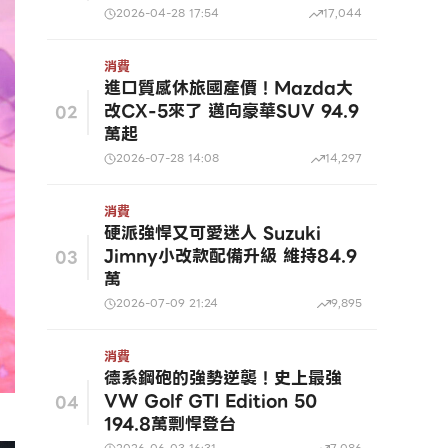
2026-04-28 17:54
17,044
消費
進口質感休旅國產價！Mazda大
改CX-5來了 邁向豪華SUV 94.9
02
萬起
2026-07-28 14:08
14,297
消費
硬派強悍又可愛迷人 Suzuki
Jimny小改款配備升級 維持84.9
03
萬
2026-07-09 21:24
9,895
消費
德系鋼砲的強勢逆襲！史上最強
VW Golf GTI Edition 50
04
194.8萬剽悍登台