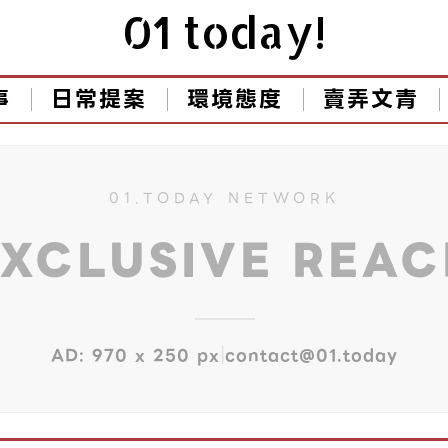
01 today!
事
日常提案
環境態度
賣弄文青
01.TODAY NETWORK
EXCLUSIVE REA
|
AD: 970 x 250 px
contact@01.today