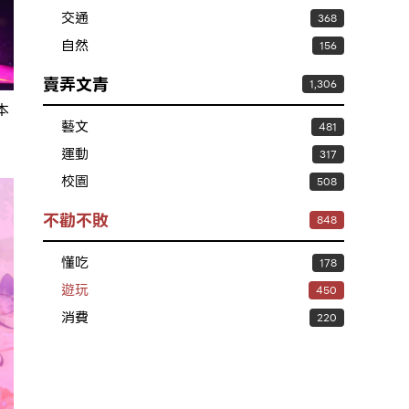
交通
368
自然
156
賣弄文青
1,306
本
藝文
481
運動
317
校園
508
不勸不敗
848
懂吃
178
遊玩
450
消費
220