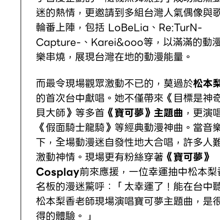
迷的熱情，更邀請到多組台灣人氣偶像與
輪番上陣，包括 LoBeLia、Re:TurN-
Capture-、Karei&ooo等，以滿滿的動
樂串燒，展現台灣在地的動漫能量。
而最令現場觀眾激動不已的，莫過於
松本
的首次台中獻唱。她不僅帶來《目標是神
貝大師》等多首
《寶可夢》主題曲
，更演
《假面騎士龍騎》等經典動漫神曲。當音
下，全場動漫迷自發性地大合唱，許多人
激動神情。現場更有粉絲穿著
《寶可夢》
Cosplay
前來應援，一位幸運抽中松本梨
名板的漫迷驚呼：「太幸運了！能在台中
松本梨香老師現場演唱寶可夢主題曲，是
得的體驗。」