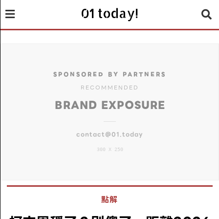
01 today!
SPONSORED BY PARTNERS
RECOMMENDED
BRAND EXPOSURE
contact@01.today
300 X 250
點解