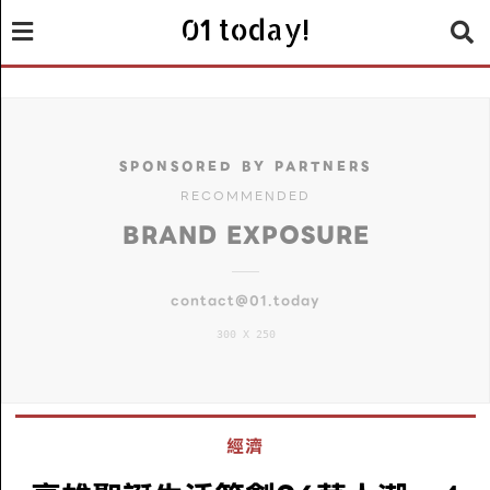
01 today!
SPONSORED BY PARTNERS
RECOMMENDED
BRAND EXPOSURE
contact@01.today
300 X 250
經濟