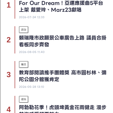
For Our Dream！亞運應援曲5平台
上架 戴愛玲、Marz23獻唱
2026-07-24 12:33
政治
賴瑞隆市政願景公車廣告上路 議員合掛
看板同步齊發
2026-08-05 11:40
藝文
教育部閱讀推手團體獎 高市圖杉林、彌
陀公園分館獲肯定
2026-05-28 13:10
遊玩
阿勃勒花季！虎頭埤黃金花雨健走 漫步