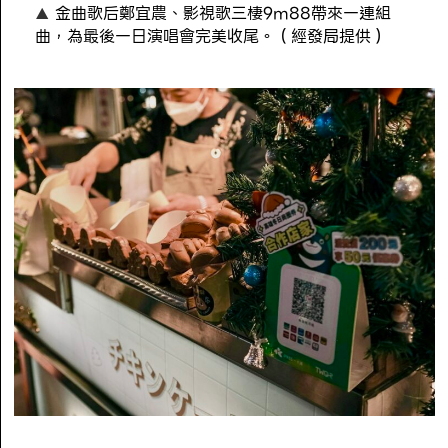
金曲歌后鄭宜農、影視歌三棲9m88帶來一連組
曲，為最後一日演唱會完美收尾。（經發局提供）