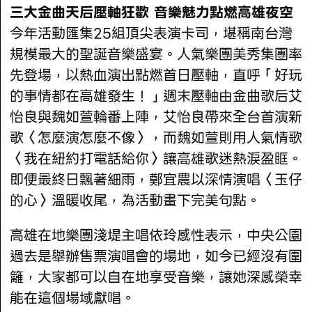
三大金曲天后壓軸狂歡 音樂魅力點燃高雄夜空
今年活動匯集25組頂尖表演卡司，堪稱南台灣
規模最大的聖誕音樂盛宴。人氣樂團美秀集團率
先登場，以熱血演出點燃首日壓軸，直呼「好玩
的事情都在高雄發生！」週末壓軸由金曲歌后艾
怡良與魏如萱輪番上陣，艾怡良帶來全台首演新
歌〈怎麼演怎麼不像〉，而魏如萱則用人氣情歌
〈我在紐約打電話給你〉讓高雄歌迷熱淚盈眶。
即便最終日飄著細雨，鄭宜農以深情演唱〈玉仔
的心〉溫暖收尾，為活動畫下完美句點。
高雄在地樂團淺堤主唱依玲感性表示，中央公園
過去是舉辦售票演唱會的場地，如今已經沒有圍
籬，大家都可以自在地享受音樂，讓她深感榮幸
能在這個場域獻唱。