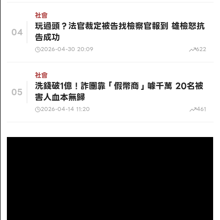
社會
玩過頭？法官裁定被告找檢察官報到 雄檢怒抗
04
告成功
2026-04-30 20:09
622
社會
洗錢破1億！詐團靠「假幣商」噱千萬 20名被
05
害人血本無歸
2026-04-14 11:20
461