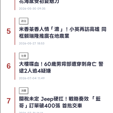
花海感受初夏魅力
2026-05-30 09:35
政治
米香茶香人情「濃」！小英再訪高雄 同
框賴瑞隆推廣在地農業
2026-05-27 18:53
社會
大樓喋血！60歲男背部遭穿刺身亡 警
逮2人追4疑嫌
2026-07-04 11:49
消費
關稅未定 Jeep硬扛！戰略奏效 「藍
哥」訂單破400張 首批交車
2026-07-31 16:16