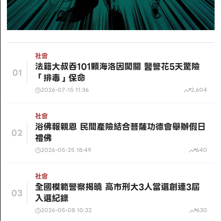
社會
法籍大叔吞101顆海洛因闖關 醫警花5天驚險
01
「排毒」保命
2026-07-15 11:36
2,604
社會
浴佛報親恩 民間產險結合菩薩功德會舉辦假日
02
禮佛
2026-05-25 18:49
640
社會
全國模範警察揭曉 高市刑大3人當選創連3屆
03
入選紀錄
2026-05-08 10:32
630