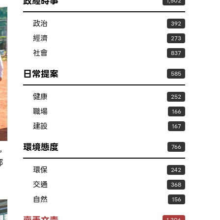
政經時事
1,502
政治
392
經濟
273
社會
837
日常提案
585
健康
252
職場
166
建設
167
環境態度
766
，
都
環保
242
交通
368
自然
156