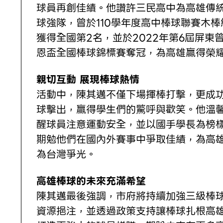
球員再創佳績。他讚許三民高中為高雄傳
球強隊，曾於110學年度高中棒球聯賽木棒
獲得全國第2名，並於2022年第6屆屏東
恩盃全國棒球錦標賽奪冠，為高雄贏得榮
親切互動 展現棒球熱情
活動中，陳其邁不僅下場揮棒打擊，更成
球擊出，贏得學生們的驚呼與歡笑。他溫
醒球員注意運動安全，並以國手學長為榜
期勉他們在國內外賽事中爭取佳績，為高
為台灣爭光。
高雄棒球的未來充滿希望
陳其邁最後強調，市府將持續加強三級棒
資源挹注，並透過政策支持讓棒球扎根高