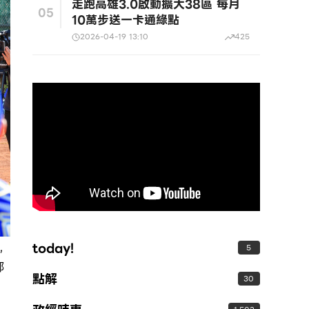
走跑高雄3.0啟動擴大38區 每月
05
10萬步送一卡通綠點
2026-04-19 13:10
425
today!
5
，
都
點解
30