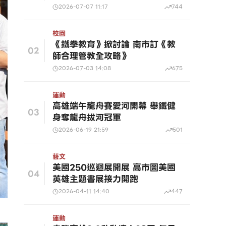
2026-07-07 11:17
744
校園
《鐵拳教育》掀討論 南市訂《教
02
師合理管教全攻略》
2026-07-03 14:08
675
運動
高雄端午龍舟賽愛河開幕 舉鐵健
03
身奪龍舟拔河冠軍
2026-06-19 21:59
501
藝文
美國250巡迴展開展 高市圖美國
04
英雄主題書展接力開跑
2026-04-11 14:40
447
運動