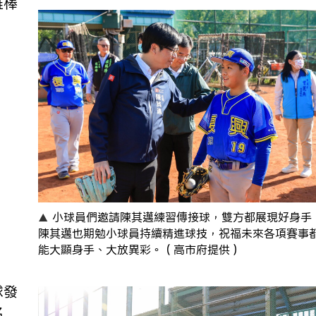
雄棒
小球員們邀請陳其邁練習傳接球，雙方都展現好身手
陳其邁也期勉小球員持續精進球技，祝福未來各項賽事
能大顯身手、大放異彩。（高市府提供）
球發
名