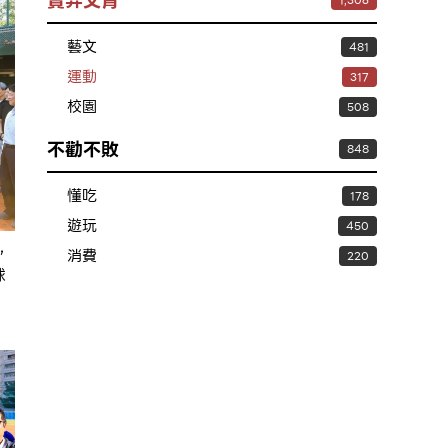
賣弄文青
1,306
藝文
481
運動
317
校園
508
不勸不敗
848
懂吃
178
遊玩
450
，
消費
220
球