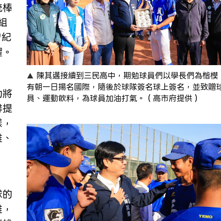
統棒
組
曾紀
耀。
陳其邁接續到三民高中，期勉球員們以學長們為楷模
有朝一日揚名國際，隨後於球隊簽名球上簽名，並致贈
功將
具、運動飲料，為球員加油打氣。（高市府提供）
馨提
樣，
雄、
球的
雄，