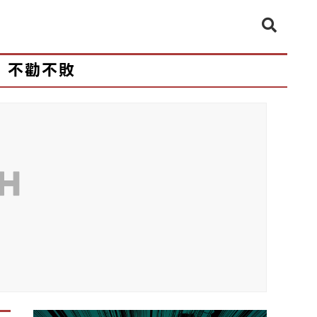
不勸不敗
CH