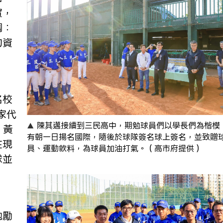
實，
調：
的資
」
名校
家代
陳其邁接續到三民高中，期勉球員們以學長們為楷模
、黃
有朝一日揚名國際，隨後於球隊簽名球上簽名，並致贈
在現
具、運動飲料，為球員加油打氣。（高市府提供）
球並
勉勵