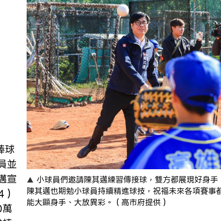
員並
邁宣
小球員們邀請陳其邁練習傳接球，雙方都展現好身手
陳其邁也期勉小球員持續精進球技，祝福未來各項賽事
4）
能大顯身手、大放異彩。（高市府提供）
0萬