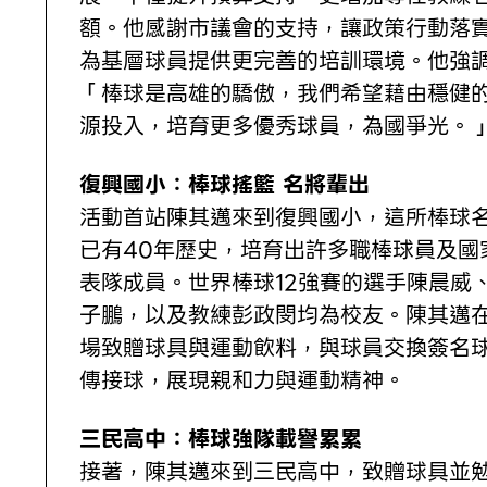
額。他感謝市議會的支持，讓政策行動落
為基層球員提供更完善的培訓環境。他強
「棒球是高雄的驕傲，我們希望藉由穩健
源投入，培育更多優秀球員，為國爭光。
復興國小：棒球搖籃 名將輩出
活動首站陳其邁來到復興國小，這所棒球
已有40年歷史，培育出許多職棒球員及國
表隊成員。世界棒球12強賽的選手陳晨威
子鵬，以及教練彭政閔均為校友。陳其邁
場致贈球具與運動飲料，與球員交換簽名
傳接球，展現親和力與運動精神。
三民高中：棒球強隊載譽累累
接著，陳其邁來到三民高中，致贈球具並