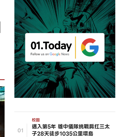
加
校園
邁入第5年 雄中儀隊挑戰肩扛三太
01
子28天徒步1035公里環島