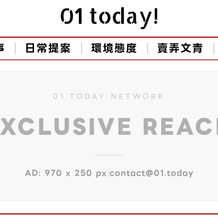
01 today!
事
日常提案
環境態度
賣弄文青
01.TODAY NETWORK
EXCLUSIVE REA
|
AD: 970 x 250 px
contact@01.today