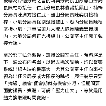
被喻為17個分局之首的新興分局長由原鳳山分局
長陳柏彰接任，仁武分局長林俊賢接鳳山、楠梓
分局長陳膺方接仁武、鼓山分局長陳奕良接楠
梓、小港分局長徐釗斌接鼓山、湖內分局長陳楨
筌接小港、刑事局第九大隊大隊長陳義宏接湖
內、六龜分局何正光接旗山、公關室主任郭子弘
接六龜。
至於郭子弘外派後，誰接公關室主任，預料將是
下一波公布的名單。以過去幾次調動，均以督察
系統出線占缺的機率大，尤其公關室主任向來被
視為出任分局長或大隊長的跳板，歷任幾乎只要
「撐過」議會1個會期就有機會外派，但期間要
面對議員、媒體，可謂「壓力山大」，等於是用
體力換取跟時間賽跑。