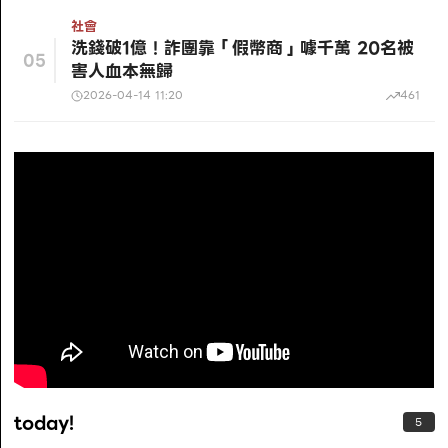
社會
洗錢破1億！詐團靠「假幣商」噱千萬 20名被
05
害人血本無歸
2026-04-14 11:20
461
today!
5