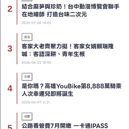
結合麻芛與珍奶！台中動漫博覽會聯手
在地繪師 打造台味二次元
2026-07-24 14:05
政治
客家大老齊聚力挺！客家女婿賴瑞隆
喊：客語深耕、青年生根
2026-06-22 18:40
交通
是你嗎？高雄YouBike第8,888萬騎乘
人次幸運兒即將誕生
2026-06-07 11:21
消費
公路養管費7月開繳 一卡通iPASS