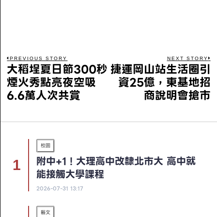
PREVIOUS STORY
NEXT STORY
大稻埕夏日節300秒
捷運岡山站生活圈引
煙火秀點亮夜空吸
資25億，東基地招
6.6萬人次共賞
商說明會搶市
校園
附中+1！大理高中改隸北市大 高中就
能接觸大學課程
2026-07-31 13:17
藝文