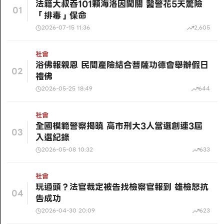
法籍大叔吞101顆海洛因闖關 醫警花5天驚險
01
「排毒」保命
2026-07-15 11:36
2,605
社會
浴佛報親恩 民間產險結合菩薩功德會舉辦假日
02
禮佛
2026-05-25 18:49
644
社會
全國模範警察揭曉 高市刑大3人當選創連3屆
03
入選紀錄
2026-05-08 10:32
633
社會
玩過頭？法官裁定被告找檢察官報到 雄檢怒抗
04
告成功
2026-04-30 20:09
623