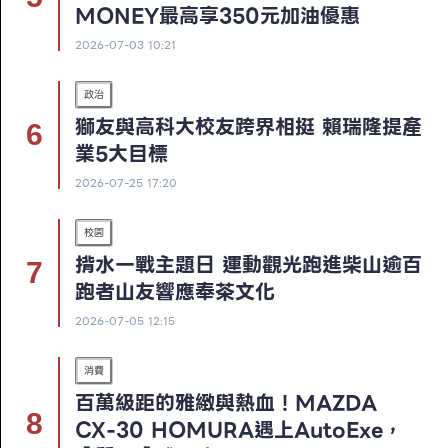
MONEY最高享350元加油優惠
2026-07-03 10:21
政治
獅友與高科大校友跨界相挺 賴瑞隆提產
業5大目標
2026-07-25 17:20
校園
揹水一戰主題日 運動觀光跑進柴山逾百
跑者山友響應奉茶文化
2026-07-05 12:15
消費
百萬級距的雅緻與熱血！MAZDA
CX-30 HOMURA遇上AutoExe，