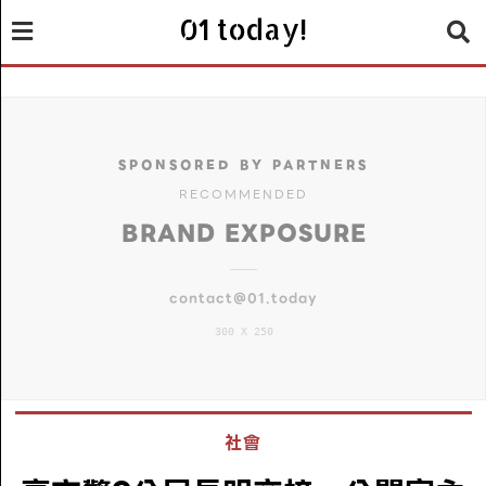
01 today!
SPONSORED BY PARTNERS
RECOMMENDED
BRAND EXPOSURE
contact@01.today
300 X 250
社會