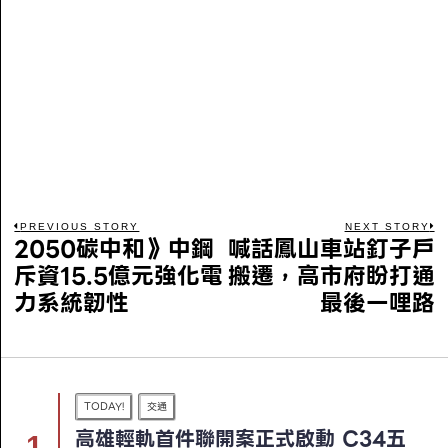
PREVIOUS STORY
NEXT STORY
2050碳中和》中鋼
喊話鳳山車站釘子戶
斥資15.5億元強化電
搬遷，高市府盼打通
力系統韌性
最後一哩路
TODAY!
交通
高雄輕軌首件聯開案正式啟動 C34五