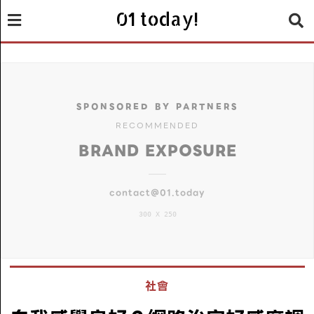
01 today!
SPONSORED BY PARTNERS
RECOMMENDED
BRAND EXPOSURE
contact@01.today
300 X 250
社會