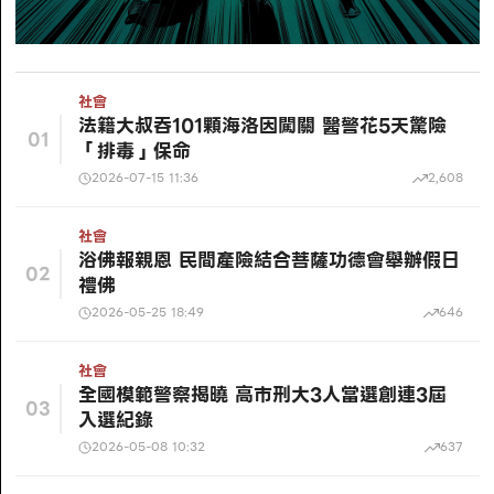
社會
法籍大叔吞101顆海洛因闖關 醫警花5天驚險
01
「排毒」保命
2026-07-15 11:36
2,608
社會
浴佛報親恩 民間產險結合菩薩功德會舉辦假日
02
禮佛
2026-05-25 18:49
646
社會
全國模範警察揭曉 高市刑大3人當選創連3屆
03
入選紀錄
2026-05-08 10:32
637