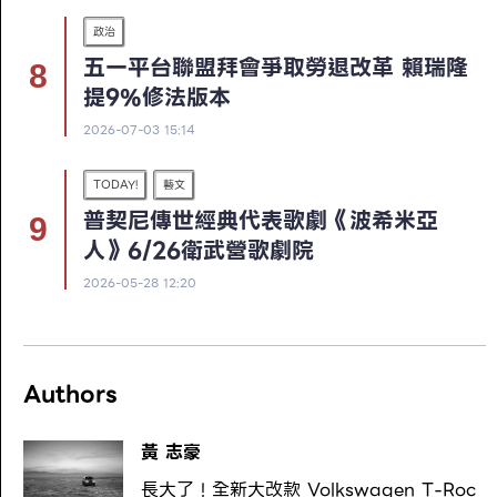
政治
五一平台聯盟拜會爭取勞退改革 賴瑞隆
提9%修法版本
2026-07-03 15:14
TODAY!
藝文
普契尼傳世經典代表歌劇《波希米亞
人》6/26衛武營歌劇院
2026-05-28 12:20
Authors
黃 志豪
長大了！全新大改款 Volkswagen T-Roc