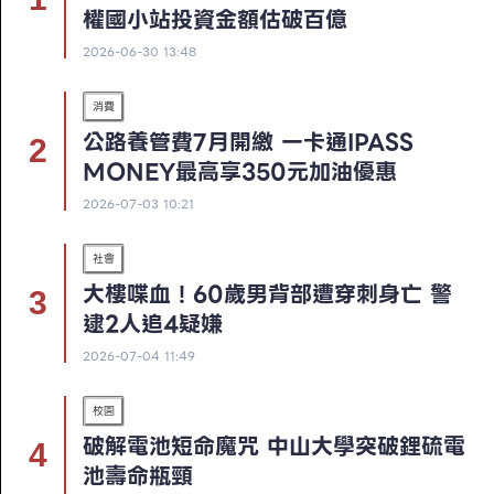
權國小站投資金額估破百億
2026-06-30 13:48
消費
公路養管費7月開繳 一卡通iPASS
MONEY最高享350元加油優惠
2026-07-03 10:21
社會
大樓喋血！60歲男背部遭穿刺身亡 警
逮2人追4疑嫌
2026-07-04 11:49
校園
破解電池短命魔咒 中山大學突破鋰硫電
池壽命瓶頸