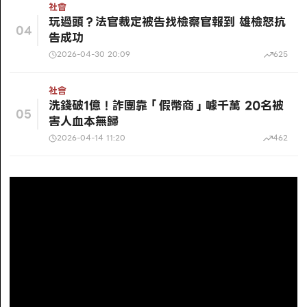
社會
玩過頭？法官裁定被告找檢察官報到 雄檢怒抗
04
告成功
2026-04-30 20:09
625
社會
洗錢破1億！詐團靠「假幣商」噱千萬 20名被
05
害人血本無歸
2026-04-14 11:20
462