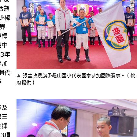
括龜
少棒
界
錦標
高中
3年
參加
個代
張善政授旗予龜山國小代表國家參加國際賽事。（桃
爭
府提供）
球及
善三
發揮
3項