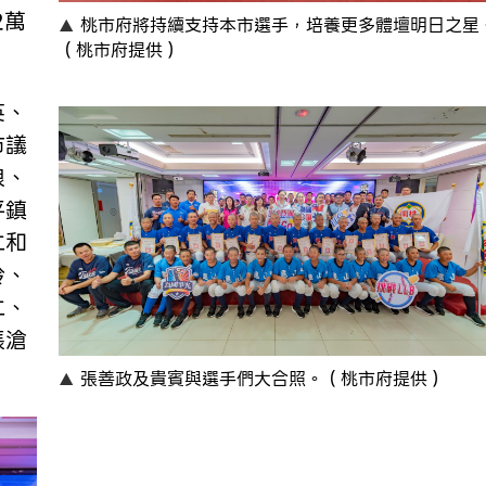
2萬
桃市府將持續支持本市選手，培養更多體壇明日之星
（桃市府提供）
英、
市議
俍、
平鎮
仁和
玲、
仁、
張滄
張善政及貴賓與選手們大合照。（桃市府提供）