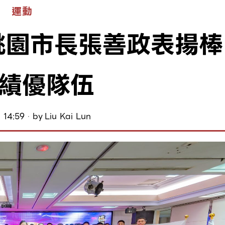
運動
桃園市長張善政表揚棒
績優隊伍
 14:59
by
Liu Kai Lun