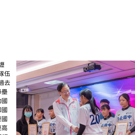
隊伍
過去
棒壘
勛國
和國
崁國
崁高