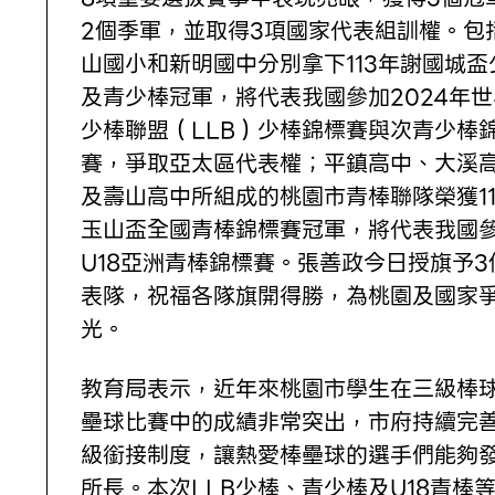
2個季軍，並取得3項國家代表組訓權。包
山國小和新明國中分別拿下113年謝國城盃
及青少棒冠軍，將代表我國參加2024年世
少棒聯盟（LLB）少棒錦標賽與次青少棒
賽，爭取亞太區代表權；平鎮高中、大溪
及壽山高中所組成的桃園市青棒聯隊榮獲11
玉山盃全國青棒錦標賽冠軍，將代表我國
U18亞洲青棒錦標賽。張善政今日授旗予3
表隊，祝福各隊旗開得勝，為桃園及國家
光。
教育局表示，近年來桃園市學生在三級棒
壘球比賽中的成績非常突出，市府持續完
級銜接制度，讓熱愛棒壘球的選手們能夠
所長。本次LLB少棒、青少棒及U18青棒等