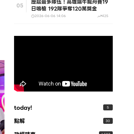
歷屆最多隊伍！高雄端午龍舟賽19
05
日鳴槍 192隊爭奪120萬獎金
2026-06-06 14:06
425
today!
5
點解
30