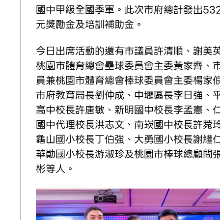
國中甲級全國季軍。此次市府總計發出53
元獎勵金及培訓補助金。
今日出席活動的還有市議員許清順、謝美
桃園市體育總會壘球委員會主委黃家齊、
員兼桃園市體育總會棒球委員會主委楊家
市府教育局長劉仲成、中壢區長李日強、
高中校長許唐敏、新明國中校長李孟憲、
國中代理校長洪志文、南崁國中校長許菀
龜山國小校長丁伯強、大勇國小校長謝繼
華勛國小校長游淑珍及桃園市棒球總顧問
彬等人。