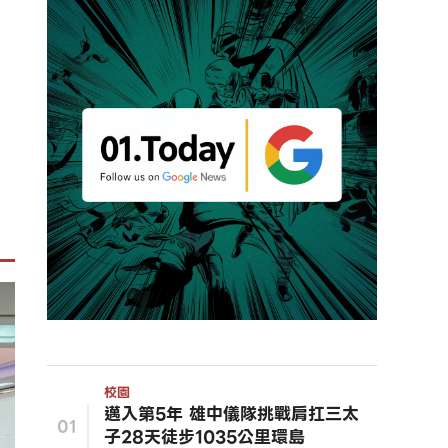
校園
邁入第5年 雄中儀隊挑戰肩扛三太
01
子28天徒步1035公里環島