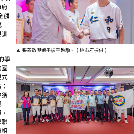
市府
全額
萬
現訓
張善政與選手握手勉勵。（桃市府提供）
的學
勛國
硬式
名；
中獲
冠
軍，
球聯
棒組