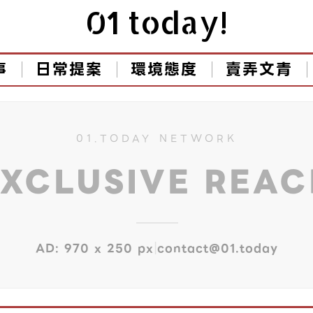
01 today!
事
日常提案
環境態度
賣弄文青
01.TODAY NETWORK
EXCLUSIVE REA
|
AD: 970 x 250 px
contact@01.today