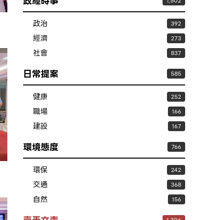
政經時事
1,502
政治
392
經濟
273
社會
837
日常提案
585
健康
252
職場
166
建設
167
環境態度
766
環保
242
交通
368
自然
156