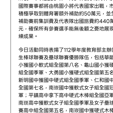
國際賽事都將由桃園小將代表國家出戰，
積極爭取到體育署額外補助約50萬元，並
補助賽前集訓費及代表隊出國旅費約440
元，確保所有參賽選手能無後顧之憂地展
練成果。
今日活動同時表揚了112學年度教育部主辦
生棒球聯賽及壘球聯賽優勝隊伍，包括華
小獲國小軟式組全國第八名、龜山國小獲
組全國季軍、大勇國小獲硬式組全國第五
新明國中獲國中硬式組全國季軍、仁和國
全國第七名，南崁國中獲軟式女子組全國
軍；平鎮高中拿下高中硬式木棒組全國亞
南崁高中獲軟式女子組全國季軍及女子壘
賽高中組全國第五名，南崁國中獲硬式木