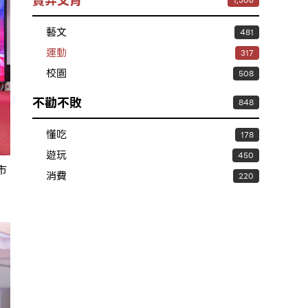
賣弄文青
1,306
藝文
481
運動
317
校園
508
不勸不敗
848
懂吃
178
遊玩
450
市
消費
220