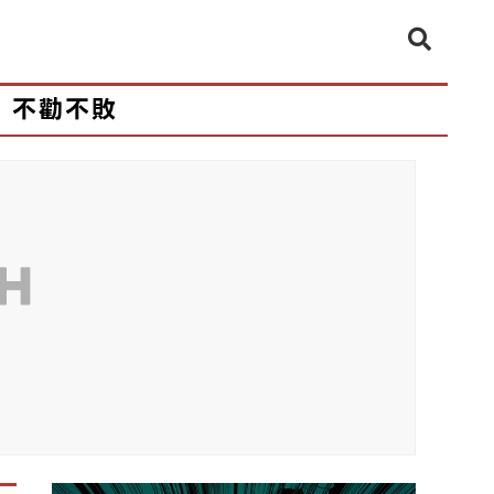
不勸不敗
CH