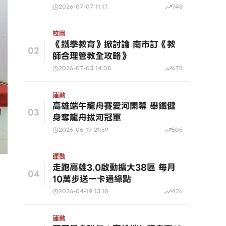
2026-07-07 11:17
748
校園
《鐵拳教育》掀討論 南市訂《教
02
師合理管教全攻略》
2026-07-03 14:08
678
運動
高雄端午龍舟賽愛河開幕 舉鐵健
03
身奪龍舟拔河冠軍
2026-06-19 21:59
505
運動
走跑高雄3.0啟動擴大38區 每月
04
10萬步送一卡通綠點
2026-04-19 13:10
426
運動