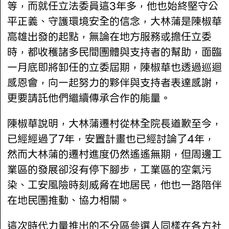
等，而就任立法委員這3年多，他也始終堅守公
平正義、守護環境安全的信念，大林蒲是陳椒華
高雄出發的起點，無論在地方服務或擔任立委
時，都收穫諸多民間團體與支持者的幫助，面臨
一月底即將卸任的立委屆期，陳椒華也透過巡迴
感恩會，向一起努力的夥伴與支持者表達感謝，
更要請託他們繼續傳承合作的能量。
陳椒華說明，大林蒲遷村從林全院長道歉至今，
已經經過了7年，安置計畫也已經討論了4年，
然而大林蒲的遷村進度仍然遙遙無期，但周邊工
業區的發展卻沒有停下腳步，工業區的空氣污
染、工安風險時刻威脅在地居民，他也一路陪伴
在地民團推動、協力相關。
這次時代力量推出的不分區參選人同樣在各方社