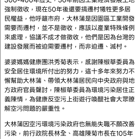
300-400年歷史，50年前因工業經濟發展土地
強制徵收，現在50年後還要搞遷村犧牲更多居
民權益，他呼籲市府，大林蒲是因園區工業開發
需要而遷村，並不是徵收，應該以產業特殊條例
來處理，協議不成才做徵收，他們是因為台灣的
建設發展而被迫需要遷村，而非迫遷、滅村。
婆婆媽媽健康團洪秀菊表示，感謝陳椒華委員為
安全居住環境所付出的努力，這十多年來努力不
懈幫助大林蒲、帶領大林蒲居民向中央政府與地
方政府官員聲討，陳椒華委員為環境污染居住正
義陳情，為健康反空污上街遊行喚醍社會大眾瞭
解空污問題的嚴重性。
大林蒲因空污環境污染政府也無能失職不願改善
污染，前行政院長林全、高雄陳菊市長在105年