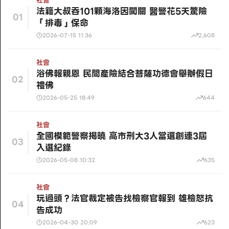
社會
法籍大叔吞101顆海洛因闖關 醫警花5天驚險
01
「排毒」保命
2026-07-15 11:36
2,608
社會
浴佛報親恩 民間產險結合菩薩功德會舉辦假日
02
禮佛
2026-05-25 18:49
644
社會
全國模範警察揭曉 高市刑大3人當選創連3屆
03
入選紀錄
2026-05-08 10:32
635
社會
玩過頭？法官裁定被告找檢察官報到 雄檢怒抗
04
告成功
2026-04-30 20:09
623