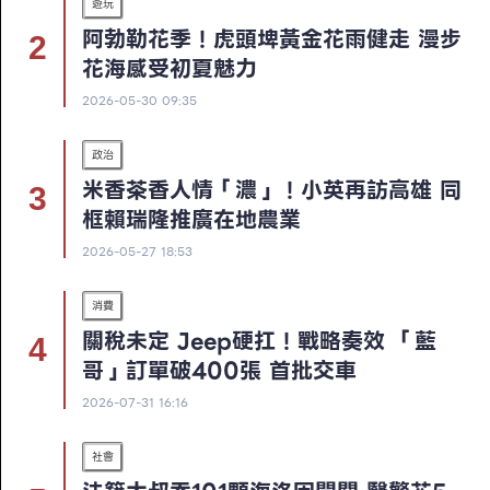
遊玩
阿勃勒花季！虎頭埤黃金花雨健走 漫步
花海感受初夏魅力
2026-05-30 09:35
政治
米香茶香人情「濃」！小英再訪高雄 同
框賴瑞隆推廣在地農業
2026-05-27 18:53
消費
關稅未定 Jeep硬扛！戰略奏效 「藍
哥」訂單破400張 首批交車
2026-07-31 16:16
社會