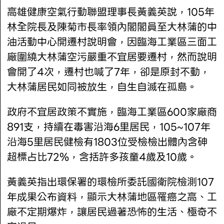
高雄健康空氣行動聯盟理事長黃義英說，105年
林全院長及陳菊市長率領內閣閣員至大林蒲的中
油活動中心開遷村說明會，因臨海工業區三面工
廠圍繞大林蒲空污嚴重不宜居要遷村，然而說明
會開了4次，遷村也喊了7年，卻是原封不動，
大林蒲居民如同被放生，自生自滅在孤島。
政府不宜居政策不實施，臨海工業區600家廠商
891支，持續在毒害沿海6里居民，105~107年
沿海5里居民健檢有1803位受檢檢出體內含砷
超標占比72%，含括許多孩童4歲及10歲。
黃義英指出環保署的環檢所委託國衛院檢測107
年成果公布資料，顯示大林蒲地區罹癌之高、工
廠不定期爆炸，讓居民過著恐怖的生活、極奇不