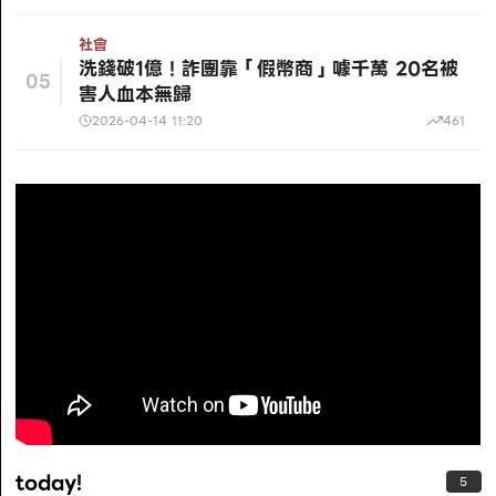
社會
洗錢破1億！詐團靠「假幣商」噱千萬 20名被
05
害人血本無歸
2026-04-14 11:20
461
today!
5