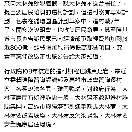
來向大林蒲鄉親道歉，說大林蒲不適合居住了，
提出要居民離開的遷村計劃，但遷村沒有專案計
劃，包裹在循環園區計劃草案中，遷村喊7年
了、開多次說明會、也收集居民意見，甚至陳其
邁市長也告訴民眾已向經濟部爭取經費增加到將
近800億，經費增加能補償提高那些項目、安
置草案修改送審也該公告給大家知道。
行政院108年核定的遷村期程也跳票延宕，最近
立委賴瑞隆質詢經濟部及高雄市議會質詢遷村
案，各種說法各異、雞同鴨講，對政府行為，大
林蒲居民有如被詐騙一般，大林蒲不歡迎遷村詐
騙集團，高雄市與經濟部別連手欺騙大林蒲、大
林蒲要改善環境、大林蒲反污染擴張，大林蒲要
安全健康居住環境。