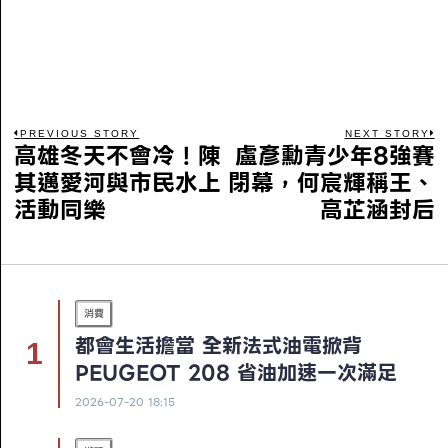
PREVIOUS STORY
NEXT STORY
高雄冬天不會冷！陳
盧彥勳青少年8強賽
其邁愛河與市民水上
閉幕，何宸輝稱王、
活動同樂
高芷涵封后
消費
都會生活擔當 全新法式油電掀背
PEUGEOT 208 省油加速一次滿足
2026-07-20 18:15