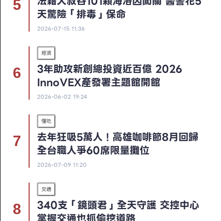
法籍大叔吞101顆海洛因闖關 醫警花5
天驚險「排毒」保命
2026-07-15 11:36
經濟
3年助攻新創總投資近百億 2026
InnoVEX產發署主題館開館
2026-06-02 19:24
懂吃
去年狂吸5萬人！高雄咖啡節8月回歸
全台職人爭60席限量攤位
2026-07-09 11:20
交通
340支「鏡頭君」全天守護 交控中心
掌握交通也抓偷挖道路