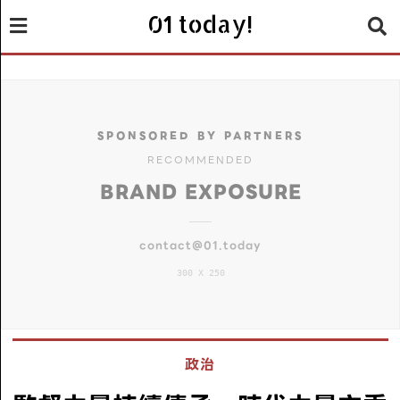
01 today!
SPONSORED BY PARTNERS
RECOMMENDED
BRAND EXPOSURE
contact@01.today
300 X 250
政治