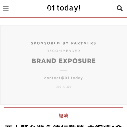
01 today!
SPONSORED BY PARTNERS
RECOMMENDED
BRAND EXPOSURE
contact@01.today
300 X 250
經濟