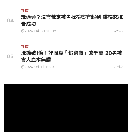
社會
玩過頭？法官裁定被告找檢察官報到 雄檢怒抗
04
告成功
2026-04-30 20:09
622
社會
洗錢破1億！詐團靠「假幣商」噱千萬 20名被
05
害人血本無歸
2026-04-14 11:20
461