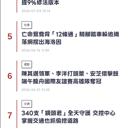
提9%修法版本
2026-07-03 15:14
社會
亡命鴛鴦背「12條通」騎腳踏車躲追緝
落網搜出海洛因
2026-06-16 11:30
運動
陳其邁領軍、李洋打頭槳、安芝儇擊鼓
端午龍舟國際友誼賽高雄隊奪冠
2026-06-21 21:25
交通
340支「鏡頭君」全天守護 交控中心
掌握交通也抓偷挖道路