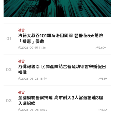
社會
法籍大叔吞101顆海洛因闖關 醫警花5天驚險
01
「排毒」保命
2026-07-15 11:36
2,604
社會
浴佛報親恩 民間產險結合菩薩功德會舉辦假日
02
禮佛
2026-05-25 18:49
639
社會
全國模範警察揭曉 高市刑大3人當選創連3屆
03
入選紀錄
2026-05-08 10:32
630