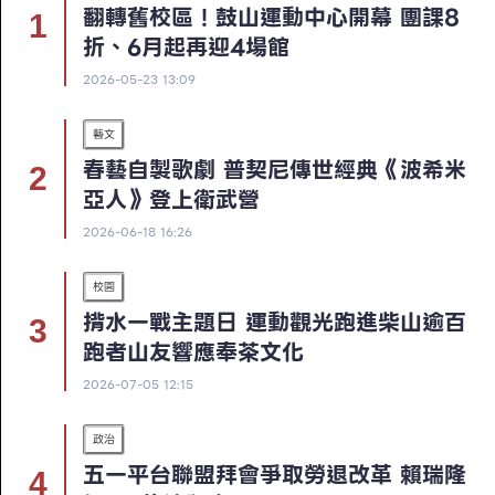
翻轉舊校區！鼓山運動中心開幕 團課8
折、6月起再迎4場館
2026-05-23 13:09
藝文
春藝自製歌劇 普契尼傳世經典《波希米
亞人》登上衛武營
2026-06-18 16:26
校園
揹水一戰主題日 運動觀光跑進柴山逾百
跑者山友響應奉茶文化
2026-07-05 12:15
政治
五一平台聯盟拜會爭取勞退改革 賴瑞隆