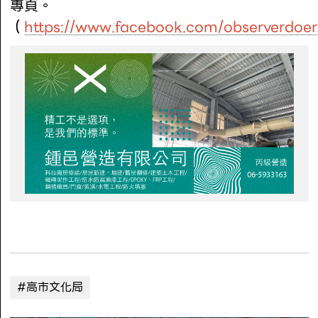
專頁。
（
https://www.facebook.com/observerdoer
#高市文化局