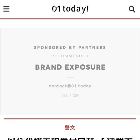
01 today!
SPONSORED BY PARTNERS
RECOMMENDED
BRAND EXPOSURE
contact@01.today
300 X 250
藝文