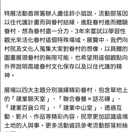
特展活動首席籌辦人盧佳鈴小姐說，流動部落因
以住代護計畫而與眷村結緣，進駐眷村進而體驗
眷村，想為眷村盡一分力，3年來嘗試以學習性
觀光來活化眷村這個特殊場域。展覽中，我們向
村民及文化人蒐集大家對眷村的想像，以具體的
圖畫展現眷村的無限可能，也希望用這個觀點向
外界說明高雄眷村文化保存以及以住代護的精
神。
展場以四大主題分別演繹精彩眷村，包含草地上
的「建業聊天室」、「聯合眷募×話花磚」、
「建業百貨公司」、「建業中山堂」，透過互
動、影片、作品等精彩內容，民眾更加認識這塊
土地的人與事。更多活動資訊參考流動部落粉絲