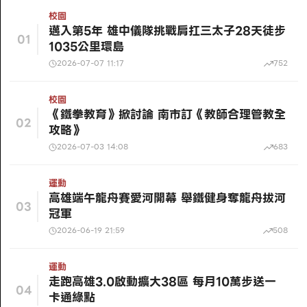
校園
邁入第5年 雄中儀隊挑戰肩扛三太子28天徒步
01
1035公里環島
2026-07-07 11:17
752
校園
《鐵拳教育》掀討論 南市訂《教師合理管教全
02
攻略》
2026-07-03 14:08
683
運動
高雄端午龍舟賽愛河開幕 舉鐵健身奪龍舟拔河
03
冠軍
2026-06-19 21:59
508
運動
走跑高雄3.0啟動擴大38區 每月10萬步送一
04
卡通綠點