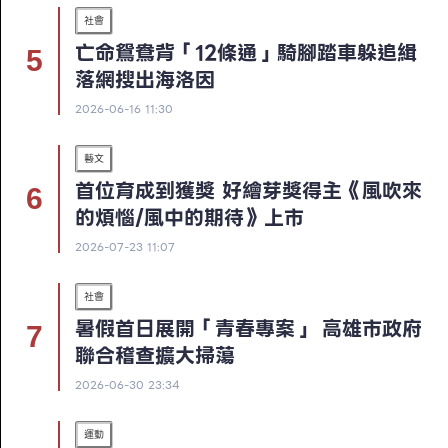
社會
亡命鴛鴦背「12條通」騎腳踏車躲追緝
落網搜出海洛因
2026-06-16 11:30
藝文
首位育成到獲獎 好繪芽獎得主《風吹來
的煩惱/風中的期待》上市
2026-07-23 11:07
社會
暑假首日展開「青春專案」 高雄市政府
聯合稽查擴大掃蕩
2026-06-30 23:34
運動