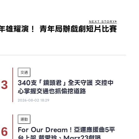
NEXT STORY
年雄耀演！ 青年局辦戲劇短片比賽
交通
340支「鏡頭君」全天守護 交控中
心掌握交通也抓偷挖道路
2026-08-02 18:29
運動
For Our Dream！亞運應援曲5平
台上架 戴愛玲、Marz23獻唱