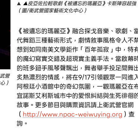
▲皮亞佐拉輕歌劇《被遺忘的瑪麗亞》卡斯陣容超強
（圖/衛武營國家藝術文化中心）
《被遺忘的瑪麗亞》融合探戈音樂、歌劇、
代舞蹈三種藝術形式，劇情敘事風格令人不
想到如同南美文學鉅作「百年孤寂」中，特
的魔幻寫實交錯及超現實主義手法。當啟幕
的班多鈕手風琴聲飄出，舞者舉手投足間舞
衛武營
炙熱濃烈的情感，將在9/17引領觀眾一同進
中心）
阿根廷小酒館中的奇幻氛圍，一觀瑪麗亞在
宜諾斯艾利斯城市中的愛恨糾結與生死徘徊
故事。更多節目與購票資訊請上衛武營官網
（
http://www.npac-weiwuying.org
）查
詢。