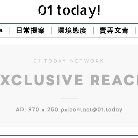
01 today!
事
日常提案
環境態度
賣弄文青
01.TODAY NETWORK
EXCLUSIVE REA
|
AD: 970 x 250 px
contact@01.today