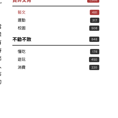
賣弄文青
1,306
。
藝文
481
運動
317
當
校園
508
禁
不勸不敗
848
有
時
懂吃
178
出
遊玩
450
入
消費
220
布
的