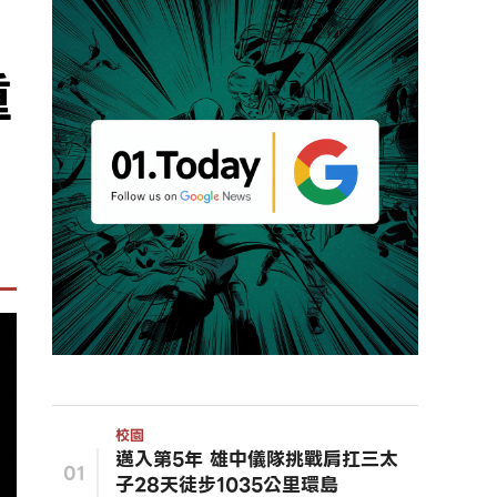
重
校園
邁入第5年 雄中儀隊挑戰肩扛三太
01
子28天徒步1035公里環島