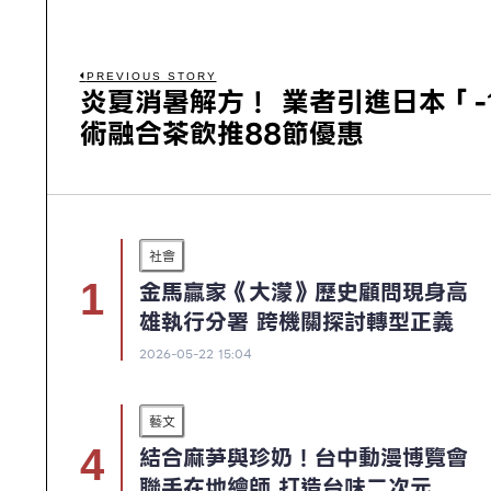
PREVIOUS STORY
炎夏消暑解方！ 業者引進日本「-
術融合茶飲推88節優惠
社會
金馬贏家《大濛》歷史顧問現身高
雄執行分署 跨機關探討轉型正義
2026-05-22 15:04
藝文
結合麻芛與珍奶！台中動漫博覽會
聯手在地繪師 打造台味二次元