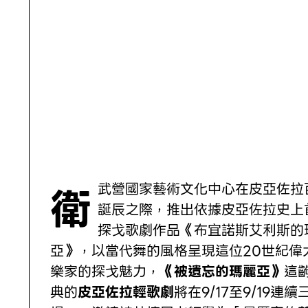
衛武營國家藝術文化中心在皮亞佐拉百年
誕辰之際，推出依據皮亞佐拉史上
探戈歌劇作品《布宜諾斯艾利斯的
亞》，以當代舞的風格呈現這位20世紀偉
樂家的探戈魅力，
《被遺忘的瑪麗亞》
這
典的
皮亞佐拉輕歌劇
將在9/17至9/19連續