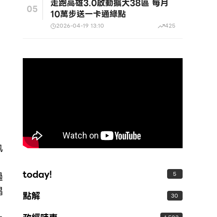
走跑高雄3.0啟動擴大38區 每月
05
10萬步送一卡通綠點
2026-04-19 13:10
425
執
、
today!
過
5
唱
點解
30
，