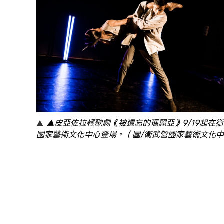
▲皮亞佐拉輕歌劇《被遺忘的瑪麗亞》9/19起在
國家藝術文化中心登場。（圖/衛武營國家藝術文化