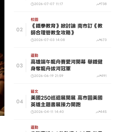
2026-07-07 11:17
738
校園
《鐵拳教育》掀討論 南市訂《教
02
師合理管教全攻略》
2026-07-03 14:08
673
運動
高雄端午龍舟賽愛河開幕 舉鐵健
03
身奪龍舟拔河冠軍
2026-06-19 21:59
491
藝文
美國250巡迴展開展 高市圖美國
04
英雄主題書展接力開跑
2026-04-11 14:40
445
運動