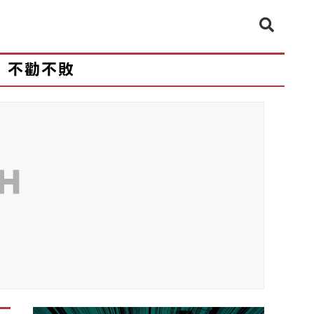
不勸不敗
CH