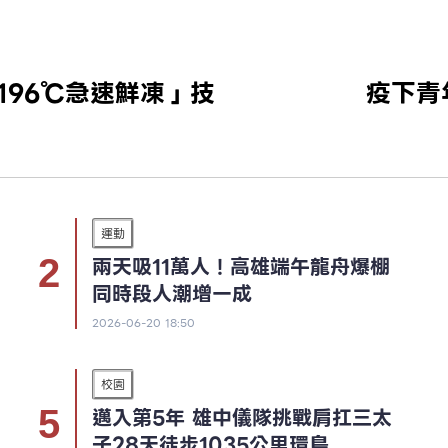
196℃急速鮮凍」技
疫下青
運動
兩天吸11萬人！高雄端午龍舟爆棚
同時段人潮增一成
2026-06-20 18:50
校園
邁入第5年 雄中儀隊挑戰肩扛三太
子28天徒步1035公里環島