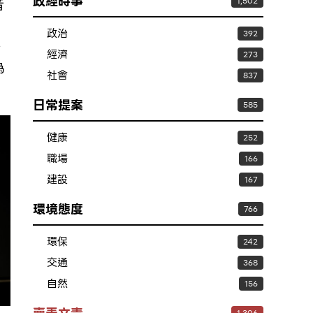
政經時事
音
1,502
政治
392
，
經濟
273
為
社會
837
日常提案
585
健康
252
職場
166
建設
167
環境態度
766
環保
242
交通
368
自然
156