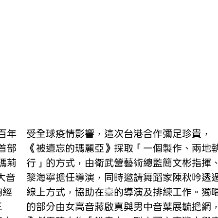
受全球疫情影響，這次台港合作彌足珍貴，
首部
《被遺忘的瑪麗亞》採取「一個製作、兩地
瑪莉
行」的方式，由衛武營藝術總監簡文彬指揮
大音
黎海寧擔任導演，同時邀請舞蹈家陳秋吟透
齣經
線上方式，協助在臺的導演及排練工作。獨
三
的部分由女高音蔣啟真與男中音葉展毓擔綱