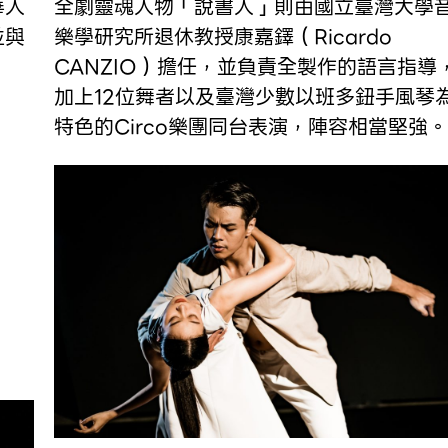
華人
全劇靈魂人物「說書人」則由國立臺灣大學
並與
樂學研究所退休教授康嘉鐸（Ricardo
CANZIO）擔任，並負責全製作的語言指導
加上12位舞者以及臺灣少數以班多鈕手風琴
特色的Circo樂團同台表演，陣容相當堅強。