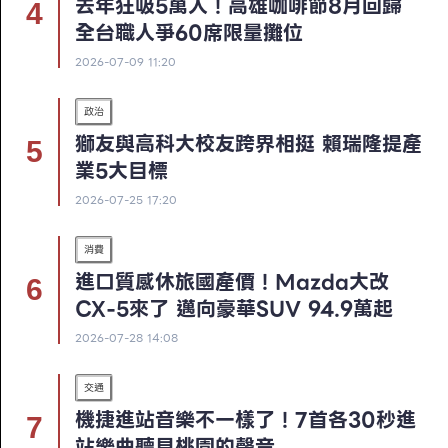
去年狂吸5萬人！高雄咖啡節8月回歸
全台職人爭60席限量攤位
2026-07-09 11:20
政治
獅友與高科大校友跨界相挺 賴瑞隆提產
業5大目標
2026-07-25 17:20
消費
進口質感休旅國產價！Mazda大改
CX-5來了 邁向豪華SUV 94.9萬起
2026-07-28 14:08
交通
機捷進站音樂不一樣了！7首各30秒進
站樂曲聽見桃園的聲音