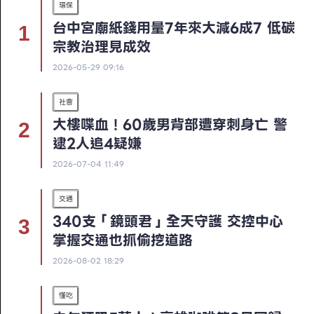
環保
台中宮廟紙錢用量7年來大減6成7 低碳
宗教治理見成效
2026-05-29 09:16
社會
大樓喋血！60歲男背部遭穿刺身亡 警
逮2人追4疑嫌
2026-07-04 11:49
交通
340支「鏡頭君」全天守護 交控中心
掌握交通也抓偷挖道路
2026-08-02 18:29
懂吃