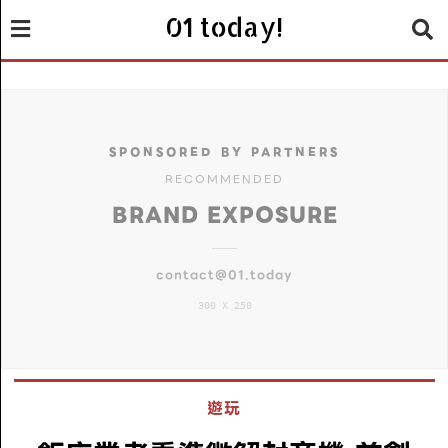
01 today!
SPONSORED BY PARTNERS
RECOMMENDED
BRAND EXPOSURE
contact@01.today
300 X 250
遊玩