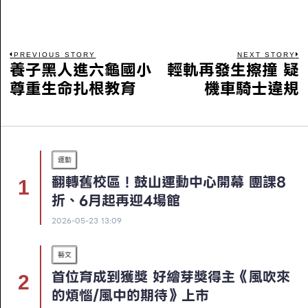
PREVIOUS STORY
NEXT STORY
養子黑人進六龜國小
輕軌再發生擦撞 疑
尊重生命扎根教育
機車騎士違規
運動
翻轉舊校區！鼓山運動中心開幕 團課8
折、6月起再迎4場館
2026-05-23 13:09
藝文
首位育成到獲獎 好繪芽獎得主《風吹來
的煩惱/風中的期待》上市