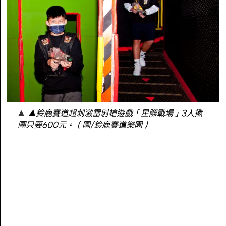
▲鈴鹿賽道超刺激雷射槍遊戲「星際戰場」3人揪
團只要600元。（圖/鈴鹿賽道樂園）