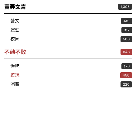
賣弄文青
1,306
藝文
481
運動
317
校園
508
不勸不敗
848
懂吃
178
遊玩
450
消費
220