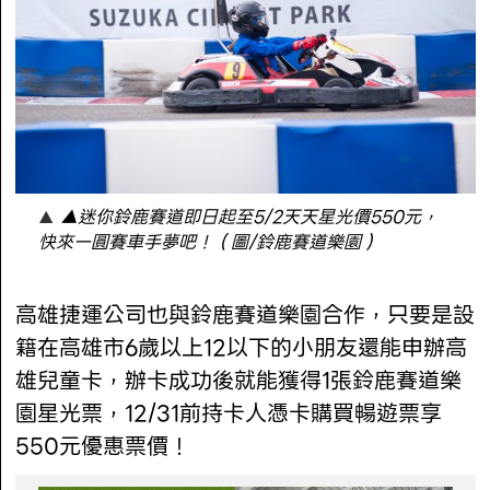
▲迷你鈴鹿賽道即日起至5/2天天星光價550元，
快來一圓賽車手夢吧！（圖/鈴鹿賽道樂園）
高雄捷運公司也與鈴鹿賽道樂園合作，只要是設
籍在高雄市6歲以上12以下的小朋友還能申辦高
雄兒童卡，辦卡成功後就能獲得1張鈴鹿賽道樂
園星光票，12/31前持卡人憑卡購買暢遊票享
550元優惠票價！