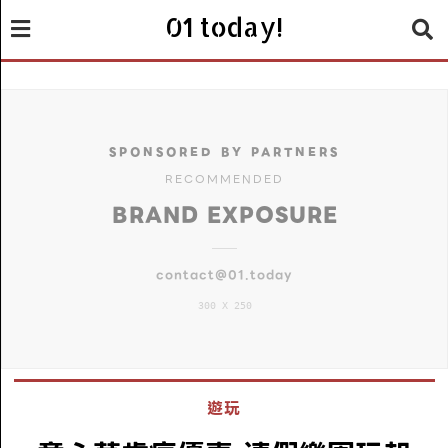
01 today!
SPONSORED BY PARTNERS
RECOMMENDED
BRAND EXPOSURE
contact@01.today
300 X 250
遊玩