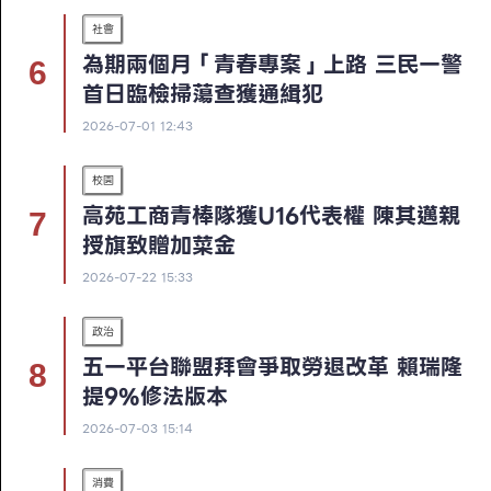
社會
為期兩個月「青春專案」上路 三民一警
首日臨檢掃蕩查獲通緝犯
2026-07-01 12:43
校園
高苑工商青棒隊獲U16代表權 陳其邁親
授旗致贈加菜金
2026-07-22 15:33
政治
五一平台聯盟拜會爭取勞退改革 賴瑞隆
提9%修法版本
2026-07-03 15:14
消費