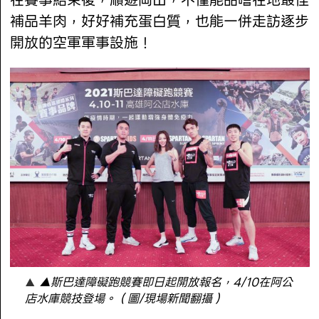
在賽事結束後，順遊岡山，不僅能品嚐在地最佳
補品羊肉，好好補充蛋白質，也能一併走訪逐步
開放的空軍軍事設施！
▲斯巴達障礙跑競賽即日起開放報名，4/10在阿公
店水庫競技登場。（圖/現場新聞翻攝）