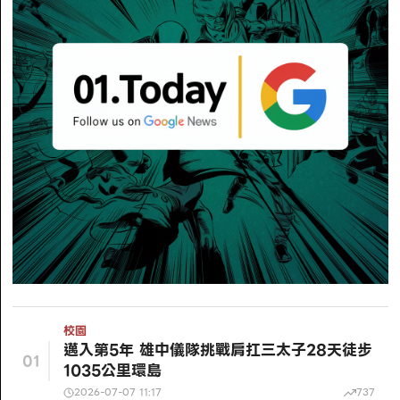
校園
邁入第5年 雄中儀隊挑戰肩扛三太子28天徒步
01
1035公里環島
2026-07-07 11:17
737