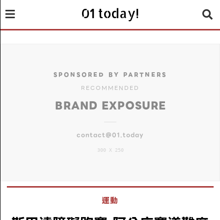
01 today!
SPONSORED BY PARTNERS
RECOMMENDED
BRAND EXPOSURE
contact@01.today
300 X 250
運動