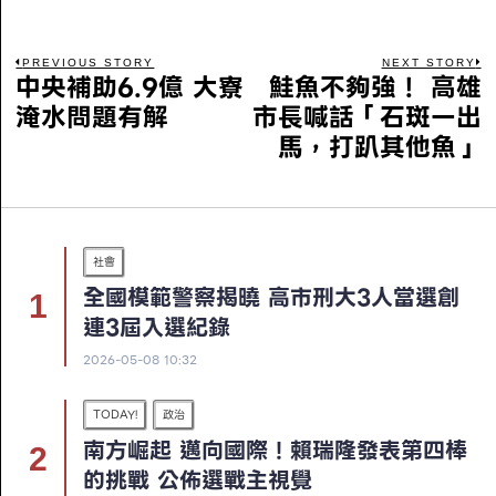
PREVIOUS STORY
NEXT STORY
中央補助6.9億 大寮
鮭魚不夠強！ 高雄
淹水問題有解
市長喊話「石斑一出
馬，打趴其他魚」
社會
全國模範警察揭曉 高市刑大3人當選創
連3屆入選紀錄
2026-05-08 10:32
TODAY!
政治
南方崛起 邁向國際！賴瑞隆發表第四棒
的挑戰 公佈選戰主視覺