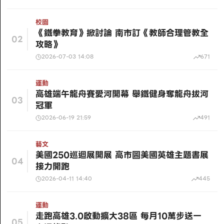
校園
《鐵拳教育》掀討論 南市訂《教師合理管教全
02
攻略》
2026-07-03 14:08
671
運動
高雄端午龍舟賽愛河開幕 舉鐵健身奪龍舟拔河
03
冠軍
2026-06-19 21:59
491
藝文
美國250巡迴展開展 高市圖美國英雄主題書展
04
接力開跑
2026-04-11 14:40
445
運動
走跑高雄3.0啟動擴大38區 每月10萬步送一
05