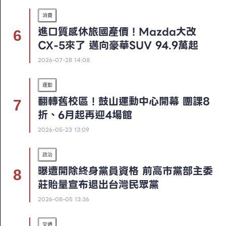
消費
進口質感休旅國產價！Mazda大改
CX-5來了 邁向豪華SUV 94.9萬起
2026-07-28 14:08
運動
翻轉舊校區！鼓山運動中心開幕 團課8
折、6月起再迎4場館
2026-05-23 13:09
政治
曝遭開除終身黨員資格 前高市黨部主委
莊貽量宣布退出台灣民眾黨
2026-08-05 13:36
交通