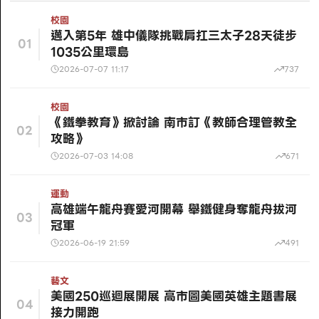
校園
邁入第5年 雄中儀隊挑戰肩扛三太子28天徒步
01
1035公里環島
2026-07-07 11:17
737
校園
《鐵拳教育》掀討論 南市訂《教師合理管教全
02
攻略》
2026-07-03 14:08
671
運動
高雄端午龍舟賽愛河開幕 舉鐵健身奪龍舟拔河
03
冠軍
2026-06-19 21:59
491
藝文
美國250巡迴展開展 高市圖美國英雄主題書展
04
接力開跑