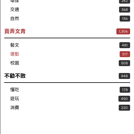
環保
242
交通
368
自然
156
賣弄文青
1,306
藝文
481
運動
317
校園
508
不勸不敗
848
懂吃
178
遊玩
450
消費
220