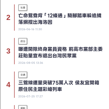
社會
亡命鴛鴦背「12條通」騎腳踏車躲追緝
落網搜出海洛因
2026-06-16 11:30
政治
曝遭開除終身黨員資格 前高市黨部主委
莊貽量宣布退出台灣民眾黨
2026-08-05 13:36
交通
三鶯線運量突破75萬人次 侯友宜開箱
原住民主題彩繪列車
2026-07-25 17:27
運動