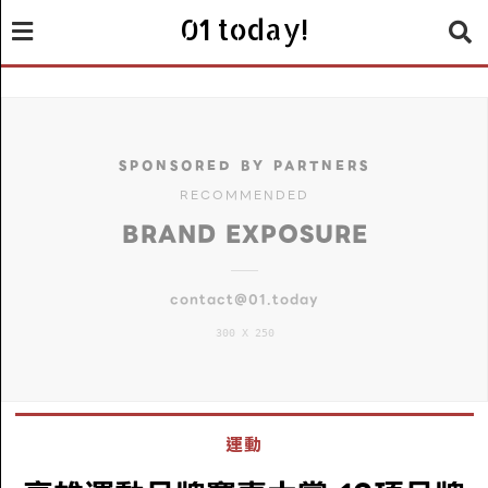
01 today!
SPONSORED BY PARTNERS
RECOMMENDED
BRAND EXPOSURE
contact@01.today
300 X 250
運動