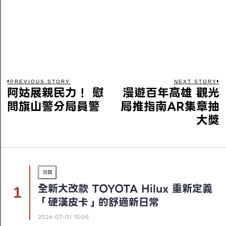
PREVIOUS STORY
NEXT STORY
阿姑展親民力！ 慰
漫遊百年高雄 觀光
問旗山警分局員警
局推指南AR集章抽
大獎
消費
全新大改款 TOYOTA Hilux 重新定義
「硬漢皮卡」的舒適新日常
2026-07-01 15:05