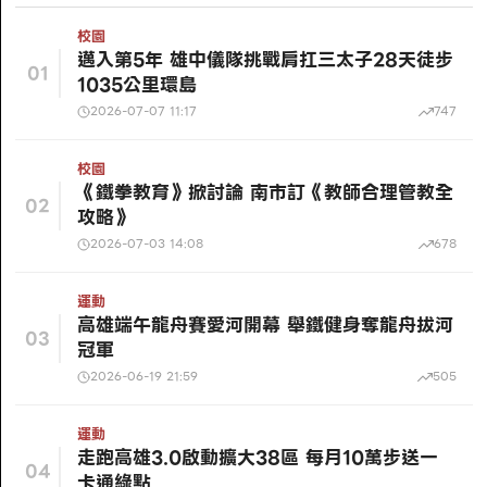
校園
邁入第5年 雄中儀隊挑戰肩扛三太子28天徒步
01
1035公里環島
2026-07-07 11:17
747
校園
《鐵拳教育》掀討論 南市訂《教師合理管教全
02
攻略》
2026-07-03 14:08
678
運動
高雄端午龍舟賽愛河開幕 舉鐵健身奪龍舟拔河
03
冠軍
2026-06-19 21:59
505
運動
走跑高雄3.0啟動擴大38區 每月10萬步送一
04
卡通綠點