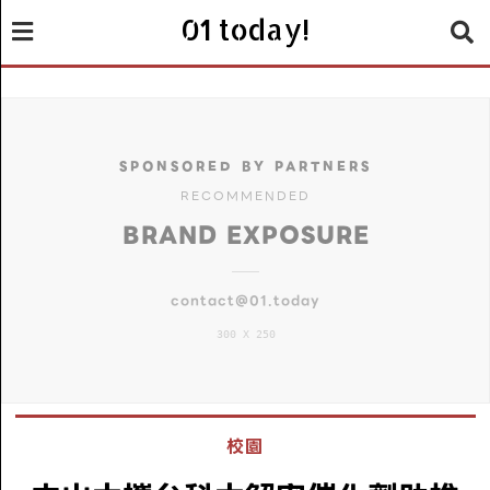
01 today!
SPONSORED BY PARTNERS
RECOMMENDED
BRAND EXPOSURE
contact@01.today
300 X 250
校園