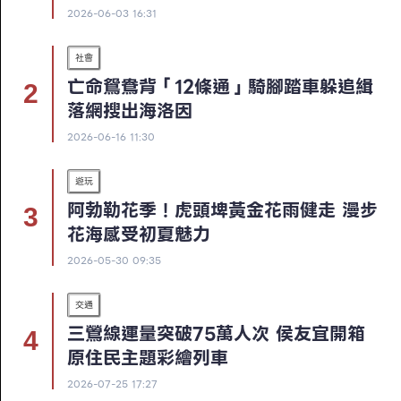
2026-06-03 16:31
社會
亡命鴛鴦背「12條通」騎腳踏車躲追緝
落網搜出海洛因
2026-06-16 11:30
遊玩
阿勃勒花季！虎頭埤黃金花雨健走 漫步
花海感受初夏魅力
2026-05-30 09:35
交通
三鶯線運量突破75萬人次 侯友宜開箱
原住民主題彩繪列車
2026-07-25 17:27