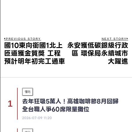
PREVIOUS STORY
NEXT STORY
國10東向銜國1北上
永安獲低碳銀級行政
匝道獲金質獎 工程
區 環保局永續城市
預計明年初完工通車
大躍進
懂吃
去年狂吸5萬人！高雄咖啡節8月回歸
全台職人爭60席限量攤位
2026-07-09 11:20