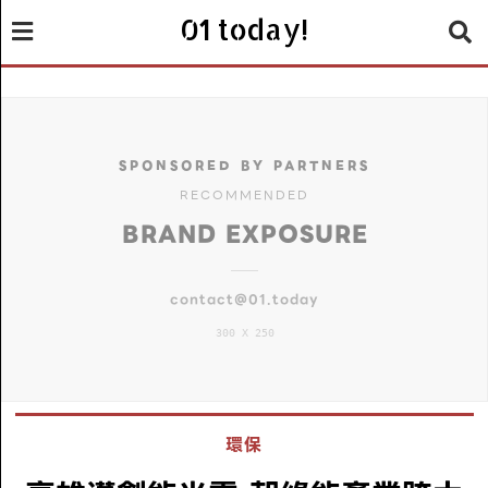
01 today!
SPONSORED BY PARTNERS
RECOMMENDED
BRAND EXPOSURE
contact@01.today
300 X 250
環保