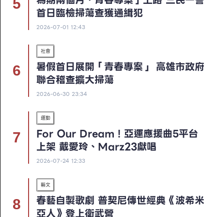
首日臨檢掃蕩查獲通緝犯
2026-07-01 12:43
社會
暑假首日展開「青春專案」 高雄市政府
聯合稽查擴大掃蕩
2026-06-30 23:34
運動
For Our Dream！亞運應援曲5平台
上架 戴愛玲、Marz23獻唱
2026-07-24 12:33
藝文
春藝自製歌劇 普契尼傳世經典《波希米
亞人》登上衛武營