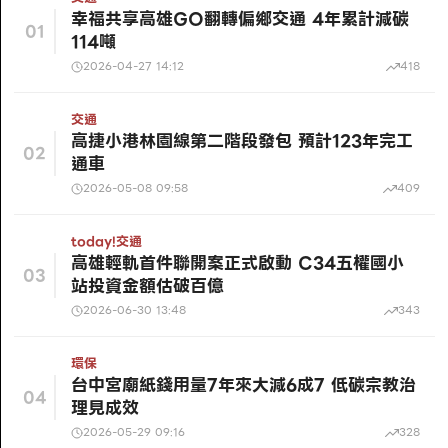
幸福共享高雄GO翻轉偏鄉交通 4年累計減碳
01
114噸
2026-04-27 14:12
418
交通
高捷小港林園線第二階段發包 預計123年完工
02
通車
2026-05-08 09:58
409
today!
交通
高雄輕軌首件聯開案正式啟動 C34五權國小
03
站投資金額估破百億
2026-06-30 13:48
343
環保
台中宮廟紙錢用量7年來大減6成7 低碳宗教治
04
理見成效
2026-05-29 09:16
328