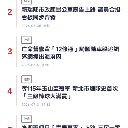
政治
賴瑞隆市政願景公車廣告上路 議員合掛
看板同步齊發
2026-08-05 11:40
社會
亡命鴛鴦背「12條通」騎腳踏車躲追緝
落網搜出海洛因
2026-06-16 11:30
運動
奪115年玉山盃冠軍 新北市創隊史首次
「三級棒球大滿貫」
2026-07-01 14:32
社會
為期兩個月「青春專案」上路 三民一警