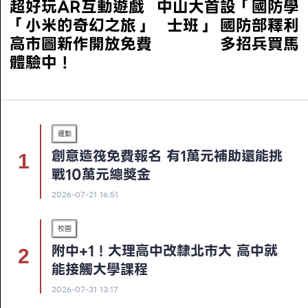
超好玩AR互動遊戲
中山大首設「國防學
「小米的奇幻之旅」
士班」 國防部釋利
高市圖新作開放免費
多招兵買馬
體驗中！
運動
創意造筏免費報名 有1萬元補助還能挑
戰10萬元總獎金
2026-07-21 16:51
校園
附中+1！大理高中改隸北市大 高中就
能接觸大學課程
2026-07-31 13:17