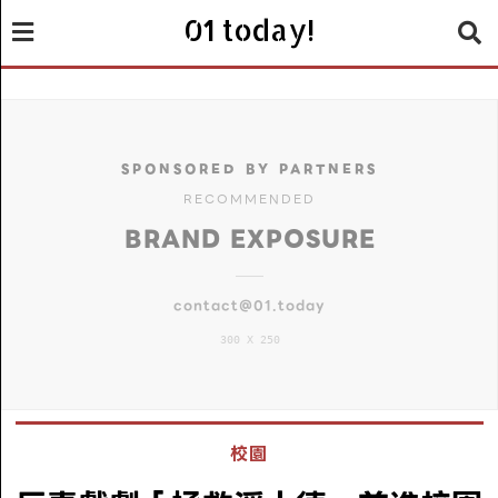
01 today!
SPONSORED BY PARTNERS
RECOMMENDED
BRAND EXPOSURE
contact@01.today
300 X 250
校園