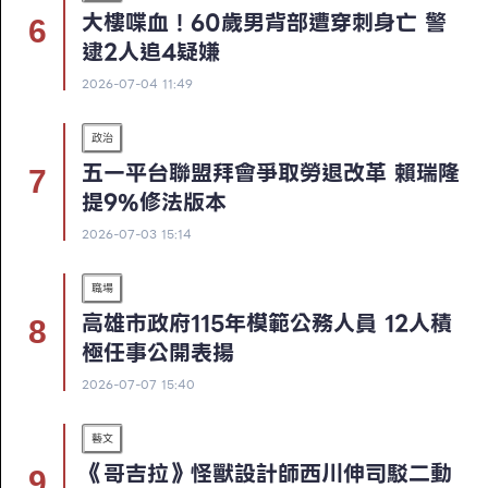
大樓喋血！60歲男背部遭穿刺身亡 警
逮2人追4疑嫌
2026-07-04 11:49
政治
五一平台聯盟拜會爭取勞退改革 賴瑞隆
提9%修法版本
2026-07-03 15:14
職場
高雄市政府115年模範公務人員 12人積
極任事公開表揚
2026-07-07 15:40
藝文
《哥吉拉》怪獸設計師西川伸司駁二動