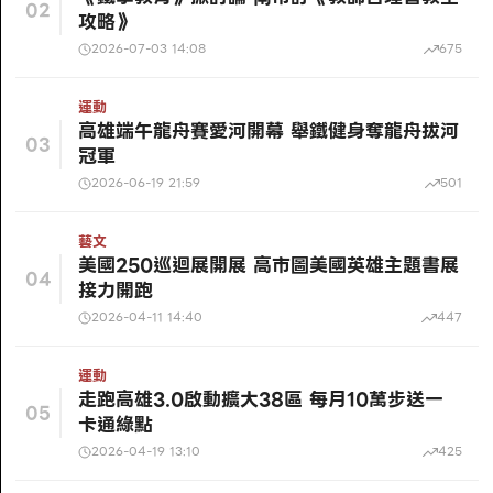
02
攻略》
2026-07-03 14:08
675
運動
高雄端午龍舟賽愛河開幕 舉鐵健身奪龍舟拔河
03
冠軍
2026-06-19 21:59
501
藝文
美國250巡迴展開展 高市圖美國英雄主題書展
04
接力開跑
2026-04-11 14:40
447
運動
走跑高雄3.0啟動擴大38區 每月10萬步送一
05
卡通綠點
2026-04-19 13:10
425