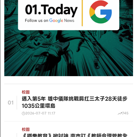
校園
邁入第5年 雄中儀隊挑戰肩扛三太子28天徒步
01
1035公里環島
2026-07-07 11:17
745
校園
《鐵拳教育》掀討論 南市訂《教師合理管教全