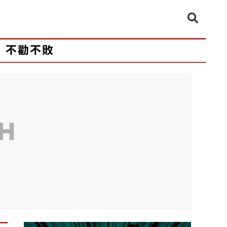
不勸不敗
CH