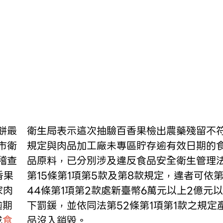
衛生局表示這次抽驗百香果檢出農藥殘留不
市衛
規定與肉品加工廠未專區貯存逾有效日期的
稽查
品原料，已分別涉及違反食品安全衛生管理
香果
第15條第1項第5款及第8款規定，違者可依
家肉
44條第1項第2款處新臺幣6萬元以上2億元以
逾期
下罰鍰，並依同法第52條第1項第1款之規定
或
食
品沒入銷毀。