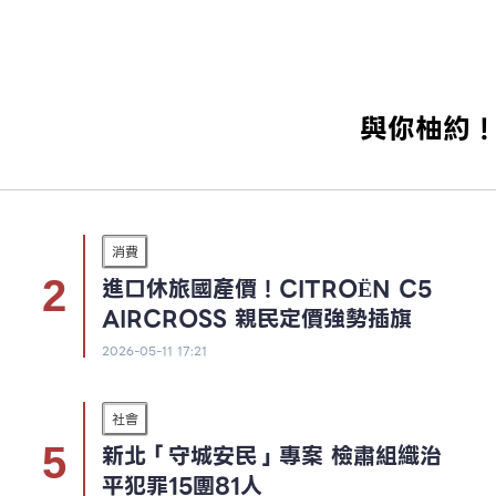
與你柚約
消費
進口休旅國產價！CITROËN C5
AIRCROSS 親民定價強勢插旗
2026-05-11 17:21
社會
新北「守城安民」專案 檢肅組織治
平犯罪15團81人