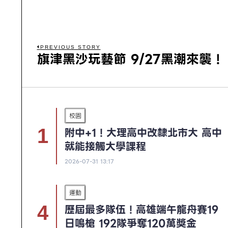
PREVIOUS STORY
旗津黑沙玩藝節 9/27黑潮來襲！
校園
附中+1！大理高中改隸北市大 高中
就能接觸大學課程
2026-07-31 13:17
運動
歷屆最多隊伍！高雄端午龍舟賽19
日鳴槍 192隊爭奪120萬獎金