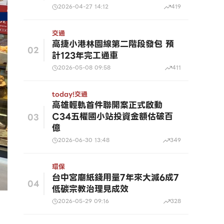
2026-04-27 14:12
419
交通
高捷小港林園線第二階段發包 預
02
計123年完工通車
2026-05-08 09:58
411
today!
交通
高雄輕軌首件聯開案正式啟動
C34五權國小站投資金額估破百
03
億
2026-06-30 13:48
349
環保
台中宮廟紙錢用量7年來大減6成7
04
低碳宗教治理見成效
2026-05-29 09:16
328