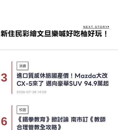
NEXT STORY
！新住民彩繪文旦樂喊好吃柚好玩！
消費
進口質感休旅國產價！Mazda大改
CX-5來了 邁向豪華SUV 94.9萬起
2026-07-28 14:08
校園
《鐵拳教育》掀討論 南市訂《教師
合理管教全攻略》