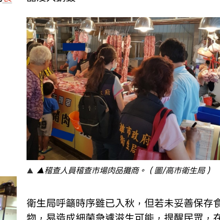
▲稽查人員稽查市場肉品攤商。（圖/高市衛生局）
衛生局呼籲時序雖已入秋，但若未妥善保存
物，易造成細菌急遽滋生可能，提醒民眾，