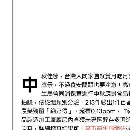
中秋佳節，台灣人闔家團聚賞月吃月餅最
應景，不過食安問題也要注意！高
生局會同消保官進行中秋應景食品
抽驗，依檢體類別分驗，213件驗出1件百
農藥殘留「納乃得」，超標0.13ppm， 1
品製造加工廠廠房內查獲未專區貯存多項
原料，詳細稽查結果可上
高市衛生局網站