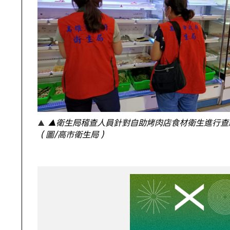
▲衛生局稽查人員針對自助烤肉店食材衛生進行查
（圖/高市衛生局）