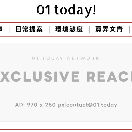
01 today!
事
日常提案
環境態度
賣弄文青
01.TODAY NETWORK
EXCLUSIVE REA
|
AD: 970 x 250 px
contact@01.today