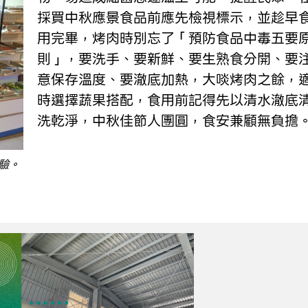
採買中秋應景食品前應先檢視標示，並趁早
用完畢，烤肉時別忘了「預防食品中毒五要
則」，要洗手、要新鮮、要生熟食分開、要
意保存溫度、要澈底加熱，大啖烤肉之餘，
時選擇蔬果搭配，食用前記得先以清水澈底
洗乾淨，中秋佳節人團圓，食安兼顧無負擔
驗。