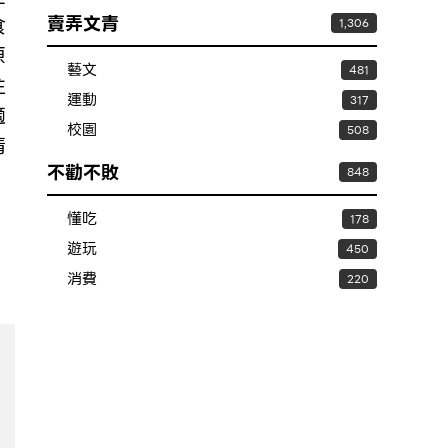
賣弄文青
食
1,306
原
藝文
481
注
運動
317
適
校園
508
清
不勸不敗
。
848
懂吃
178
遊玩
450
消費
220