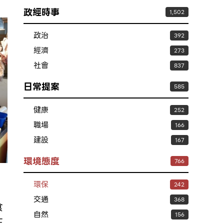
政經時事
1,502
政治
392
經濟
273
社會
837
日常提案
585
健康
252
職場
166
建設
167
環境態度
766
環保
242
交通
368
食
自然
156
在