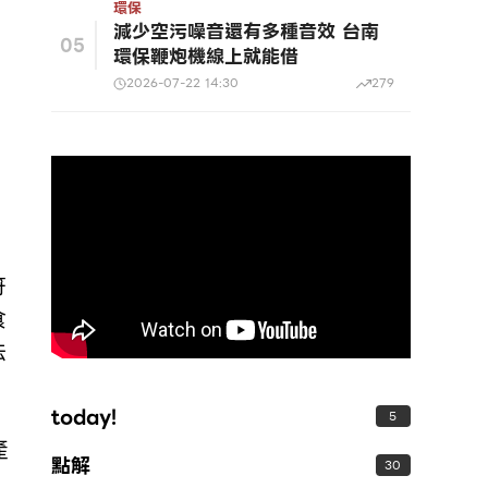
環保
減少空污噪音還有多種音效 台南
05
環保鞭炮機線上就能借
2026-07-22 14:30
279
符
食
法
第
today!
5
產
點解
30