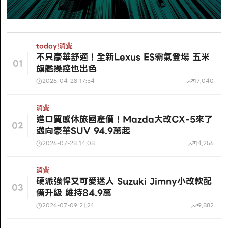
today!
消費
不只豪華舒適！全新Lexus ES霸氣登場 五米
01
旗艦操控也出色
2026-04-28 17:54
17,040
消費
進口質感休旅國產價！Mazda大改CX-5來了
02
邁向豪華SUV 94.9萬起
2026-07-28 14:08
14,256
消費
硬派強悍又可愛迷人 Suzuki Jimny小改款配
03
備升級 維持84.9萬
2026-07-09 21:24
9,882