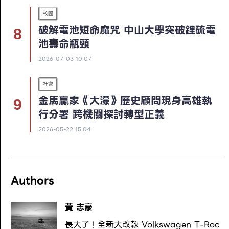
校園
破解電池短命魔咒 中山大學突破鋰硫電
池壽命瓶頸
2026-07-03 10:07
社會
金馬贏家《大濛》歷史顧問現身高雄執
行分署 跨機關探討轉型正義
2026-05-22 15:04
Authors
黃 志豪
長大了！全新大改款 Volkswagen T-Roc