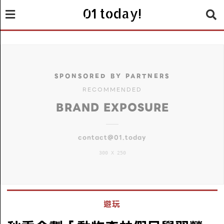
01 today!
SPONSORED BY PARTNERS
RECOMMENDED
BRAND EXPOSURE
contact@01.today
300 X 250
遊玩