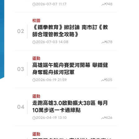
2026-07-07 11:17
748
校園
《鐵拳教育》掀討論 南市訂《教
02
師合理管教全攻略》
2026-07-03 14:08
678
運動
高雄端午龍舟賽愛河開幕 舉鐵健
03
身奪龍舟拔河冠軍
2026-06-19 21:59
505
運動
走跑高雄3.0啟動擴大38區 每月
04
10萬步送一卡通綠點
2026-04-19 13:10
426
運動