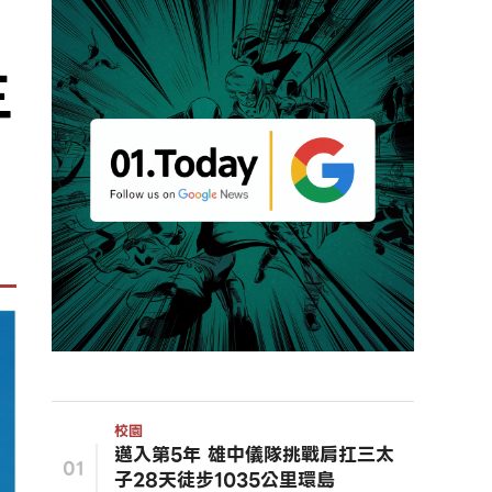
三
校園
邁入第5年 雄中儀隊挑戰肩扛三太
01
子28天徒步1035公里環島