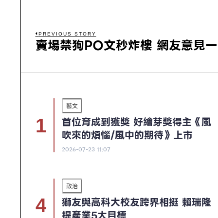
PREVIOUS STORY
賣場禁狗PO文秒炸樓 網友意見
藝文
首位育成到獲獎 好繪芽獎得主《風
吹來的煩惱/風中的期待》上市
2026-07-23 11:07
政治
獅友與高科大校友跨界相挺 賴瑞隆
提產業5大目標