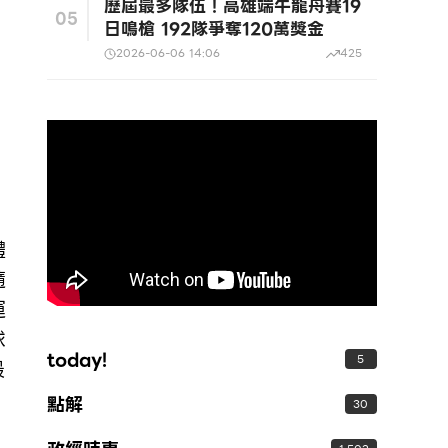
歷屆最多隊伍！高雄端午龍舟賽19
05
日鳴槍 192隊爭奪120萬獎金
2026-06-06 14:06
425
體
隨
運
球
today!
5
最
點解
30
，