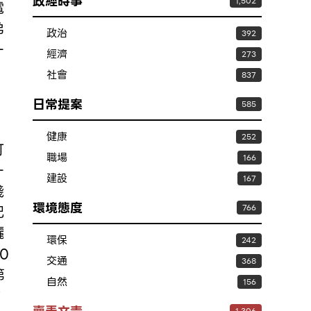
政經時事
1,502
電
弟
政治
392
一
經濟
273
社會
837
日常提案
585
健康
252
可
職場
166
一
建設
167
淺
環境態度
配
766
曬
環保
242
0
交通
368
第
自然
156
點