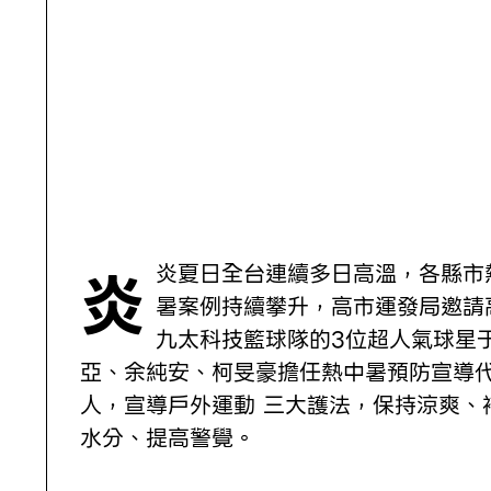
炎炎夏日全台連續多日高溫，各縣市熱中
暑案例持續攀升，高市運發局邀請
九太科技籃球隊的3位超人氣球星
亞、余純安、柯旻豪擔任熱中暑預防宣導
人，宣導戶外運動 三大護法，保持涼爽、
水分、提高警覺。