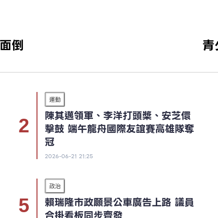
一面倒
青
運動
陳其邁領軍、李洋打頭槳、安芝儇
擊鼓 端午龍舟國際友誼賽高雄隊奪
冠
2026-06-21 21:25
政治
賴瑞隆市政願景公車廣告上路 議員
合掛看板同步齊發