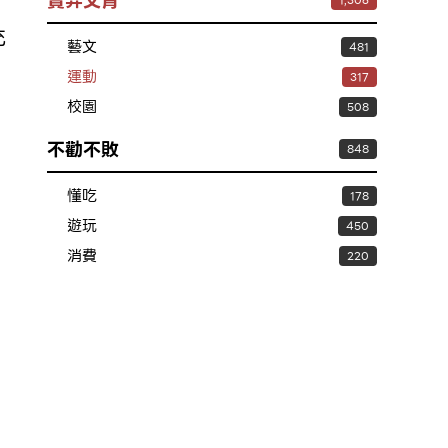
賣弄文青
1,306
，
充
藝文
481
運動
317
校園
508
不勸不敗
848
懂吃
178
遊玩
450
消費
220