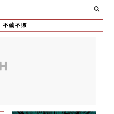
不勸不敗
CH