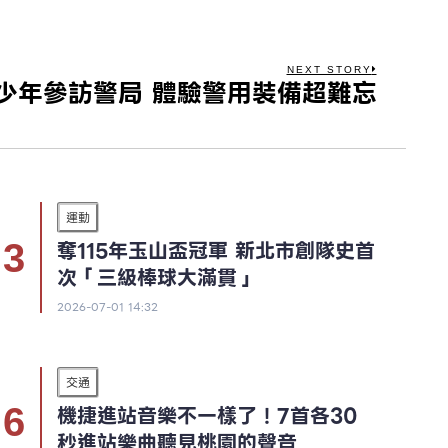
NEXT STORY
少年參訪警局 體驗警用裝備超難忘
運動
奪115年玉山盃冠軍 新北市創隊史首
次「三級棒球大滿貫」
2026-07-01 14:32
交通
機捷進站音樂不一樣了！7首各30
秒進站樂曲聽見桃園的聲音