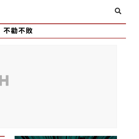
不勸不敗
CH