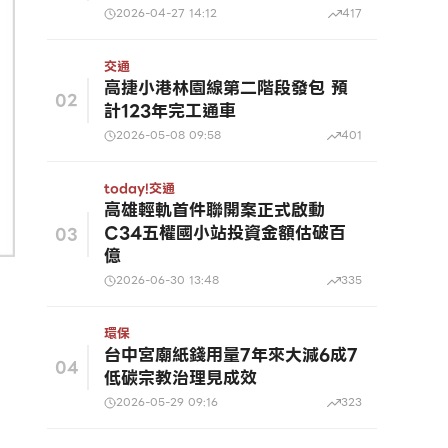
2026-04-27 14:12
417
交通
高捷小港林園線第二階段發包 預
02
計123年完工通車
2026-05-08 09:58
401
today!
交通
高雄輕軌首件聯開案正式啟動
C34五權國小站投資金額估破百
03
億
2026-06-30 13:48
335
環保
台中宮廟紙錢用量7年來大減6成7
04
低碳宗教治理見成效
2026-05-29 09:16
323