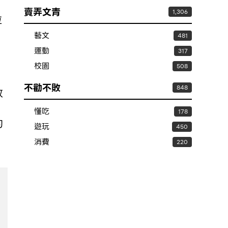
賣弄文青
1,306
粒
藝文
481
運動
317
校園
508
不勸不敗
848
放
懂吃
178
的
遊玩
450
消費
220