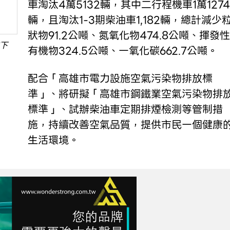
車淘汰4萬5132輛，其中二行程機車1萬1274
輛，且淘汰1-3期柴油車1,182輛，總計減少
狀物91.2公噸、氮氧化物474.8公噸、揮發性
下
有機物324.5公噸、一氧化碳662.7公噸。
配合「高雄市電力設施空氣污染物排放標
準」、將研擬「高雄市鋼鐵業空氣污染物排
標準」、試辦柴油車定期排煙檢測等管制措
施，持續改善空氣品質，提供市民一個健康
生活環境。