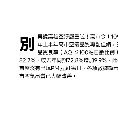
別再說高雄空汙嚴重啦！高市今（109）
年上半年高市空氣品質再創佳績，
品質良率（AQI≦100站日數比例
82.7%，較去年同期72.8%增加9.9%，
首度沒有出現PM
紅害日，各項數據顯
2.5
市空氣品質已大幅改善。