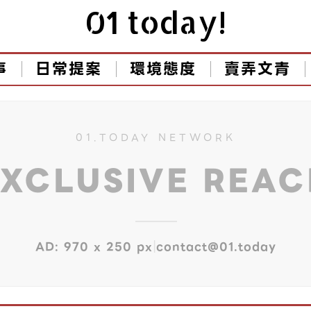
01 today!
事
日常提案
環境態度
賣弄文青
01.TODAY NETWORK
EXCLUSIVE REA
|
AD: 970 x 250 px
contact@01.today