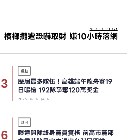
NEXT STORY
檳榔攤遭恐嚇取財 嫌10小時落網
運動
歷屆最多隊伍！高雄端午龍舟賽19
日鳴槍 192隊爭奪120萬獎金
2026-06-06 14:06
政治
曝遭開除終身黨員資格 前高市黨部