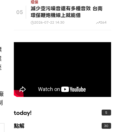
環保
減少空污噪音還有多種音效 台南
05
環保鞭炮機線上就能借
2026-07-22 14:30
264
，
標
業
至
廠
制
today!
5
點解
30