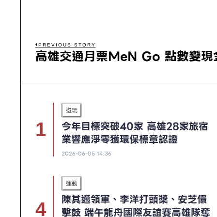
PREVIOUS STORY
高雄交通月票MeN Go 點數變
遊玩
今年目標突破40家 高雄28家旅宿
業響應淨零獲環保標章認證
2026-06-05 14:36
運動
陳其邁領軍、李洋打頭槳、安芝儇
擊鼓 端午龍舟國際友誼賽高雄隊奪