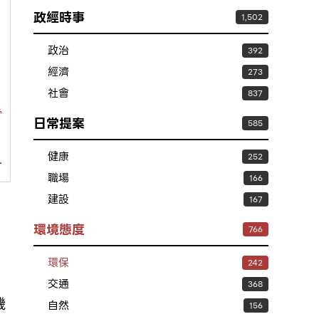
政經時事
1,502
政治
392
經濟
273
社會
837
日常提案
585
健康
252
職場
166
建設
167
環境態度
766
，
環保
242
交通
368
機
自然
156