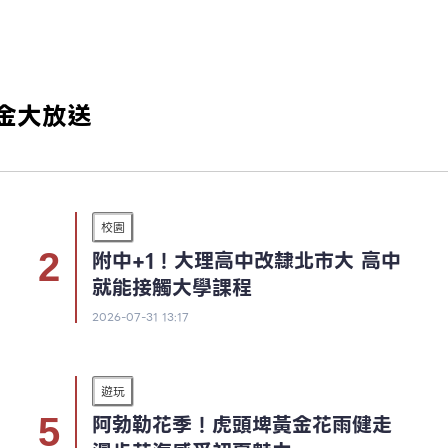
現金大放送
校園
附中+1！大理高中改隸北市大 高中
就能接觸大學課程
2026-07-31 13:17
遊玩
阿勃勒花季！虎頭埤黃金花雨健走