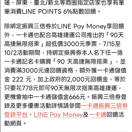
蓮、屏東、臺北/新北等商圈指定店家也享有筆
筆消費LINE POINTS 6%點數回饋。
除綁定振興三倍券於LINE Pay Money享回饋
外，一卡通也配合高雄捷運公司推出的「90天
高捷無限搭乘」超低價3000元季票，7/15至
10/2活動期間，持綁定振興券本人名下任一張
一卡通記名卡購買「90 天高捷無限搭乘」，並
消費滿3000元達回饋資格，額外獲一卡通儲值
金 222 元，加上政府的2,000元回饋金，等於
只要花778元即可90天無限次搭乘高雄捷運，
更機會抽中一卡通儲值金666元。振興三倍券登
錄及更多優惠活動詳情請參閱
一卡通振興三倍券
登錄平台
、
LINE Pay Money
及
一卡通
回饋活
動網頁。