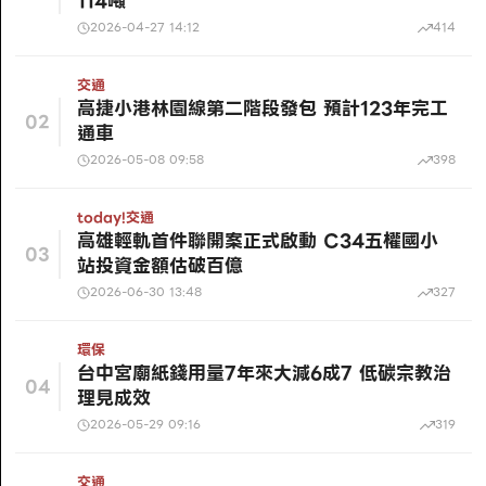
114噸
2026-04-27 14:12
414
交通
高捷小港林園線第二階段發包 預計123年完工
02
通車
2026-05-08 09:58
398
today!
交通
高雄輕軌首件聯開案正式啟動 C34五權國小
03
站投資金額估破百億
2026-06-30 13:48
327
環保
台中宮廟紙錢用量7年來大減6成7 低碳宗教治
04
理見成效
2026-05-29 09:16
319
交通