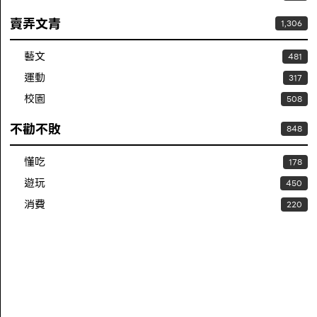
賣弄文青
1,306
藝文
481
運動
317
校園
508
不勸不敗
848
懂吃
178
遊玩
450
消費
220