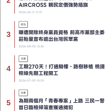
AIRCROSS 親民定價強勢插旗
2026-05-11 17:21
政治
曝遭開除終身黨員資格 前高市黨部主委
莊貽量宣布退出台灣民眾黨
2026-08-05 13:36
交通
工期270天！打通騎樓、路樹移植 桃捷
棕線先期工程開工
2026-07-09 15:20
社會
為期兩個月「青春專案」上路 三民一警
首日臨檢掃蕩查獲通緝犯