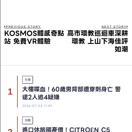
PREVIOUS STORY
NEXT STORY
KOSMOS體感奇點
高市環教巡迴車深耕
站 免費VR體驗
環教 上山下海佳評
如潮
社會
大樓喋血！60歲男背部遭穿刺身亡 警
逮2人追4疑嫌
2026-07-04 11:49
消費
進口休旅國產價！CITROËN C5