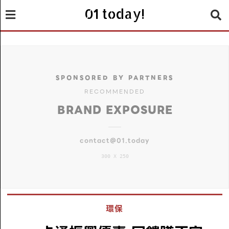
01 today!
SPONSORED BY PARTNERS
RECOMMENDED
BRAND EXPOSURE
contact@01.today
300 X 250
環保