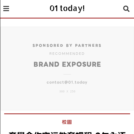
01 today!
SPONSORED BY PARTNERS
RECOMMENDED
BRAND EXPOSURE
contact@01.today
300 X 250
校園