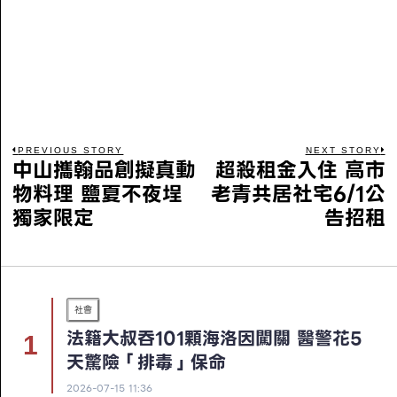
PREVIOUS STORY
NEXT STORY
中山攜翰品創擬真動
超殺租金入住 高市
物料理 鹽夏不夜埕
老青共居社宅6/1公
獨家限定
告招租
社會
法籍大叔吞101顆海洛因闖關 醫警花5
天驚險「排毒」保命
2026-07-15 11:36