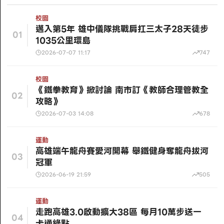
校園
邁入第5年 雄中儀隊挑戰肩扛三太子28天徒步
01
1035公里環島
2026-07-07 11:17
747
校園
《鐵拳教育》掀討論 南市訂《教師合理管教全
02
攻略》
2026-07-03 14:08
678
運動
高雄端午龍舟賽愛河開幕 舉鐵健身奪龍舟拔河
03
冠軍
2026-06-19 21:59
505
運動
走跑高雄3.0啟動擴大38區 每月10萬步送一
04
卡通綠點