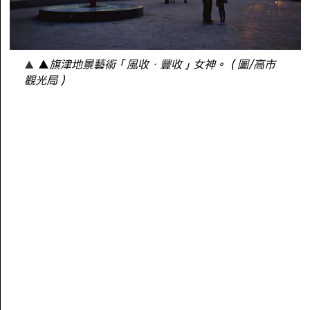
▲
旗津地景藝術「風收．豐收」女神。（圖/高市
觀光局）