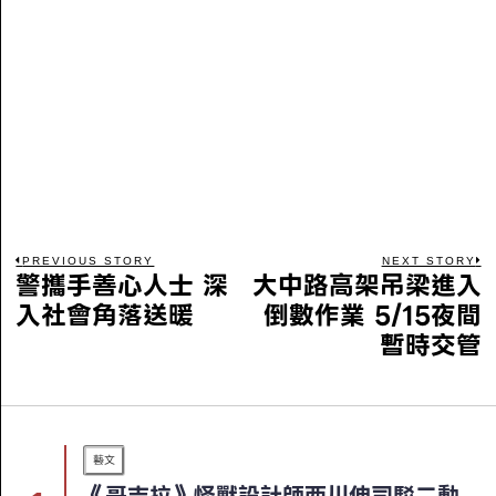
PREVIOUS STORY
NEXT STORY
警攜手善心人士 深
大中路高架吊梁進入
入社會角落送暖
倒數作業 5/15夜間
暫時交管
藝文
《哥吉拉》怪獸設計師西川伸司駁二動