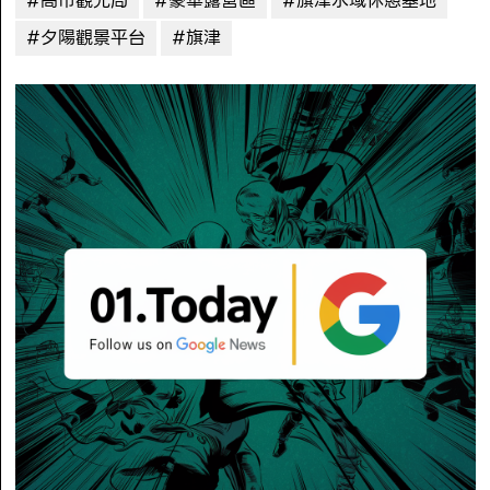
#高市觀光局
#豪華露營區
#旗津水域休憩基地
#夕陽觀景平台
#旗津