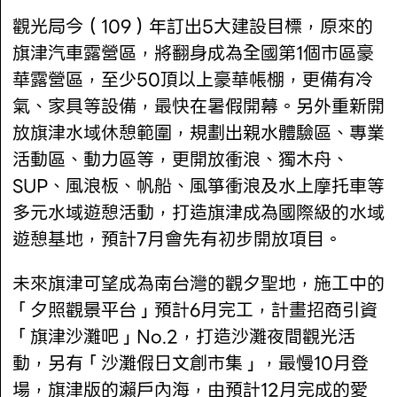
觀光局今（109）年訂出5大建設目標，原來的
旗津汽車露營區，將翻身成為全國第1個市區豪
華露營區，至少50頂以上豪華帳棚，更備有冷
氣、家具等設備，最快在暑假開幕。另外重新開
放旗津水域休憩範圍，規劃出親水體驗區、專業
活動區、動力區等，更開放衝浪、獨木舟、
SUP、風浪板、帆船、風箏衝浪及水上摩托車等
多元水域遊憩活動，打造旗津成為國際級的水域
遊憩基地，預計7月會先有初步開放項目。
未來旗津可望成為南台灣的觀夕聖地，施工中的
「夕照觀景平台」預計6月完工，計畫招商引資
「旗津沙灘吧」No.2，打造沙灘夜間觀光活
動，另有「沙灘假日文創市集」，最慢10月登
場，旗津版的瀨戶內海，由預計12月完成的愛