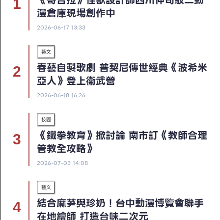
漫倉庫現場創作中
2026-06-17 13:33
藝文
春藝自製歌劇 普契尼傳世經典《波希米
亞人》登上衛武營
2026-06-18 16:26
校園
《鐵拳教育》掀討論 南市訂《教師合理
管教全攻略》
2026-07-03 14:08
藝文
結合麻芛與珍奶！台中動漫博覽會聯手
在地繪師 打造台味二次元