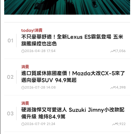
today!
消費
不只豪華舒適！全新Lexus ES霸氣登場 五米
01
旗艦操控也出色
2026-04-28 17:54
17,056
消費
進口質感休旅國產價！Mazda大改CX-5來了
02
邁向豪華SUV 94.9萬起
2026-07-28 14:08
14,398
消費
硬派強悍又可愛迷人 Suzuki Jimny小改款配
03
備升級 維持84.9萬
2026-07-09 21:24
9,922