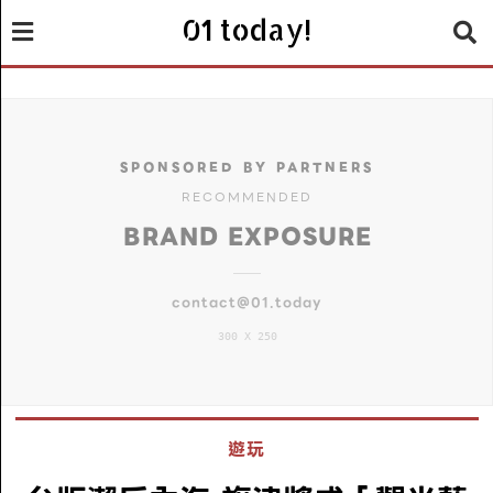
01 today!
SPONSORED BY PARTNERS
RECOMMENDED
BRAND EXPOSURE
contact@01.today
300 X 250
遊玩