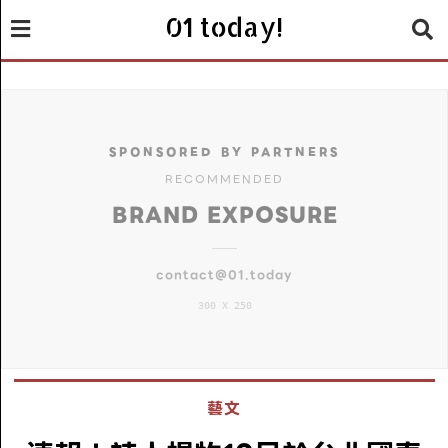
01 today!
SPONSORED BY PARTNERS
RECOMMENDED
BRAND EXPOSURE
contact@01.today
300 X 250
藝文