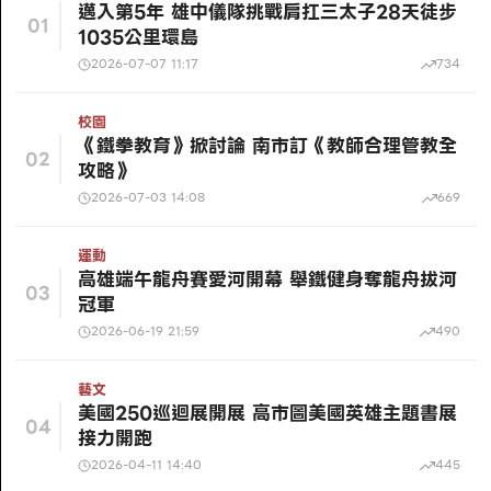
邁入第5年 雄中儀隊挑戰肩扛三太子28天徒步
01
1035公里環島
2026-07-07 11:17
734
校園
《鐵拳教育》掀討論 南市訂《教師合理管教全
02
攻略》
2026-07-03 14:08
669
運動
高雄端午龍舟賽愛河開幕 舉鐵健身奪龍舟拔河
03
冠軍
2026-06-19 21:59
490
藝文
美國250巡迴展開展 高市圖美國英雄主題書展
04
接力開跑
2026-04-11 14:40
445