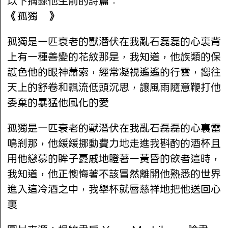
以下摘錄他生前的詩篇：
《孤獨 》
孤獨是一匹衰老的獸潛伏在我亂石磊磊的心裏背
上有一種善變的花紋那是，我知道，他族類的保
護色他的眼神蕭索，經常凝視遙遙的行雲，嚮往
天上的舒卷和飄流低頭沉思，讓風雨隨意鞭打他
委棄的暴猛他風化的愛
孤獨是一匹衰老的獸潛伏在我亂石磊磊的心裏雷
鳴剎那，他緩緩挪動費力地走進我斟酌的酒杯且
用他戀慕的眸子憂戚地瞪著一黃昏的飲者這時，
我知道，他正懊悔著不該冒然離開他熟悉的世界
進入這冷酒之中，我舉杯就唇慈祥地把他送回心
裏