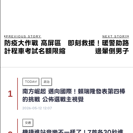
PREVIOUS STORY
NEXT STORY
防疫大作戰 高屏區
即刻救援！暖警助路
計程車考試名額限縮
邊暈倒男子
TODAY!
政治
南方崛起 邁向國際！賴瑞隆發表第四棒
的挑戰 公佈選戰主視覺
2026-05-12 12:07
交通
機捷進站音樂不一樣了！7首各30秒進