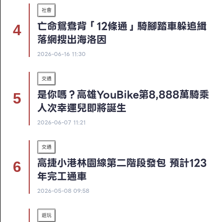
社會
亡命鴛鴦背「12條通」騎腳踏車躲追緝
落網搜出海洛因
2026-06-16 11:30
交通
是你嗎？高雄YouBike第8,888萬騎乘
人次幸運兒即將誕生
2026-06-07 11:21
交通
高捷小港林園線第二階段發包 預計123
年完工通車
2026-05-08 09:58
遊玩