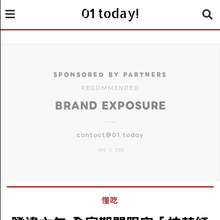
01 today!
SPONSORED BY PARTNERS
RECOMMENDED
BRAND EXPOSURE
contact@01.today
300 X 250
懂吃