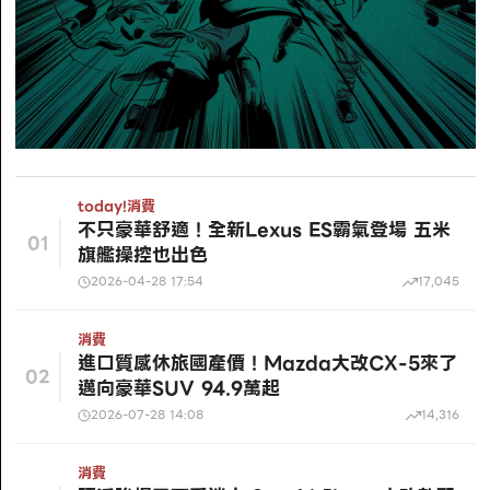
today!
消費
不只豪華舒適！全新Lexus ES霸氣登場 五米
01
旗艦操控也出色
2026-04-28 17:54
17,045
消費
進口質感休旅國產價！Mazda大改CX-5來了
02
邁向豪華SUV 94.9萬起
2026-07-28 14:08
14,316
消費