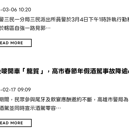
-03-06 10:20
警三民一分局三民派出所員警於3月4日下午1時許執行勤
於轄區自強一路見郭…
EAD MORE
通
後嘜開車「龍賀」，高市春節年假酒駕事故降逾
-02-17 09:09
期間，民眾參與尾牙及飲宴應酬邀約不斷，高雄市警局為
酒駕並同時宣示酒駕零容…
EAD MORE