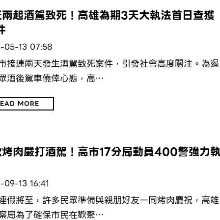
天兩起酒駕致死！高雄為期3天大執法首日查獲
件
-05-13 07:58
市接連兩天發生酒駕致死案件，引發社會高度關注。為遏
眾酒後駕車僥倖心態，高…
EAD MORE
會
秋烤肉嚴打酒駕！高市17分局動員400警強力
-09-13 16:41
連假將至，許多民眾準備與親朋好友一同烤肉慶祝，高雄
察局為了確保市民在歡聚…