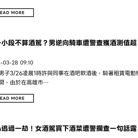
EAD MORE
會
一小段不算酒駕？男逆向騎車遭警查獲酒測值超
-03-28 09:10
男子3/26凌晨1時許與同事在酒吧飲酒後，騎著租賃電動
開，由於在高雄市…
EAD MORE
會
為逃過一劫！女酒駕買下酒菜遭警攔查一句話露