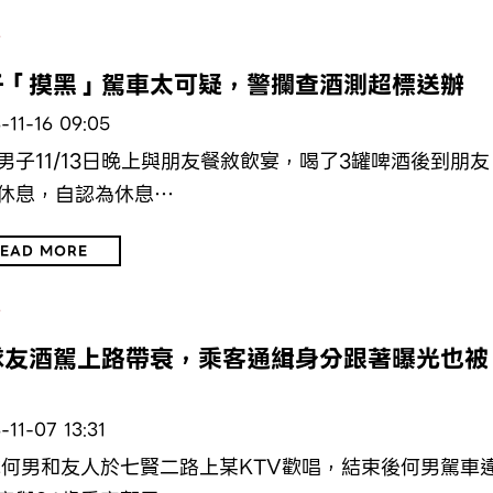
會
子「摸黑」駕車太可疑，警攔查酒測超標送辦
-11-16 09:05
男子11/13日晚上與朋友餐敘飲宴，喝了3罐啤酒後到朋友
休息，自認為休息…
EAD MORE
會
隊友酒駕上路帶衰，乘客通緝身分跟著曝光也被
-11-07 13:31
歲何男和友人於七賢二路上某KTV歡唱，結束後何男駕車