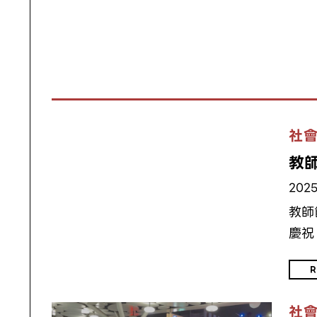
社
教
2025
教師
慶祝
R
社