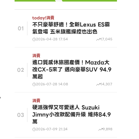
today!
消費
不只豪華舒適！全新Lexus ES霸
01
氣登場 五米旗艦操控也出色
2026-04-28 17:54
17,045
消費
進口質感休旅國產價！Mazda大
改CX-5來了 邁向豪華SUV 94.9
02
萬起
2026-07-28 14:08
14,307
執
消費
硬派強悍又可愛迷人 Suzuki
Jimny小改款配備升級 維持84.9
03
萬
2026-07-09 21:24
9,898