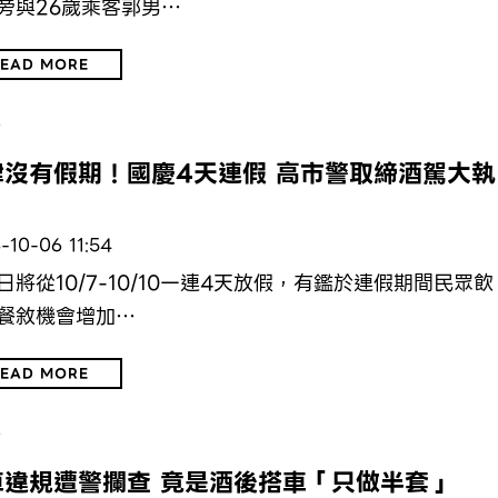
旁與26歲乘客郭男…
EAD MORE
會
律沒有假期！國慶4天連假 高市警取締酒駕大執
-10-06 11:54
日將從10/7-10/10一連4天放假，有鑑於連假期間民眾飲
餐敘機會增加…
EAD MORE
會
車違規遭警攔查 竟是酒後搭車「只做半套」