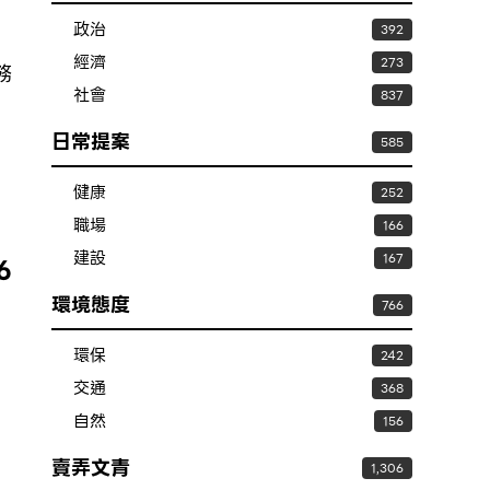
政治
392
經濟
273
務
社會
837
日常提案
585
健康
252
職場
166
建設
167
6
環境態度
766
環保
242
交通
368
自然
156
賣弄文青
1,306