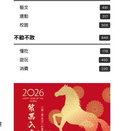
藝文
481
運動
317
校園
508
不勸不敗
848
懂吃
178
遊玩
450
消費
220
違