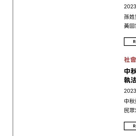
2023
孫姓
黃回
R
社
中秋
執
2023
中秋
民眾
R