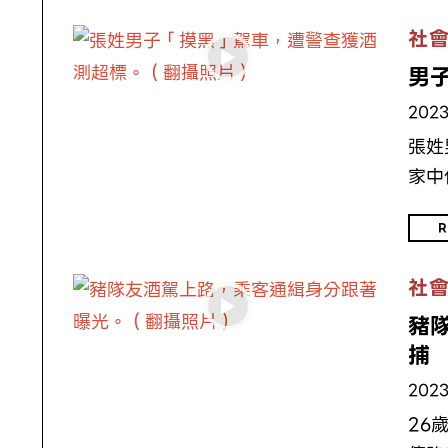
社
男
2023
張姓
家中
R
社
豬
捕
2023
26