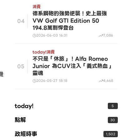
消費
德系鋼砲的強勢逆襲！史上最強
VW Golf GTI Edition 50
04
194.8萬剽悍登台
2026-06-03 16:31
7,086
today!
消費
不只是「休旅」！Alfa Romeo
Junior 為CUV注入「義式熱血」
05
靈魂
機
2026-05-27 18:18
4,668
today!
5
點解
30
政經時事
1,502