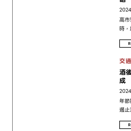
2024
高市
時，
R
交
酒
成
2024
年節
遏止
R