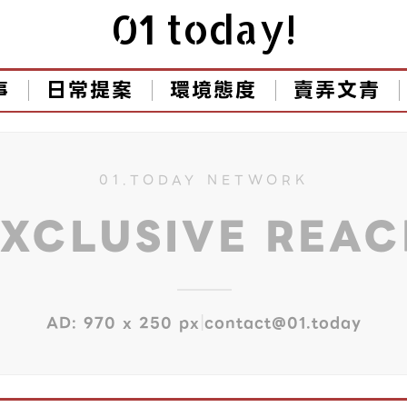
01 today!
事
日常提案
環境態度
賣弄文青
01.TODAY NETWORK
EXCLUSIVE REA
|
AD: 970 x 250 px
contact@01.today