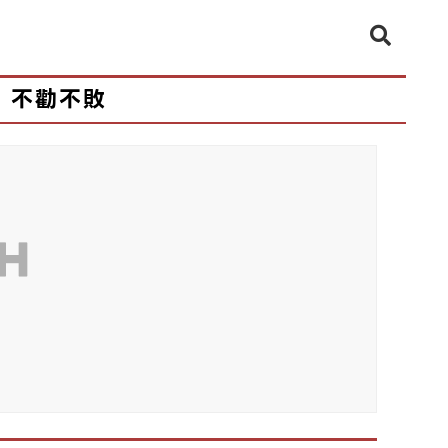
不勸不敗
CH