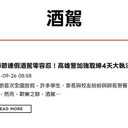
酒駕
會
師節連假酒駕零容忍！高雄警加強取締4天大執
-09-26 08:58
節首次全國放假，許多學生、家長與校友紛紛與師長聚餐
，然而，歡樂之餘，酒駕…
EAD MORE
會