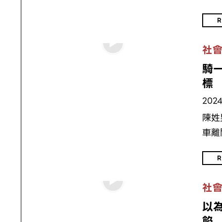
R
社
騎
標
2024
陳姓
車離
R
社
以
餡