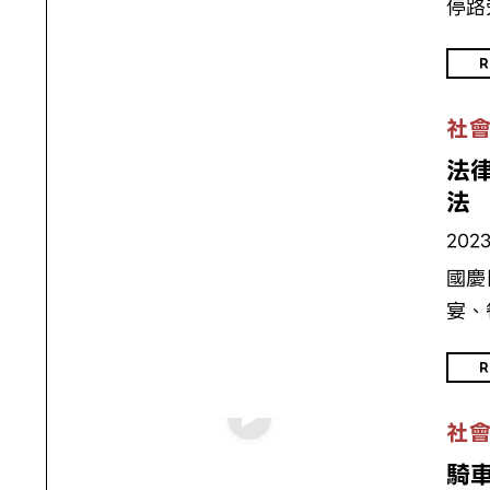
停路
R
社
法
法
2023
國慶
宴、
R
社
騎