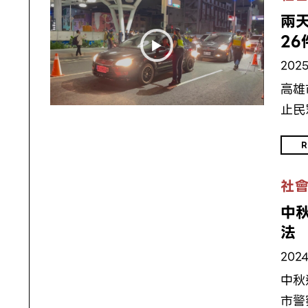
兩
26
2025
高雄
止民
R
社
中
法
2024
中秋
市警