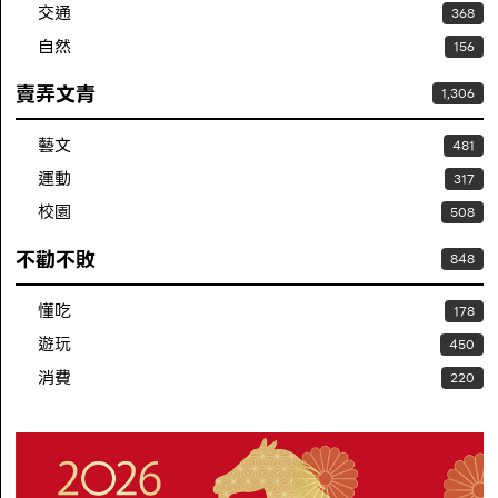
交通
368
自然
156
賣弄文青
1,306
藝文
481
運動
317
校園
508
不勸不敗
848
懂吃
178
遊玩
450
消費
220