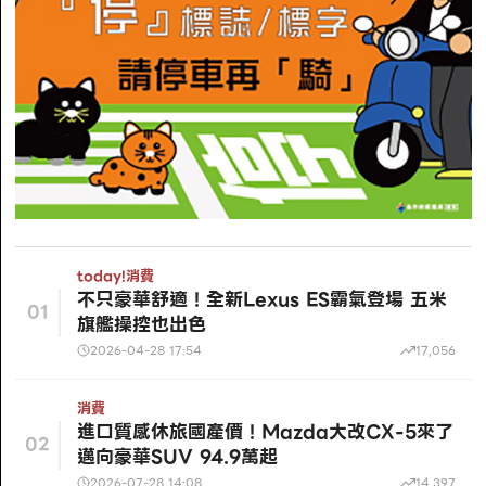
today!
消費
不只豪華舒適！全新Lexus ES霸氣登場 五米
01
旗艦操控也出色
2026-04-28 17:54
17,056
消費
進口質感休旅國產價！Mazda大改CX-5來了
02
邁向豪華SUV 94.9萬起
2026-07-28 14:08
14,397