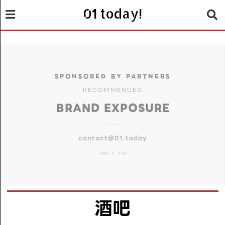
01 today!
SPONSORED BY PARTNERS
RECOMMENDED
BRAND EXPOSURE
contact@01.today
300 X 250
酒吧